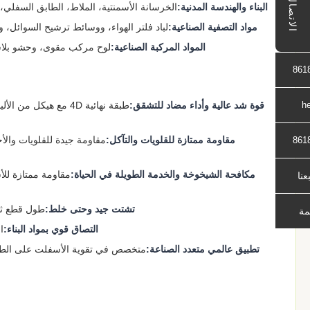
الاتصال
البناء والهندسة المدنية:
الخرسانة الأسمنتية، الملاط، الطابق السفلي،
مواد التصفية الصناعية:
لباد فلتر الهواء، ووسائط ترشيح السوائل، وت
المواد المركبة الصناعية:
لوح مركب مقوى، وحشو بلاست
861
h
قوة شد عالية وأداء مضاد للتشقق:
طبقة نهائية 4D مع ه
مقاومة ممتازة للقلويات والتآكل:
مقاومة جيدة للقلويات والأح
861
مكافحة الشيخوخة والخدمة الطويلة في الحياة:
مقاومة ممتازة لل
بعنا
تشتت جيد وحتى خلط:
طول قطع ثابت بدقة 6 مم، تشتت ممتاز في الأس
مة
التصاق قوي بمواد البناء:
ا
تطبيق عالمي متعدد الصناعة:
متخصص في تقوية الأسفلت على الطرق 