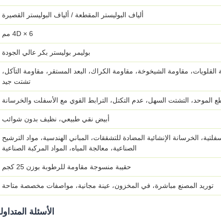
ألياف البوليستر المقطعة / ألياف البوليستر القصيرة
4D × 6 مم
بوليمر بوليستر بكر عالي الجودة
 القلويات، مقاومة الشيخوخة، مقاومة الكراك، البعد المستقر، مقاومة التآكل،
تشتت جيد
 الموحد، التشتت السهل، عدم التكتل، الترابط القوي مع الأسفلت والخرسانة
أبيض نقي طبيعي، نظيف بدون شوائب
فلتية، الخرسانة الإنشائية المضادة للتشققات، المباني الهندسية، مواد الترشيح
الصناعية، معالجة المياه، المواد المركبة الصناعية
حقيبة منسوجة مقاومة للرطوبة بوزن 25 كجم
توريد المصنع مباشرة، في المخزون، عينة مجانية، مواصفات مخصصة متاحة
الأسئلة المتداول