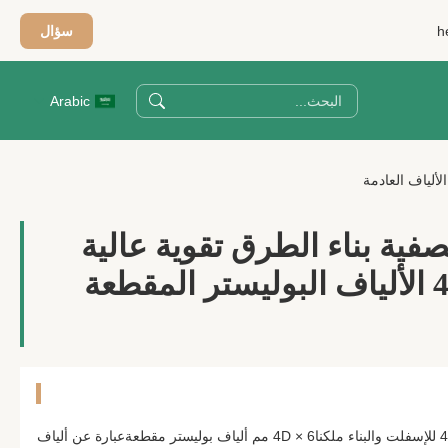
h
سؤال
Arabic
صفية بناء الطرق تقوية عالية
القوة 4D * 6MM الألياف البوليستر المقطعة
ألياف البوليستر المقطعة 4D×6MM للإسفلت والبناء ملكنا4D × 6 مم ألياف بوليستر مقطعةعبارة عن ألياف