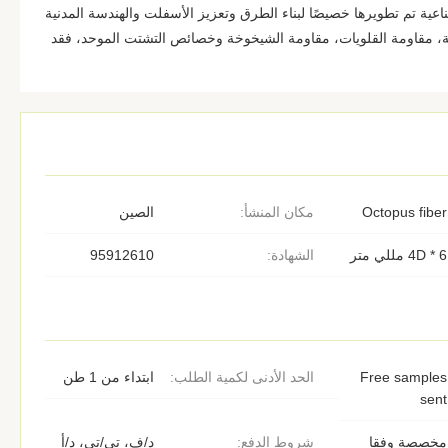
اعية تم تطويرها خصيصًا لبناء الطرق وتعزيز الأسفلت والهندسة المدنية
لية، مقاومة القلويات، مقاومة الشيخوخة وخصائص التشتت الموحد، فقد
Octopus fiber
مكان المنشأ:
الصين
4D * 6 مللي متر
الشهادة:
95912610
Free samples
الحد الأدنى لكمية الطلب:
ابتداء من 1 طن
sent
مخصصة وفقا
شروط الدفع:
د/ف، تي/تي، د/أ