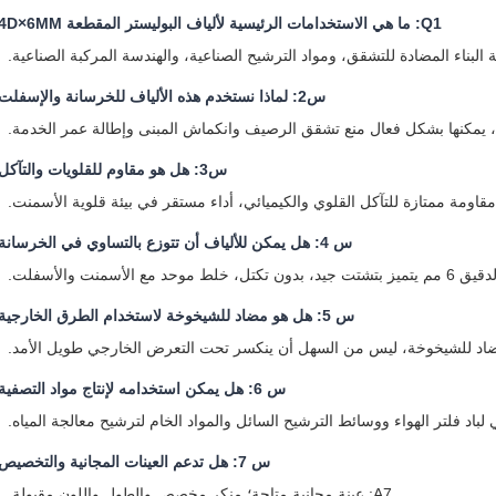
Q1: ما هي الاستخدامات الرئيسية لألياف البوليستر المقطعة 4D×6MM؟
س2: لماذا نستخدم هذه الألياف للخرسانة والإسفلت؟
س3: هل هو مقاوم للقلويات والتآكل؟
س 4: هل يمكن للألياف أن تتوزع بالتساوي في الخرسانة؟
س 5: هل هو مضاد للشيخوخة لاستخدام الطرق الخارجية؟
س 6: هل يمكن استخدامه لإنتاج مواد التصفية؟
س 7: هل تدعم العينات المجانية والتخصيص؟
A7: عينة مجانية متاحة؛ منكر مخصص والطول واللون مقبولة.