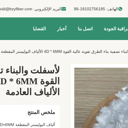
الهاتف:
86-18102756185
البريد الإلكتروني:
eidi@bzyfiber.com
راقبة الجودة
اتصل بنا
أخبار
القضايا
بناء الطرق تقوية عالية القوة 4D * 6MM الألياف البوليستر المقطعة الألياف العادمة
لأسفلت والبناء ت
الألياف العادمة
ملخص المنتج