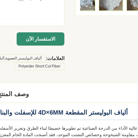
الاستفسار الآن
العلامات:
ألياف البوليستر العضوية,ألي
Polyester Short Cut Fiber
وصف المنتج
ألياف البوليستر المقطعة 4D×6MM للإسفلت والبناء
الية الأداء من الدرجة الصناعية تم تطويرها خصيصًا لبناء الطرق وتعزيز الأسفل
يات، مقاومة الشيخوخة وخصائص التشتت الموحد، فقد أصبحت المادة الخام المعزز