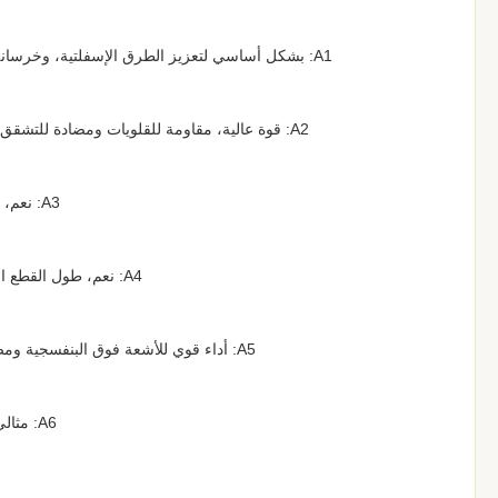
A1: بشكل أساسي لتعزيز الطرق الإسفلتية، وخرسانة البناء المضادة للتشقق، ومواد الترشيح الصناعية، والهندسة المركبة الصناعية.
A2: قوة عالية، مقاومة للقلويات ومضادة للتشقق، يمكنها بشكل فعال منع تشقق الرصيف وانكماش المبنى وإطالة عمر الخدمة.
A3: نعم، مقاومة ممتازة للتآكل القلوي والكيميائي، أداء مستقر في بيئة قلوية الأسمنت.
A4: نعم، طول القطع الدقيق 6 مم يتميز بتشتت جيد، بدون تكتل، خلط موحد مع الأسمنت والأسفلت.
A5: أداء قوي للأشعة فوق البنفسجية ومضاد للشيخوخة، ليس من السهل أن ينكسر تحت التعرض الخارجي طويل الأمد.
A6: مثالي لباد فلتر الهواء ووسائط الترشيح السائل والمواد الخام لترشيح معالجة المياه.