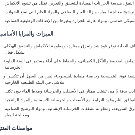
 النفق، هندسة الخزانات المضادة للتشقق والتعزيز، تقلل من تشوه الانكماش.
رشيح معالجة المياه، وإزالة الغبار الصناعي والمواد الخام التي تمنع الشوائب.
يكي هندسي، ومواد عازلة للحرارة وغيرها من الإضافات الوظيفية الصناعية.
الميزات والمزايا الأساسي
يكل من الألياف الصلبة توفر قوة شد وتمزق ممتازة، ومقاومة الانكماش والتشقق الهيكلي
بشكل فعال.
ماض الضعيفة والتآكل الكيميائي، والحفاظ على أداء مستقر في البيئة القلوية
الخرسانية.
أشعة فوق البنفسجية وخاصية مضادة للشيخوخة، ليس من السهل أن تتكسر أو
تتلاشى في البيئة الطبيعية الخارجية.
فلت والخرسانة وملاط الماء دون تكتل.
لتوافق التام وقوة الترابط مع الأسفلت والخرسانة الأسمنتية والمواد الراتنجية.
السريعة، ومقاومة تشققات الخرسانة الإنشائية، ومواد الترشيح الصناعية،
ومعالجة المياه.
مواصفات المنت