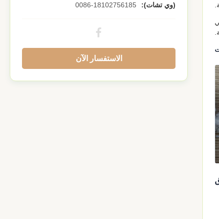
.
(وي تشات):
0086-18102756185
 وطول قياسي
ت
الاستفسار الآن
ق