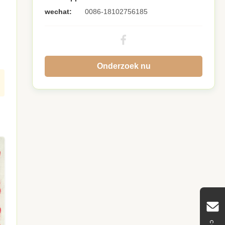
wechat:
0086-18102756185
Onderzoek nu