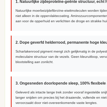
1. Natuurlijke zijdeproteïne-geënte structuur, echt
Natuurlijke moerbeizijdefibroïne-eiwitmoleculen worden tijde
niet alleen in de oppervlaktecoating. Aminozuurcomponenten 
aan voor de opperhuid en verlichten de droge en strakke hu
2. Dope geverfd helderrood, permanente hoge kle
Scharlakenrood pigment mengt zich gelijkmatig in de polyest
moleculaire structuur van de vezels. Geen kleuruitloop, verva
blootstelling aan zonlicht.
3. Ongesneden doorlopende sleep, 100% flexibele
Geleverd als intacte lange trek zonder vooraf ingestelde s
langer snijden om precies bij het draaiende, vullende en ni
veroorzaakt door niet-overeenkomende vaste lengtes.