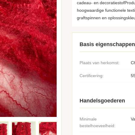
cadeau- en decoratiestofProdu
hoogwaardige functionele text
graftspinnen en oplossingskleur
Basis eigenschappen
Plaats van herkomst:
C
Certificering:
5
Handelsgoederen
Minimale
Va
bestelhoeveelheid: