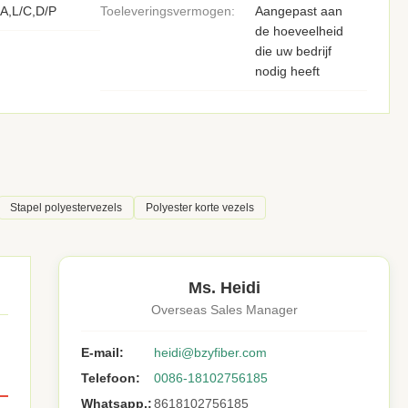
A,L/C,D/P
Toeleveringsvermogen:
Aangepast aan
de hoeveelheid
die uw bedrijf
nodig heeft
Stapel polyestervezels
Polyester korte vezels
Ms. Heidi
Overseas Sales Manager
E-mail:
heidi@bzyfiber.com
Telefoon:
0086-18102756185
Whatsapp.:
8618102756185