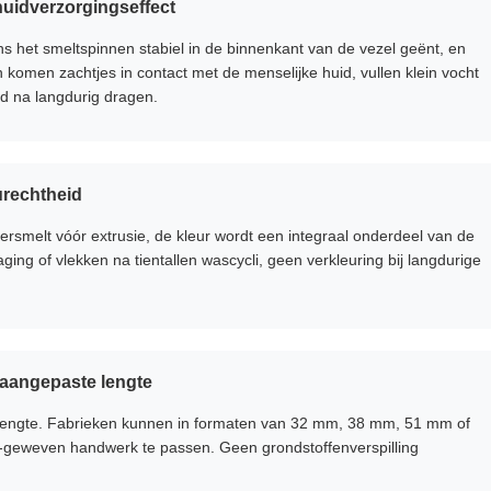
 huidverzorgingseffect
ns het smeltspinnen stabiel in de binnenkant van de vezel geënt, en
komen zachtjes in contact met de menselijke huid, vullen klein vocht
id na langdurig dragen.
urechtheid
ersmelt vóór extrusie, de kleur wordt een integraal onderdeel van de
ging of vlekken na tientallen wascycli, geen verkleuring bij langdurige
 aangepaste lengte
nijlengte. Fabrieken kunnen in formaten van 32 mm, 38 mm, 51 mm of
et-geweven handwerk te passen. Geen grondstoffenverspilling