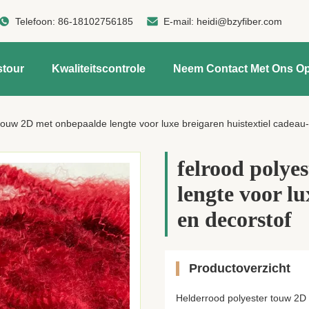
Telefoon:
86-18102756185
E-mail:
heidi@bzyfiber.com
stour
Kwaliteitscontrole
Neem Contact Met Ons O
 touw 2D met onbepaalde lengte voor luxe breigaren huistextiel cadeau-
felrood polye
lengte voor lu
en decorstof
Productoverzicht
Helderrood polyester touw 2D 