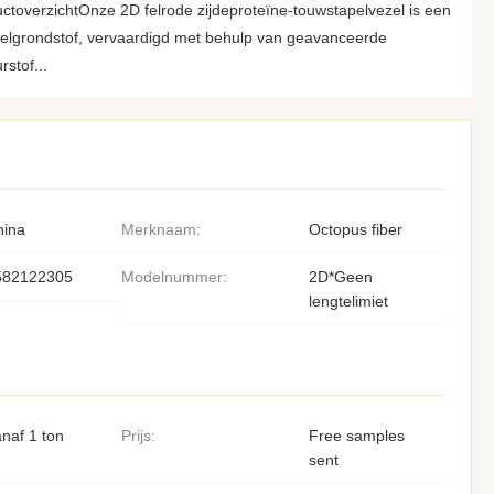
ctoverzichtOnze 2D felrode zijdeproteïne-touwstapelvezel is een
ielgrondstof, vervaardigd met behulp van geavanceerde
stof...
hina
Merknaam:
Octopus fiber
582122305
Modelnummer:
2D*Geen
lengtelimiet
naf 1 ton
Prijs:
Free samples
sent