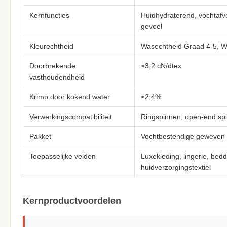
Kernfuncties
Huidhydraterend, vochtafvoe
gevoel
Kleurechtheid
Wasechtheid Graad 4-5, Wr
Doorbrekende
≥3,2 cN/dtex
vasthoudendheid
Krimp door kokend water
≤2,4%
Verwerkingscompatibiliteit
Ringspinnen, open-end spi
Pakket
Vochtbestendige geweven 
Toepasselijke velden
Luxekleding, lingerie, bed
huidverzorgingstextiel
Kernproductvoordelen