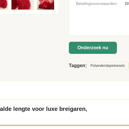
Betalingsvoorwaarden:
D/
Onderzoek nu
Taggen:
Polyesterstapelvezels
lde lengte voor luxe breigaren,