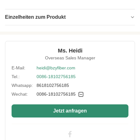
Einzelheiten zum Produkt
Name:
Nachtleuchtendes Polyesterkabel
Specification:
2D*Keine Längenbeschränkung
Ms. Heidi
Native/Regenerative:
Einheimische
Overseas Sales Manager
Color:
Weiß
E-Mail:
heidi@bzyfiber.com
Tel.:
0086-18102756185
More Sizes:
Anpassbar
Whatsapp:
8618102756185
Siliconized/Non-
nicht verkieselt
Silicified:
Wechat:
0086-18102756185
Jetzt anfragen