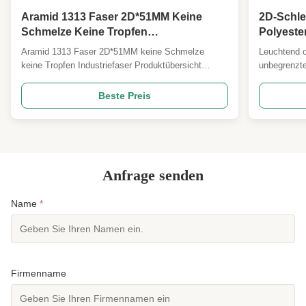
Aramid 1313 Faser 2D*51MM Keine
2D-Schle
Schmelze Keine Tropfen
Polyeste
Industriefaser,Eingeborene
die Prod
Aramid 1313 Faser 2D*51MM keine Schmelze
Leuchtend o
Flammschutzmittel Wärmebeständige
und Texti
keine Tropfen Industriefaser Produktübersicht
unbegrenzte
Spinnfaser
Unsere 2D*51MM Meta-Aramid 1313-Stapelfaser ist
Sicherheitsa
eine hochleistungsfähige spezielle aromatische
Spezifikati
Beste Preis
Polyamid-Funktionsfaser, die weithin als
Produktüber
Kernrohstoff für globale
Polyester-W
feuerdichte,Hochtemperaturbeständige und
spinngefärbt
isolierende ...
Anfrage senden
Name
*
Firmenname