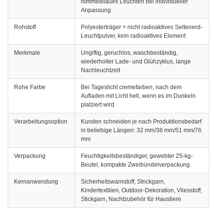
himmelblaues Leuchten bei individueller
Anpassung
Rohstoff
Polyesterträger + nicht radioaktives Seltenerd-
Leuchtpulver, kein radioaktives Element
Merkmale
Ungiftig, geruchlos, waschbeständig,
wiederholter Lade- und Glühzyklus, lange
Nachleuchtzeit
Rohe Farbe
Bei Tageslicht cremefarben, nach dem
Aufladen mit Licht hell, wenn es im Dunkeln
platziert wird
Verarbeitungsoption
Kunden schneiden je nach Produktionsbedarf
in beliebige Längen: 32 mm/38 mm/51 mm/76
mm
Verpackung
Feuchtigkeitsbeständiger, gewebter 25-kg-
Beutel, kompakte Zweibündelverpackung
Kernanwendung
Sicherheitswarnstoff, Strickgarn,
Kindertextilien, Outdoor-Dekoration, Vliesstoff,
Stickgarn, Nachtzubehör für Haustiere