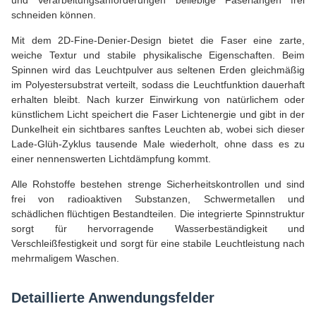
und Verarbeitungsanforderungen beliebige Faserlängen frei
schneiden können.
Mit dem 2D-Fine-Denier-Design bietet die Faser eine zarte,
weiche Textur und stabile physikalische Eigenschaften. Beim
Spinnen wird das Leuchtpulver aus seltenen Erden gleichmäßig
im Polyestersubstrat verteilt, sodass die Leuchtfunktion dauerhaft
erhalten bleibt. Nach kurzer Einwirkung von natürlichem oder
künstlichem Licht speichert die Faser Lichtenergie und gibt in der
Dunkelheit ein sichtbares sanftes Leuchten ab, wobei sich dieser
Lade-Glüh-Zyklus tausende Male wiederholt, ohne dass es zu
einer nennenswerten Lichtdämpfung kommt.
Alle Rohstoffe bestehen strenge Sicherheitskontrollen und sind
frei von radioaktiven Substanzen, Schwermetallen und
schädlichen flüchtigen Bestandteilen. Die integrierte Spinnstruktur
sorgt für hervorragende Wasserbeständigkeit und
Verschleißfestigkeit und sorgt für eine stabile Leuchtleistung nach
mehrmaligem Waschen.
Detaillierte Anwendungsfelder