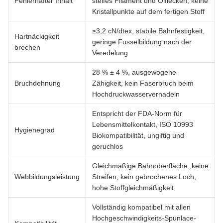
Fehlerhafter Inhalt
steifes Filament und Ölflecken, keine
Kristallpunkte auf dem fertigen Stoff
≥3,2 cN/dtex, stabile Bahnfestigkeit,
Hartnäckigkeit
geringe Fusselbildung nach der
brechen
Veredelung
28 % ± 4 %, ausgewogene
Bruchdehnung
Zähigkeit, kein Faserbruch beim
Hochdruckwasservernadeln
Entspricht der FDA-Norm für
Lebensmittelkontakt, ISO 10993
Hygienegrad
Biokompatibilität, ungiftig und
geruchlos
Gleichmäßige Bahnoberfläche, keine
Webbildungsleistung
Streifen, kein gebrochenes Loch,
hohe Stoffgleichmäßigkeit
Vollständig kompatibel mit allen
Hochgeschwindigkeits-Spunlace-