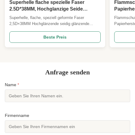
Superhelle flache spezielle Faser
Flammsch
2.5D*38MM, Hochglanzige Seide
Papierhe
glänzende Textilfaser für Bekleidung
Filterpap
Superhelle, flache, speziell geformte Faser
Flammschutz
Kleidung & Abendkleid Rohstoff
Batterie
2,5D×38MM Hochglänzende seidig glänzende
Papierherst
Spezialp
Textilfaser für Bekleidung, Kleider und Abendkleider
Filterpapier
Produktübersicht Unsere 2,5D×38MM superhelle
Spezialpapi
Beste Preis
Polyester-Stapelfaser mit flachem Profil ist ein
Spezifikat
hochwertiger, verbesserter funktioneller
Produktübe
Textilrohstoff, der ...
Flammschutz
Anfrage senden
Name
*
Firmenname