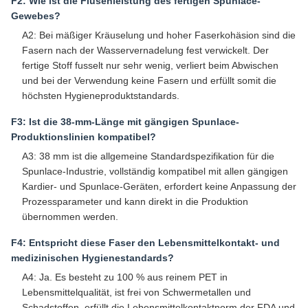
F2: Wie ist die Flusenleistung des fertigen Spunlace-
Gewebes?
A2: Bei mäßiger Kräuselung und hoher Faserkohäsion sind die
Fasern nach der Wasservernadelung fest verwickelt. Der
fertige Stoff fusselt nur sehr wenig, verliert beim Abwischen
und bei der Verwendung keine Fasern und erfüllt somit die
höchsten Hygieneproduktstandards.
F3: Ist die 38-mm-Länge mit gängigen Spunlace-
Produktionslinien kompatibel?
A3: 38 mm ist die allgemeine Standardspezifikation für die
Spunlace-Industrie, vollständig kompatibel mit allen gängigen
Kardier- und Spunlace-Geräten, erfordert keine Anpassung der
Prozessparameter und kann direkt in die Produktion
übernommen werden.
F4: Entspricht diese Faser den Lebensmittelkontakt- und
medizinischen Hygienestandards?
A4: Ja. Es besteht zu 100 % aus reinem PET in
Lebensmittelqualität, ist frei von Schwermetallen und
Schadstoffen, erfüllt die Lebensmittelkontaktnorm der FDA und