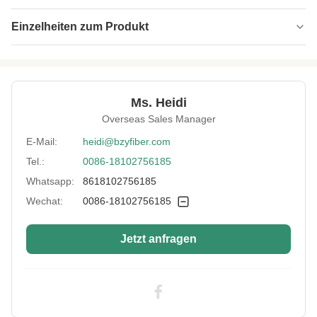
Einzelheiten zum Produkt
Name:
Spunlace-Faser
Specification:
1,56D*38mm
Ms. Heidi
Native/Regenerative:
Regenerativ
Overseas Sales Manager
Color:
Weiß
E-Mail:
heidi@bzyfiber.com
Tel.:
0086-18102756185
More Sizes:
Anpassbar
Whatsapp:
8618102756185
Siliconized/Non-
nicht verkieselt
Silicified:
Wechat:
0086-18102756185
Jetzt anfragen