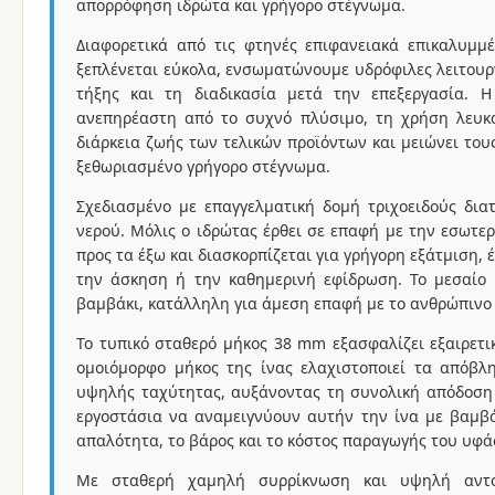
απορρόφηση ιδρώτα και γρήγορο στέγνωμα.
Διαφορετικά από τις φτηνές επιφανειακά επικαλυμμ
ξεπλένεται εύκολα, ενσωματώνουμε υδρόφιλες λειτουργ
τήξης και τη διαδικασία μετά την επεξεργασία. Η
ανεπηρέαστη από το συχνό πλύσιμο, τη χρήση λευκα
διάρκεια ζωής των τελικών προϊόντων και μειώνει το
ξεθωριασμένο γρήγορο στέγνωμα.
Σχεδιασμένο με επαγγελματική δομή τριχοειδούς δια
νερού. Μόλις ο ιδρώτας έρθει σε επαφή με την εσωτε
προς τα έξω και διασκορπίζεται για γρήγορη εξάτμιση,
την άσκηση ή την καθημερινή εφίδρωση. Το μεσαίο 
βαμβάκι, κατάλληλη για άμεση επαφή με το ανθρώπινο 
Το τυπικό σταθερό μήκος 38 mm εξασφαλίζει εξαιρετι
ομοιόμορφο μήκος της ίνας ελαχιστοποιεί τα απόβλ
υψηλής ταχύτητας, αυξάνοντας τη συνολική απόδοση 
εργοστάσια να αναμειγνύουν αυτήν την ίνα με βαμβά
απαλότητα, το βάρος και το κόστος παραγωγής του υφά
Με σταθερή χαμηλή συρρίκνωση και υψηλή αντο