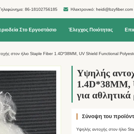
Τηλεφώνημα:
86-18102756185
Ηλεκτρονικό:
heidi@bzyfiber.com
εριοδεία Στο Εργοστάσιο
Έλεγχος Ποιότητας
Επι
οχής στον ήλιο Staple Fiber 1.4D*38MM, UV Shield Functional Polyest
Υψηλής αντοχ
1.4D*38MM, U
για αθλητικά
Σύνοψη του προϊόν
Υψηλής αντοχής στον ήλιο Sta