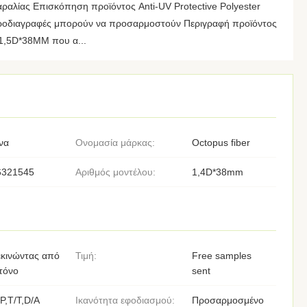
ραλίας Επισκόπηση προϊόντος Anti-UV Protective Polyester
προδιαγραφές μπορούν να προσαρμοστούν Περιγραφή προϊόντος
 1,5D*38MM που α...
να
Ονομασία μάρκας:
Octopus fiber
6321545
Αριθμός μοντέλου:
1,4D*38mm
εκινώντας από
Τιμή:
Free samples
τόνο
sent
P,T/T,D/A
Ικανότητα εφοδιασμού:
Προσαρμοσμένο