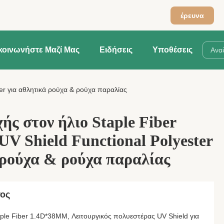
έρευνα
κοινωνήστε Μαζί Μας
Ειδήσεις
Υποθέσεις
er για αθλητικά ρούχα & ρούχα παραλίας
ής στον ήλιο Staple Fiber
V Shield Functional Polyester
 ρούχα & ρούχα παραλίας
τος
ple Fiber 1.4D*38MM, Λειτουργικός πολυεστέρας UV Shield για