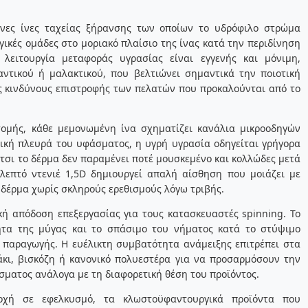
ένες ίνες ταχείας ξήρανσης των οποίων το υδρόφιλο στρώμα
ικές ομάδες στο μοριακό πλαίσιο της ίνας κατά την περιδίνηση
 λειτουργία μεταφοράς υγρασίας είναι εγγενής και μόνιμη,
ντικού ή μαλακτικού, που βελτιώνει σημαντικά την ποιοτική
υς κινδύνους επιστροφής των πελατών που προκαλούνται από το
τομής, κάθε μεμονωμένη ίνα σχηματίζει κανάλια μικροοδηγών
ρική πλευρά του υφάσματος, η υγρή υγρασία οδηγείται γρήγορα
 έτσι το δέρμα δεν παραμένει ποτέ μουσκεμένο και κολλώδες μετά
λεπτό ντενιέ 1,5D δημιουργεί απαλή αίσθηση που μοιάζει με
δέρμα χωρίς σκληρούς ερεθισμούς λόγω τριβής.
κή απόδοση επεξεργασίας για τους κατασκευαστές spinning. Το
ητα της μύγας και το σπάσιμο του νήματος κατά το στύψιμο
παραγωγής. Η ευέλικτη συμβατότητα ανάμειξης επιτρέπει στα
κι, βισκόζη ή κανονικό πολυεστέρα για να προσαρμόσουν την
σματος ανάλογα με τη διαφορετική θέση του προϊόντος.
χή σε εφελκυσμό, τα κλωστοϋφαντουργικά προϊόντα που