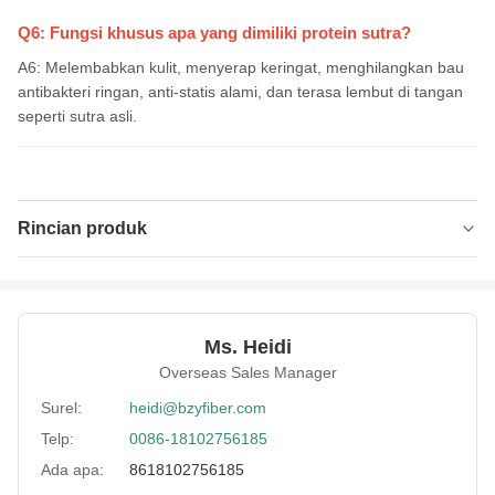
Q6: Fungsi khusus apa yang dimiliki protein sutra?
A6: Melembabkan kulit, menyerap keringat, menghilangkan bau
antibakteri ringan, anti-statis alami, dan terasa lembut di tangan
seperti sutra asli.
Rincian produk
Name:
Derek Poliester merah cerah
Specification:
2D*Tanpa batasan panjang
Ms. Heidi
Native/Regenerative:
Warga asli
Overseas Sales Manager
Color:
Merah cerah
Surel:
heidi@bzyfiber.com
Telp:
0086-18102756185
More Sizes:
Dapat disesuaikan
Ada apa:
8618102756185
Siliconized/Non-
non-silisifikasi