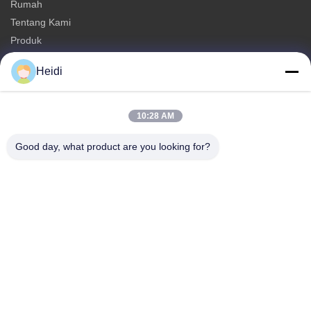
Rumah
Tentang Kami
Produk
Hubungi Kami
Heidi
Kategori-kategori
Serat Staple Polyester
10:28 AM
Serat Staple Poliester Tahan Api
Good day, what product are you looking for?
Serat poliester dengan kelembaban rendah
Serat Staple Polyester Konjugasi Berongga
Serat Staple Viskosa & Flame Retardant Serat Polyester Viskosa
Hubungi Kami
Telp: 86-18102756185
E-mail:
heidi@bzyfiber.com
Tambahkan Kamar 1510-1511, Menara Utara, Pusat
Perdagangan dan Perdagangan Xijiao, No. 165 Qiaozhong
Middle Road, Distrik Liwan, Kota Guangzhou, Provinsi