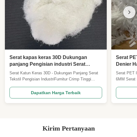
Serat kapas keras 30D Dukungan
Serat PE
panjang Pengisian industri Serat
Denier H
tekstil,Menghancurkan tinggi Perabot
Rendah 
Serat Katun Keras 30D - Dukungan Panjang Serat
Serat PET 
Dukungan bahan baku tekstil
Pengguna
Tekstil Pengisian IndustriFurnitur Crimp Tinggi
6MM Serat s
Filter In
30D*64MM Mendukung Bahan Baku TekstilIkhtisar
komponen ad
ProdukSerat stapel poliester kapas keras kaku
kelas atas
Dapatkan Harga Terbaik
30D*64MM kami adalah serat pengisi industri
bidang buka
dengan dukungan tinggi penyangkal berat
dan penguat
profesional, yang khusus ...
teknologi ...
Kirim Pertanyaan