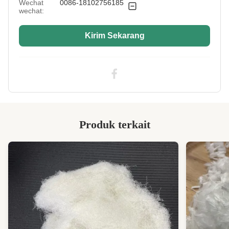
Silicified:
Wechat
0086-18102756185
wechat:
Kirim Sekarang
Produk terkait