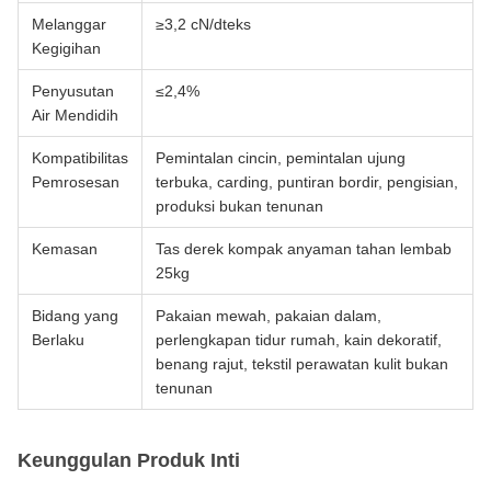
Melanggar
≥3,2 cN/dteks
Kegigihan
Penyusutan
≤2,4%
Air Mendidih
Kompatibilitas
Pemintalan cincin, pemintalan ujung
Pemrosesan
terbuka, carding, puntiran bordir, pengisian,
produksi bukan tenunan
Kemasan
Tas derek kompak anyaman tahan lembab
25kg
Bidang yang
Pakaian mewah, pakaian dalam,
Berlaku
perlengkapan tidur rumah, kain dekoratif,
benang rajut, tekstil perawatan kulit bukan
tenunan
Keunggulan Produk Inti