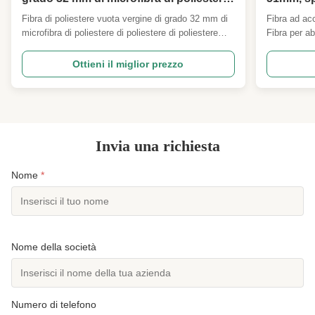
di poliestere di poliestere
ad asciug
Fibra di poliestere vuota vergine di grado 32 mm di
Fibra ad a
abbigliam
microfibra di poliestere di poliestere di poliestere
Fibra per ab
Visualizzazione del prodotto Fibra di poliestere
raffreddame
coniugato vergine di grande volume PSF 0,9D × 32
Fibra ad acc
Ottieni il miglior prezzo
mm La fibra di poliestere coniugata cava presenta
raffreddamen
una struttura alta e cava che riduce il peso di ...
con una tec
naturale ...
Invia una richiesta
Nome
*
Nome della società
Numero di telefono