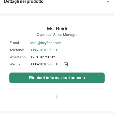
Dettagli del prodotto
Name:
Traino in poliestere rosso brillante
Specification:
2D*Nessun limite di lunghezza
Ms. Heidi
Native/Regenerative:
Nativo
Overseas Sales Manager
Color:
Rosso brillante
E-mail:
heidi@bzyfiber.com
Telefono:
0086-18102756185
More Sizes:
Personalizzabile
Whatsapp:
8618102756185
Siliconized/Non-
non silicizzato
Silicified:
Wechat:
0086-18102756185
Richiedi informazioni adesso