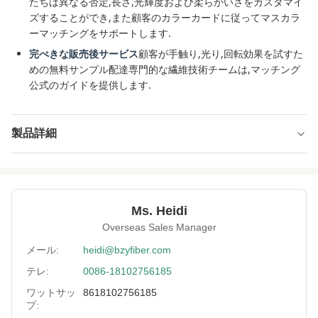
たちは異なる否定,長さ,光輝度および柔らかいさをカスタマイ
ズすることができ,また顧客のカラーカードに従ってマスカラ
ーマッチングをサポートします.
完ぺきな販売後サービス
顧客が手触り,光り,回転効果を試すた
めの無料サンプル配達専門的な繊維技術チームは,マッチング
公式のガイドを提供します.
製品詳細
Name:
模造モヘア繊維
Specification:
90D*102MM
Ms. Heidi
Native/Regenerative:
国産
Overseas Sales Manager
Color:
白
メール:
heidi@bzyfiber.com
テレ:
0086-18102756185
More Sizes:
カスタマイズ可能
ワットサッ
8618102756185
プ: