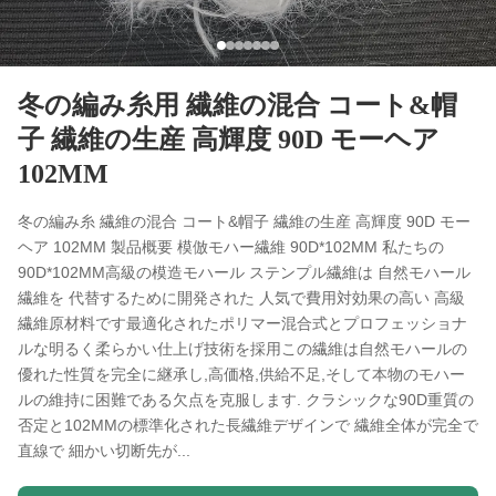
冬の編み糸用 繊維の混合 コート&帽
子 繊維の生産 高輝度 90D モーヘア
102MM
冬の編み糸 繊維の混合 コート&帽子 繊維の生産 高輝度 90D モー
ヘア 102MM 製品概要 模倣モハー繊維 90D*102MM 私たちの
90D*102MM高級の模造モハール ステンプル繊維は 自然モハール
繊維を 代替するために開発された 人気で費用対効果の高い 高級
繊維原材料です最適化されたポリマー混合式とプロフェッショナ
ルな明るく柔らかい仕上げ技術を採用この繊維は自然モハールの
優れた性質を完全に継承し,高価格,供給不足,そして本物のモハー
ルの維持に困難である欠点を克服します. クラシックな90D重質の
否定と102MMの標準化された長繊維デザインで 繊維全体が完全で
直線で 細かい切断先が...