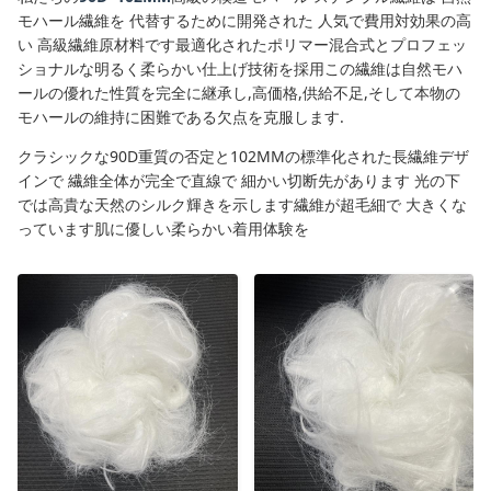
モハール繊維を 代替するために開発された 人気で費用対効果の高
い 高級繊維原材料です最適化されたポリマー混合式とプロフェッ
ショナルな明るく柔らかい仕上げ技術を採用この繊維は自然モハ
ールの優れた性質を完全に継承し,高価格,供給不足,そして本物の
モハールの維持に困難である欠点を克服します.
クラシックな90D重質の否定と102MMの標準化された長繊維デザ
インで 繊維全体が完全で直線で 細かい切断先があります 光の下
では高貴な天然のシルク輝きを示します繊維が超毛細で 大きくな
っています肌に優しい柔らかい着用体験を