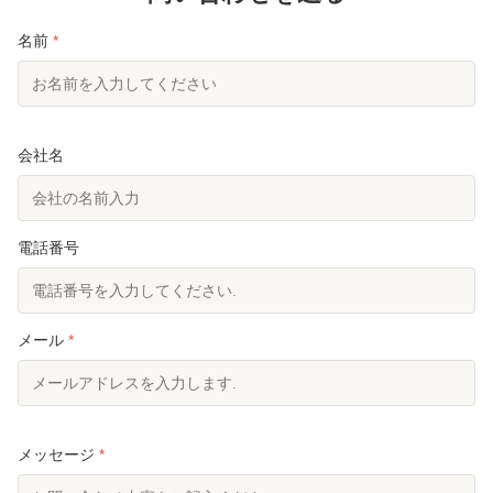
しており、永久的な色の固定と多機能の統合を実現
る繊維は高
しています。 2D の超微細デニール設計に...
散を維持しま
名前
*
な特異表面積
会社名
電話番号
メール
*
メッセージ
*