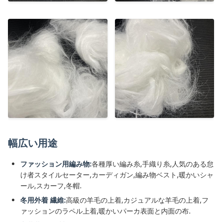
幅広い用途
ファッション用編み物:
各種厚い編み糸,手織り糸,人気のある怠
け者スタイルセーター,カーディガン,編み物ベスト,暖かいシャ
ール,スカーフ,冬帽.
冬用外着 繊維:
高級の羊毛の上着,カジュアルな羊毛の上着,フ
ァッションのラペル上着,暖かいパーカ表面と内面の布.