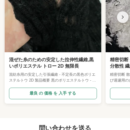
混ぜた糸のための安定した拉伸性繊維,黒
精密切断 
いポリエステル トロー 2D 無限長
分散性 
用できま
混紡糸用の安定した引張繊維 - 不定長の黒色ポリエ
精密切断 散
ステルトウ 2D 製品概要 黒のポリエステルトウ - 不
び過濾用の
定の長さの 2D 仕様はカスタマイズ可能 製品説明
要 私たちの
当社の 2D Black Continuous Tow Fiber は、高品質
ァイバー湿
最良 の 価格 を 入手 する
の機能性原液染め繊維トウ素材であり、高水準の永
に開発され
久黒色生地および耐候性機能性繊維産業向けに特別
フェッショ
に開発されました。退色や色差が生じやすい従来の
おける集積
後染め黒色繊維とは異なり、この繊維はワンステッ
します. 
プ溶融内部色固定技術を採用しており、ナノカーボ
水素性分散
ンブラック機能性粒子が繊維の分子鎖と完全に結合
問い合わせを送る
等に分散し