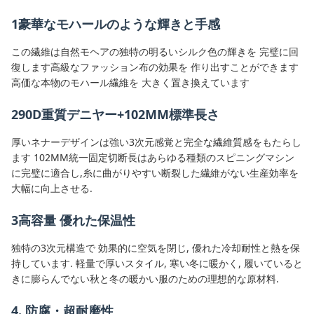
1豪華なモハールのような輝きと手感
この繊維は自然モヘアの独特の明るいシルク色の輝きを 完璧に回
復します高級なファッション布の効果を 作り出すことができます
高価な本物のモハール繊維を 大きく置き換えています
290D重質デニヤー+102MM標準長さ
厚いネナーデザインは強い3次元感覚と完全な繊維質感をもたらし
ます 102MM統一固定切断長はあらゆる種類のスピニングマシン
に完璧に適合し,糸に曲がりやすい断裂した繊維がない生産効率を
大幅に向上させる.
3高容量 優れた保温性
独特の3次元構造で 効果的に空気を閉じ, 優れた冷却耐性と熱を保
持しています. 軽量で厚いスタイル, 寒い冬に暖かく, 履いていると
きに膨らんでない秋と冬の暖かい服のための理想的な原材料.
4. 防腐・超耐磨性