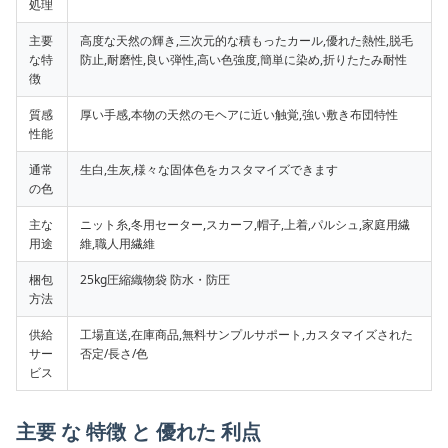
処理
主要
高度な天然の輝き,三次元的な積もったカール,優れた熱性,脱毛
な特
防止,耐磨性,良い弾性,高い色強度,簡単に染め,折りたたみ耐性
徴
質感
厚い手感,本物の天然のモヘアに近い触覚,強い敷き布団特性
性能
通常
生白,生灰,様々な固体色をカスタマイズできます
の色
主な
ニット糸,冬用セーター,スカーフ,帽子,上着,パルシュ,家庭用繊
用途
維,職人用繊維
梱包
25kg圧縮織物袋 防水・防圧
方法
供給
工場直送,在庫商品,無料サンプルサポート,カスタマイズされた
サー
否定/長さ/色
ビス
主要 な 特徴 と 優れた 利点