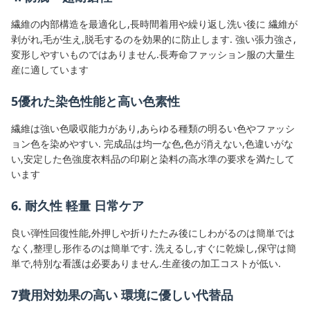
繊維の内部構造を最適化し,長時間着用や繰り返し洗い後に 繊維が
剥がれ,毛が生え,脱毛するのを効果的に防止します. 強い張力強さ,
変形しやすいものではありません.長寿命ファッション服の大量生
産に適しています
5優れた染色性能と高い色素性
繊維は強い色吸収能力があり,あらゆる種類の明るい色やファッシ
ョン色を染めやすい. 完成品は均一な色,色が消えない,色違いがな
い,安定した色強度衣料品の印刷と染料の高水準の要求を満たして
います
6. 耐久性 軽量 日常ケア
良い弾性回復性能,外押しや折りたたみ後にしわがるのは簡単では
なく,整理し形作るのは簡単です. 洗えるし,すぐに乾燥し,保守は簡
単で,特別な看護は必要ありません.生産後の加工コストが低い.
7費用対効果の高い 環境に優しい代替品