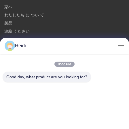
家へ
わたしたち に つい て
製品
連絡 ください
カテゴリー
Heidi
ポリエステル ステープル ファイバ
耐火性ポリエステル ステープルファイバー
9:22 PM
低溶解性 の ポリエステル 繊維
Good day, what product are you looking for?
空の活用されたポリエステル ステープル ファイバ
粘着性ステープルファイバー&炎阻害性粘着性ポリエステルファイ
バー
連絡 ください
テレ: 86-18102756185
メール:
heidi@bzyfiber.com