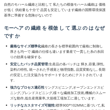
自然のモハール繊維と比較して 私たちの模倣モハール繊維は 価格
が低く 供給量も十分で 品質も安定しています繊維の国際環境保護
基準に準拠する危険がないので
モーヘア の 繊維 を 模倣 し て 選ぶ の は なぜ
です か
厳格なサイズ標準化
繊維の長さを標準範囲内で厳格に制御し
厚さも均一で 繊維の仕様も違います量産で一貫した糸の糸回
りの効果を確保する.
安定したバッチ品質管理:
生産品の各バッチは 輝き,容量,弾性,
染料の特性, 統一された手感覚と物理指数, 品質変動なし, 長期
の安定した注文協力をサポートするためにテストされていま
す.
強力なプロセス適応性
リングスピニング,オープンエンドスピ
ニング,ブレンドスピニング,様々な繊維加工技術,機械のスムー
ズな動作,低生産廃棄率,大規模工場加工に適しています.
リッチなカスタマイズ可能性:
標準90D*102MMに基づいて,私