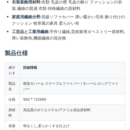
衣装装飾用材料:
衣類 毛皮の襟 毛皮の飾り ファッションの衣
装 繊維の質感 衣類 特殊繊維の原材料
家庭用繊維分野:
高級ソファカバー 厚い暖かい毛布 飾り付けの
クッション 牧草風の家具 柔らかい布
工芸品と工業用繊維:
手作り繊維,芸術家用タペストリー原材料,
厚い装飾布,機能繊維の混合物
製品仕様
ポイ
詳細情報
ント
製品
模造モハール ステープルファイバー / モハール ロングファイ
名
バー
仕様
90D * 102MM
原材
高品質のポリエステル/アクリル混合原材料
料
表面
明るくし,柔らかくする仕上げ