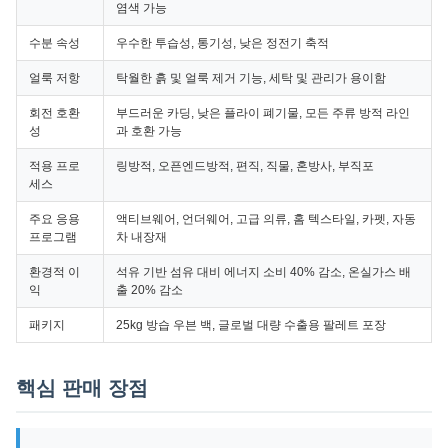
염색 가능
수분 속성
우수한 투습성, 통기성, 낮은 정전기 축적
얼룩 저항
탁월한 흙 및 얼룩 제거 기능, 세탁 및 관리가 용이함
회전 호환
부드러운 카딩, 낮은 플라이 폐기물, 모든 주류 방적 라인
성
과 호환 가능
적용 프로
링방적, 오픈엔드방적, 편직, 직물, 혼방사, 부직포
세스
주요 응용
액티브웨어, 언더웨어, 고급 의류, 홈 텍스타일, 카펫, 자동
프로그램
차 내장재
환경적 이
석유 기반 섬유 대비 에너지 소비 40% 감소, 온실가스 배
익
출 20% 감소
패키지
25kg 방습 우븐 백, 글로벌 대량 수출용 팔레트 포장
핵심 판매 장점