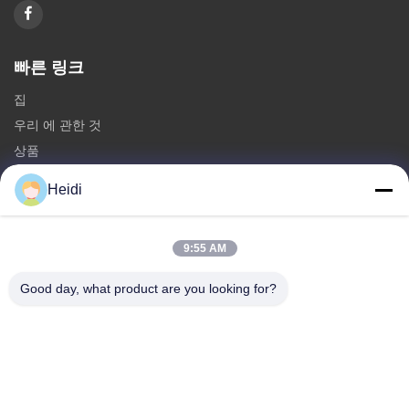
빠른 링크
집
우리 에 관한 것
상품
저희와 연락
Heidi
카테고리
9:55 AM
폴리에스터 스테이플 섬유
난연성 폴리에스테르 스테이플 섬유
Good day, what product are you looking for?
녹는 속도 가 낮은 폴리에스터 섬유
무의미한 컨쥬게이트 폴리에스터 스테이플 섬유
비스코스 스테이플 섬유 및 불 난연제 비스코스 폴리에스터 섬유
저희와 연락