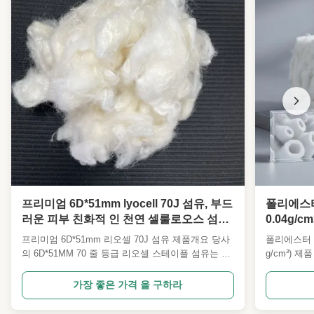
프리미엄 6D*51mm lyocell 70J 섬유, 부드
폴리에스터
러운 피부 친화적 인 천연 셀룰로오스 섬유
0.04g/
원자재 의류 침대 의류 제조
량 및 0.
프리미엄 6D*51mm 리오셀 70J 섬유 제품개요 당사
폴리에스터 스
의 6D*51MM 70 줄 등급 리오셀 스테이플 섬유는 재
g/cm³) 
생 가능한 순수 목재 펄프 원료로 만든 고품질 천연
는 다양한 
친환경 셀룰로오스 섬유입니다. 표준 70J의 안정적
도록 설계된
가장 좋은 가격 을 구하라
인 인성, 완벽한 6D 섬도 및 51MM 산업용 공통 길이
능하고 내구
를 갖춘 이 리오셀 섬유는 환경 보호, 편안함, 실용성
제공하여 안