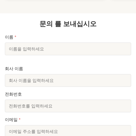
및 내구성을 결합하여 전 세계적으로 중상급 의류 및
업체에게 이
홈 텍스타일 제조에 선호되는 핵심 원자재입니다. 제
터 단섬유:
품 이미지 응용분야 의류 직물:캐주얼 셔츠, 드레스,
및 가공에 
잠옷, 속옷, 스포츠웨어, 가을 겨울 두꺼운 니트 원단
문의 를 보내십시오
섬유:소비 
...
하여 제조되며
이름
*
회사 이름
전화번호
이메일
*