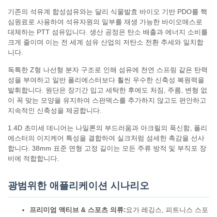
기존의 석유계 합성섬유와는 달리 식물발효 바이오 기반 PDO를 핵
심원료로 사용하여 석유자원의 일부를 재생 가능한 바이오매스로
대체하는 PTT 섬유입니다. 생산 공정은 탄소 배출과 에너지 소비를
크게 줄이며 이는 전 세계 섬유 산업의 저탄소 전환 추세와 일치합
니다.
독특한 Z형 나선형 분자 구조로 인해 섬유에 천연 스프링 같은 탄력
성을 부여하고 일반 폴리에스터보다 훨씬 우수한 신축성 복원력을
발휘합니다. 원단은 장기간 입고 세탁한 후에도 처짐, 주름, 변형 없
이 꼭 맞는 모양을 유지하여 스판덱스를 추가하지 않고도 편안하고
지속적인 신축성을 제공합니다.
1.4D 초미세 데니어는 나일론의 부드러움과 아크릴의 푹신함, 폴리
에스터의 이지케어 특성을 결합하여 실크처럼 섬세한 촉감을 선사
합니다. 38mm 표준 면형 고정 길이는 모든 주류 방적 및 부직포 장
비에 적합합니다.
광범위한 애플리케이션 시나리오
프리미엄 액티브 & 스포츠 의류:
요가 레깅스, 피트니스 스포