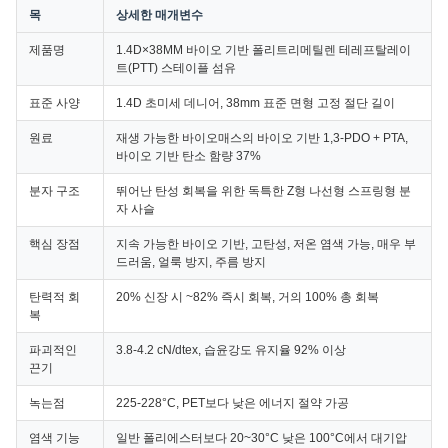
목
상세한 매개변수
제품명
1.4D×38MM 바이오 기반 폴리트리메틸렌 테레프탈레이
트(PTT) 스테이플 섬유
표준 사양
1.4D 초미세 데니어, 38mm 표준 면형 고정 절단 길이
원료
재생 가능한 바이오매스의 바이오 기반 1,3-PDO + PTA,
바이오 기반 탄소 함량 37%
분자 구조
뛰어난 탄성 회복을 위한 독특한 Z형 나선형 스프링형 분
자 사슬
핵심 장점
지속 가능한 바이오 기반, 고탄성, 저온 염색 가능, 매우 부
드러움, 얼룩 방지, 주름 방지
탄력적 회
20% 신장 시 ~82% 즉시 회복, 거의 100% 총 회복
복
파괴적인
3.8-4.2 cN/dtex, 습윤강도 유지율 92% 이상
끈기
녹는점
225-228°C, PET보다 낮은 에너지 절약 가공
염색 기능
일반 폴리에스터보다 20~30°C 낮은 100°C에서 대기압