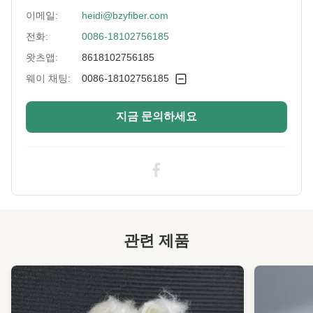
Color:
하얀색
이메일:
heidi@bzyfiber.com
전화:
0086-18102756185
More Sizes:
맞춤형
왓츠앱:
8618102756185
Siliconized/Non-
규화되지 않은
Silicified:
웨이 채팅:
0086-18102756185
지금 문의하세요
관련 제품