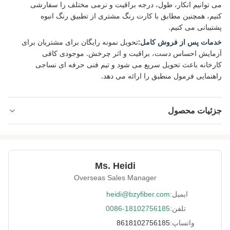
می توانیم انکار، طول، درجه براقیت و نرمی مختلف را سفارشی
کنیم، همچنین مطابق با کارت رنگ مشتری از تطبیق رنگ انبوه
پشتیبانی می کنیم.
خدمات پس از فروش کامل:
تحویل نمونه رایگان برای مشتریان برای
آزمایش احساس دست، براقیت و اثر چرخش. موجودی کافی
کارخانه باعث تحویل سریع می شود و تیم فنی حرفه ای نساجی
راهنمایی فرمول منطبق را ارائه می دهد.
جزئیات محصول
Name:
الیاف موهر تقلیدی
90D*102MM
Specification:
Ms. Heidi
Native/Regenerative:
بومی
Overseas Sales Manager
Color:
سفید
ایمیل:
heidi@bzyfiber.com
تلفن:
0086-18102756185
More Sizes:
قابل تنظیم
واتساپ:
8618102756185