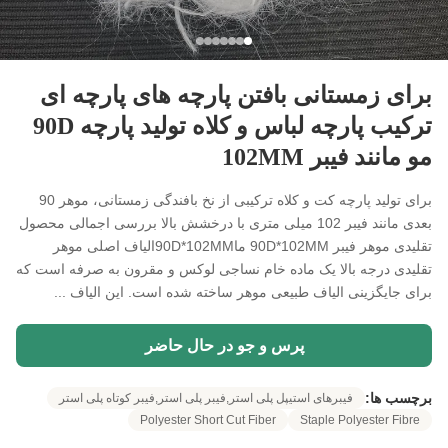
برای زمستانی بافتن پارچه های پارچه ای
ترکیب پارچه لباس و کلاه تولید پارچه 90D
مو مانند فیبر 102MM
برای تولید پارچه کت و کلاه ترکیبی از نخ بافندگی زمستانی، موهر 90
بعدی مانند فیبر 102 میلی متری با درخشش بالا بررسی اجمالی محصول
تقلیدی موهر فیبر 90D*102MM ما90D*102MMالیاف اصلی موهر
تقلیدی درجه بالا یک ماده خام نساجی لوکس و مقرون به صرفه است که
برای جایگزینی الیاف طبیعی موهر ساخته شده است. این الیاف ...
پرس و جو در حال حاضر
برچسب ها:
فیبرهای استیپل پلی استر,فیبر پلی استر,فیبر کوتاه پلی استر
Polyester Short Cut Fiber
Staple Polyester Fibre