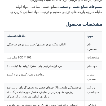
منسوجات صنایع دستی و صنعتی:
صنایع دستی نساجی، مواد اولیه
ملیله هنری، پارچه های تزئینی ضخیم و ترکیب مواد نساجی کاربردی.
مشخصات محصول
مورد
اطلاعات تفصیلی
نام
الیاف منگنه موهر تقلیدی / فیبر بلند موهیر ساختگی
محصول
مشخصات
90D * 102 میلی متر
مواد خام
مواد اولیه ترکیبی پلی استر/اکریلیک با کیفیت بالا
درمان
پرداخت روشن کننده و نرم کننده
سطحی
ویژگی
درخشندگی طبیعی بالا، فرهای حجیم سه بعدی، گرمای عالی، ضد
های اصلی
ریزش، مقاوم در برابر سایش، کشش خوب، ثبات رنگ بالا،
رنگرزی آسان، مقاوم در برابر چروک
عملکرد
احساس چاق شدن دست، نزدیک به لمس موهر طبیعی واقعی،