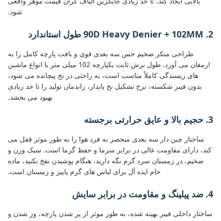
بالایی ایجاد کند، تا حد زیادی جایگزین الیاف گران قیمت موهر واقعی
شود.
2. 90D Heavy Denier + 102MM طول استاندارد
طراحی منکر ضخیم حس سه بعدی قوی و بافت پارچه کامل را به
ارمغان می آورد. طول برش ثابت یکپارچه 102 میلی متر با انواع ماشین
های ریسندگی کاملاً مناسب است، به راحتی در نخ پیچانده می شود،
بدون فیبر شکسته، نرخ تشکیل نخ پایدار، راندمان تولید را تا حد زیادی
بهبود می بخشد.
3. حجیم بالا و عایق حرارتی برجسته
ساختار چین دار سه بعدی منحصر به فرد هوا را به طور موثر قفل می
کند، دارای مقاومت عالی در برابر سرما و حفظ گرما است. سبک وزن و
ضخیم، در زمستان سرد گرم نگه دارید، هنگام پوشیدن نفخ نکنید، ماده
خام ایده آل برای لباس های گرم پاییز و زمستان است.
4. ضد پیلینگ و مقاومت در برابر سایش
ساختار داخلی فیبر بهینه شده، به طور موثر از پر شدن پارچه، وز شدن و