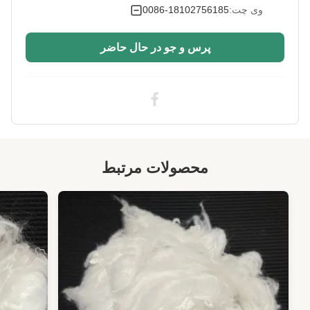
وی چت:
0086-18102756185
پرس و جو در حال حاضر
محصولات مرتبط