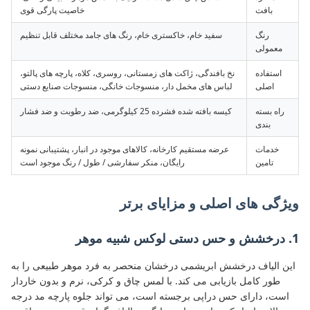
بافت
خاصیت پارگی قوی
رنگ
سفید خام، خاکستری خام، رنگ های جامد مختلف قابل تنظیم
معمولی
استفاده
نخ بافندگی، ژاکت های زمستانی، روسری، کلاه، پارچه های پالتو،
اصلی
لباس های مخمل دار، منسوجات خانگی، منسوجات صنایع دستی
راه بسته
کیسه بافته شده فشرده 25 کیلوگرمی، ضد رطوبت و ضد فشار
بندی
خدمات
عرضه مستقیم کارخانه، کالاهای موجود در انبار، پشتیبانی نمونه
تامین
رایگان، منکر سفارشی / طول / رنگ موجود است
ویژگی های اصلی و مزایای برتر
1. درخشش و حس دستی لوکس شبیه موهر
این الیاف درخشش ابریشمی درخشان منحصر به فرد موهر طبیعی را به
طور کامل بازیابی می کند. با لمس چاق و کرکی، نرم و بدون خاردار
است، دارای حس دراپی برجسته است، می تواند جلوه پارچه مد درجه