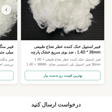
فیبر استیپل خنک کننده عطر نعناع طبیعی
1.4D * 38mm ، ضد بوی سریع خشک پارچه
میلی متر
خام استیپل
کشباف
فیبر استیپل خنک کننده عطر نعناع طبیعی 1.4D ×
38mm فیبر استیپل پلی استیستر نعناع - 1.4D × 38MM
بررسی اجم
مشخصات می تواند سفارشی شود خلاصه ی محصول
فیبر استپل پلی استر خنک 1.4D × 38MM ما یک ماده
است که با
بهترین قیمت رو بدست بیار
خام نساجی تابستانی کاربردی با عملکرد بالا است که به
یافته است
طور خاص برای صنعت لباس خنک کننده، مقاوم به بوی
راحتی بالا
و خنک کننده توسعه ی...
است. مشخص
درخواست ارسال کنید