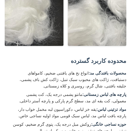
محدوده کاربرد گسترده
محصولات بافندگی مد:
انواع نخ های بافتنی ضخیم، کامواهای
دستبافت، ژاکت های محبوب سبک تنبل، ژاکت کش باف پشمی،
جلیقه بافتنی، شال گرم، روسری و کلاه زمستانی.
پارچه های لباس زمستانی:
مانتو پشمی درجه یک، کت پشمی
معمولی، کت یقه ای مد، سطح گرم پارکی و پارچه آستر داخلی.
مواد تزئینی لباس:
یقه خز لباس، دکوراسیون لبه مخمل خواب دار،
پارچه بافت لباس مد، لباس سبک قومی مواد اولیه نساجی خاص.
حوزه نساجی خانگی:
روکش مبل درجه یک، پتوی گرم ضخیم، کوسن
تزئینی، پارچه های تزئینی نرم خانه به سبک پاستورال.