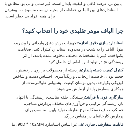
پایین تر، عرضه کافی و کیفیت پایدار است. غیر سمی و بی بو، مطابق با
استانداردهای بین المللی حفاظت از محیط زیست منسوجات، پوشیدن
برای همه افراد بی خطر است.
چرا الیاف موهر تقلیدی خود را انتخاب کنید؟
استانداردسازی دقیق اندازه:
تجهیزات برش دقیق وارداتی را بپذیرید،
طول الیاف را به شدت در محدوده استاندارد کنترل کنید، ضخامت
یکنواخت، فیبر با مشخصات مختلف مخلوط نشده باشد، از اثر
ریسندگی نخ در تولید انبوه اطمینان حاصل کنید.
کنترل کیفیت دسته پایدار:
هر دسته از محصولات بر روی درخشش،
حجیم بودن، خاصیت ارتجاعی و رنگ‌آمیزی، احساس دست و شاخص
فیزیکی یکپارچه، بدون نوسان کیفیت، پشتیبانی طولانی‌مدت از
همکاری سفارش پایدار آزمایش می‌شوند.
سازگاری قوی با فرآیند:
ریسندگی حلقه مناسب، ریسندگی با انتهای
باز، ریسندگی ترکیبی و فن‌آوری‌های مختلف پردازش نساجی،
عملکرد صاف دستگاه، نرخ ضایعات تولید پایین، مناسب برای
پردازش کارخانه‌ای در مقیاس بزرگ.
قابلیت سفارشی سازی غنی:
بر اساس استاندارد 90D * 102MM، ما