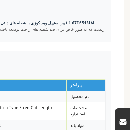
1.67D*51MM فیبر استیپل ویسکوزی با شعله های ذاتی و ارگانیک
زیست که به طور خاص برای ضد شعله های راحت توسعه یافت
پارامتر
نام محصول
مشخصات
استاندارد
مواد پایه
100٪ سل