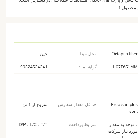
ست لباس و پارچه های خانگی. مشخصات سفارشی در دسترس است.
صول 1...
Octopus fiber
محل مبدا:
چین
1.67D*51MM
گواهینامه:
99524524241
Free samples
حداقل مقدار سفارش:
شروع از 1 تن
sent
با توجه به مقدار
شرایط پرداخت:
D/P ، L/C ، T/T
مورد نیاز شرکت