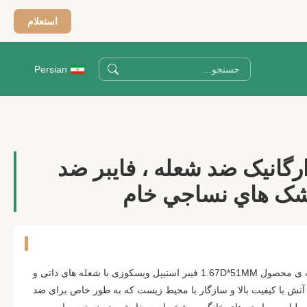
استعلام
Persian
رگانیک ضد شعله ، فايبر ضد
تشک هاي نساجي خام
فیبر ویسکوز آلی ضد شعله خلاصه ی محصول 1.67D*51MM فیبر استیپل ویسکوزی با شعله های ذاتی و
آتش با کیفیت بالا و سازگار با محیط زیست که به طور خاص برای ضد