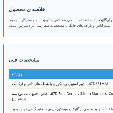
خلاصه ی محصول
- یک ماده خام نساجی ضد آتش با کیفیت بالا و سازگار با محیط
ه است لباس و پارچه های خانگی. مشخصات سفارشی در دسترس است.
مشخصات فنی
جزئیات
1.67D*51MM فیبر استیپل ویسکوزی با شعله های ذاتی و ارگانیک
1.67D Fine Denier، 51mm Standard-Cotton-Type Fixed Cut Length (طول قطع ثابت نوع پنبه
استاندارد)
ولوز طبیعی ارگانیک و ویسکوز (ریون) ، منبع گیاهی تجدید پذیر