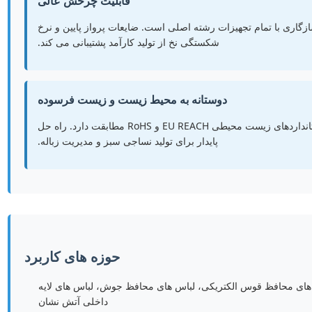
قابلیت چرخش عالی
5 نوع پنبه اطمینان از سازگاری با تمام تجهیزات رشته اصلی است. ضایعات پرواز پایین و نرخ
شکستگی نخ از تولید کارآمد پشتیبانی می کند.
دوستانه به محیط زیست و زیست فرسوده
فیبر سلولوز طبیعی کاملاً زیست فرآوری می شود که با استانداردهای زیست محیطی EU REACH و RoHS مطابقت دارد. راه حل
پایدار برای تولید نساجی سبز و مدیریت زباله.
حوزه های کاربرد
های محافظ قوس الکتریکی، لباس های محافظ جوش، لباس های لایه
داخلی آتش نشان