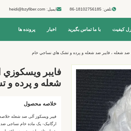
تلفن:
86-18102756185
ایمیل:
heidi@bzyfiber.com
رل کیفیت
با ما تماس بگیرید
اخبار
پرونده ها
 ضد شعله ، فايبر ضد شعله و پرده و تشک هاي نساجي خام
فايبر ويسکوزي ا
شعله و پرده و 
خلاصه محصول
ارگانیک- یک ماده خام نساجی ضد 