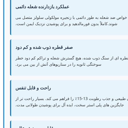
عملکرد بازدارنده شعله دائمی
 خواص ضد شعله به طور دائمی با زنجیره مولکولی سلولز متصل می
شوند.کاملاً بدون فورمالدهید و برای پوشیدن نزدیک ایمن است.
صفر قطره ذوب شده و کم دود
ره ای از سنگ ذوب شده، هیچ گسترش شعله و تراکم کم دود خطر
سوختگی ثانویه را در سناریوهای آتش از بین می برد.
راحت و قابل تنفس
سلولوز ویسکوزی ارگانیک 100٪ حاصل از گیاه نرم بودن طبیعی و جذب رطوبت 13-15٪ را فراهم می کند. بسیار راحت تر از
جایگزین های پلی استر سخت، ایده آل برای پوشیدن طولانی مدت.