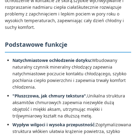
ochłodzenie w kontakcie ze skórą.szybkie wychwytywanie i
rozpraszanie nadmiaru ciepła ciałaSkutecznie rozwiązuje
problemy z zapchnięciem i lepkim pociem w pory roku o
wysokich temperaturach, zapewniając cały dzień chłodny i
suchy komfort.
Podstawowe funkcje
Natychmiastowe ochłodzenie dotyku:
Wbudowany
naturalny czynnik mineralny chłodzący zapewnia
natychmiastowe poczucie kontaktu chłodzącego, szybko
pochłania ciepło powierzchni i zapewnia trwały komfort
chłodzenia.
"Płuszczowa, jak chmury tekstura".
Unikalna struktura
aksamitów chmurowych zapewnia niezwykle dużą
objętość i miękki aksam, utrzymując miękki i
trójwymiarowy kształt na dłuższą metę.
Wypływ wilgoci i wysoka przepustność:
Zoptymalizowana
struktura włókien ułatwia krążenie powietrza, szybko