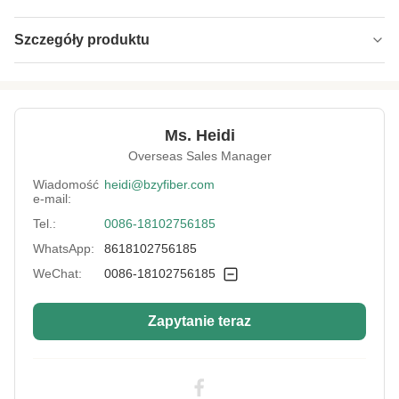
Szczegóły produktu
Name:
Chłodne aksamitne włókno Cloud
Specification:
1,5D*64mm
Ms. Heidi
Native/Regenerative:
Rodzinny
Overseas Sales Manager
Color:
Biały
Wiadomość
heidi@bzyfiber.com
e-mail:
More Sizes:
Możliwość dostosowania
Tel.:
0086-18102756185
WhatsApp:
8618102756185
WeChat:
0086-18102756185
Zapytanie teraz