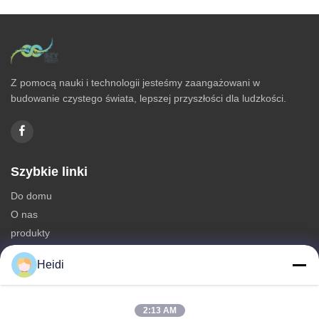
Z pomocą nauki i technologii jesteśmy zaangażowani w
budowanie czystego świata, lepszej przyszłości dla ludzkości.
Szybkie linki
Do domu
O nas
produkty
Skontaktuj się z nami
Heidi
Kategorie
Włókno poliestrowe
2:13 AM