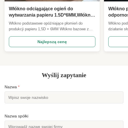
Włókno odciągające ogień do
Włókno p
wytwarzania papieru 1.5D*6MM,Włókno
odpornoś
podłoża papieru filtrującego
1,4D*38M
Włókno podstawowe opóźniające płomień do
Włókno pod
ognioodporne
osłoną U
produkcji papieru 1,5D × 6MM Włókno bazowe z
działanie s
tkanin p
papieru filtrującego ognioodpornego Używane w
z osłoną UV
separatorach baterii i produkcji papieru specjalnego
plażowych 
Najlepszą cenę
Specyfikacje:1.5D×6MM (wykonalne) Przegląd
poliestrow
produktu Nasze 1,5D × 6MM wrodzone oporowe
na promien
ultra krótkie włókna ł...
można dost
Wyślij zapytanie
Nazwa
*
Nazwa spółki