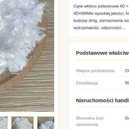
Cięte włókno poliestrowe 4D ×
4D×6MMto wysokiej jakości, kr
budowy dróg, wzmacniania asfalt
wytrzymałości, odporności ...
Podstawowe właściw
Miejsce pochodzenia:
C
Certyfikacja:
9
Nieruchomości hand
Minimalna ilość
Od
zamówienia: