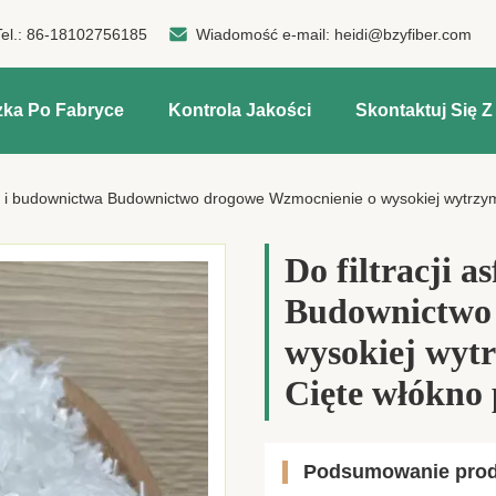
Tel.:
86-18102756185
Wiadomość e-mail:
heidi@bzyfiber.com
zka Po Fabryce
Kontrola Jakości
Skontaktuj Się 
altu i budownictwa Budownictwo drogowe Wzmocnienie o wysokiej wytrz
Do filtracji a
Budownictwo
wysokiej wyt
Cięte włókno 
Podsumowanie pro