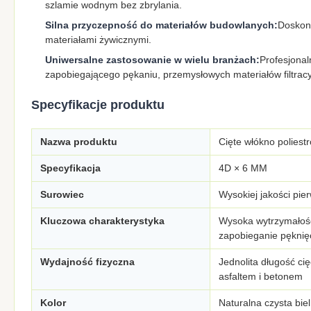
szlamie wodnym bez zbrylania.
Silna przyczepność do materiałów budowlanych:
Doskona
materiałami żywicznymi.
Uniwersalne zastosowanie w wielu branżach:
Profesjona
zapobiegającego pękaniu, przemysłowych materiałów filtracy
Specyfikacje produktu
Nazwa produktu
Cięte włókno poliestr
Specyfikacja
4D × 6 MM
Surowiec
Wysokiej jakości pie
Kluczowa charakterystyka
Wysoka wytrzymałość 
zapobieganie pęknięc
Wydajność fizyczna
Jednolita długość ci
asfaltem i betonem
Kolor
Naturalna czysta bie