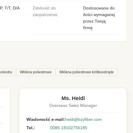
P, T/T, D/A
Zdolność do
Dostosowane do
zaopatrzenia:
ilości wymaganej
przez Twoją
firmę
liestru
Włókna poliestrowe
Włókna poliestrowe krótkoodcięte
Ms. Heidi
Overseas Sales Manager
Wiadomość e-mail:
heidi@bzyfiber.com
Tel.:
0086-18102756185