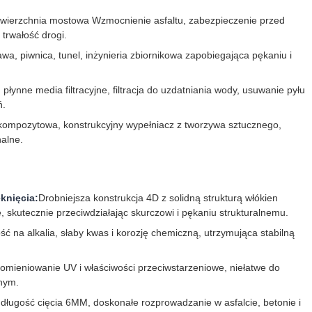
awierzchnia mostowa Wzmocnienie asfaltu, zabezpieczenie przed
trwałość drogi.
a, piwnica, tunel, inżynieria zbiornikowa zapobiegająca pękaniu i
a, płynne media filtracyjne, filtracja do uzdatniania wody, usuwanie pyłu
ń.
ompozytowa, konstrukcyjny wypełniacz z tworzywa sztucznego,
nalne.
knięcia:
Drobniejsza konstrukcja 4D z solidną strukturą włókien
 skutecznie przeciwdziałając skurczowi i pękaniu strukturalnemu.
ć na alkalia, słaby kwas i korozję chemiczną, utrzymująca stabilną
mieniowanie UV i właściwości przeciwstarzeniowe, niełatwe do
znym.
 długość cięcia 6MM, doskonałe rozprowadzanie w asfalcie, betonie i