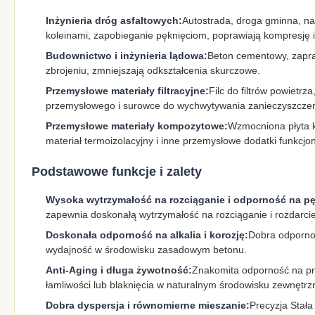
Inżynieria dróg asfaltowych:
Autostrada, droga gminna, n
koleinami, zapobieganie pęknięciom, poprawiają kompresję i 
Budownictwo i inżynieria lądowa:
Beton cementowy, zapraw
zbrojeniu, zmniejszają odkształcenia skurczowe.
Przemysłowe materiały filtracyjne:
Filc do filtrów powietrz
przemysłowego i surowce do wychwytywania zanieczyszcze
Przemysłowe materiały kompozytowe:
Wzmocniona płyta k
materiał termoizolacyjny i inne przemysłowe dodatki funkcjo
Podstawowe funkcje i zalety
Wysoka wytrzymałość na rozciąganie i odporność na pę
zapewnia doskonałą wytrzymałość na rozciąganie i rozdarcie,
Doskonała odporność na alkalia i korozję:
Dobra odpornoś
wydajność w środowisku zasadowym betonu.
Anti-Aging i długa żywotność:
Znakomita odporność na pro
łamliwości lub blaknięcia w naturalnym środowisku zewnętr
Dobra dyspersja i równomierne mieszanie:
Precyzja Stała