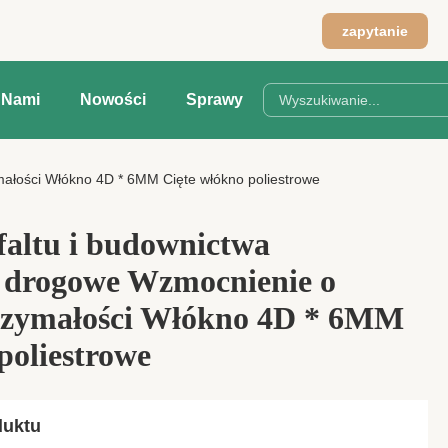
zapytanie
Z Nami
Nowości
Sprawy
ymałości Włókno 4D * 6MM Cięte włókno poliestrowe
sfaltu i budownictwa
 drogowe Wzmocnienie o
rzymałości Włókno 4D * 6MM
poliestrowe
duktu