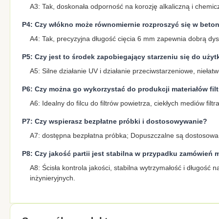
A3: Tak, doskonała odporność na korozję alkaliczną i chemi
P4: Czy włókno może równomiernie rozproszyć się w beto
A4: Tak, precyzyjna długość cięcia 6 mm zapewnia dobrą dys
P5: Czy jest to środek zapobiegający starzeniu się do uży
A5: Silne działanie UV i działanie przeciwstarzeniowe, nieła
P6: Czy można go wykorzystać do produkcji materiałów fil
A6: Idealny do filcu do filtrów powietrza, ciekłych mediów filt
P7: Czy wspierasz bezpłatne próbki i dostosowywanie?
A7: dostępna bezpłatna próbka; Dopuszczalne są dostosowane
P8: Czy jakość partii jest stabilna w przypadku zamówie
A8: Ścisła kontrola jakości, stabilna wytrzymałość i długość
inżynieryjnych.