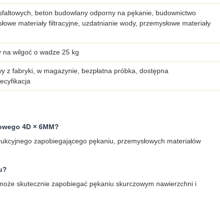
faltowych, beton budowlany odporny na pękanie, budownictwo
słowe materiały filtracyjne, uzdatnianie wody, przemysłowe materiały
 na wilgoć o wadze 25 kg
y z fabryki, w magazynie, bezpłatna próbka, dostępna
ecyfikacja
trowego 4D × 6MM?
trukcyjnego zapobiegającego pękaniu, przemysłowych materiałów
u?
 może skutecznie zapobiegać pękaniu skurczowym nawierzchni i