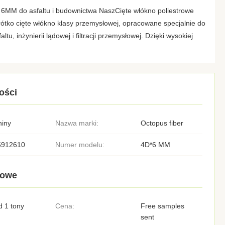
 6MM do asfaltu i budownictwa NaszCięte włókno poliestrowe
ótko cięte włókno klasy przemysłowej, opracowane specjalnie do
u, inżynierii lądowej i filtracji przemysłowej. Dzięki wysokiej
ości
hiny
Nazwa marki:
Octopus fiber
5912610
Numer modelu:
4D*6 MM
lowe
 1 tony
Cena:
Free samples
sent