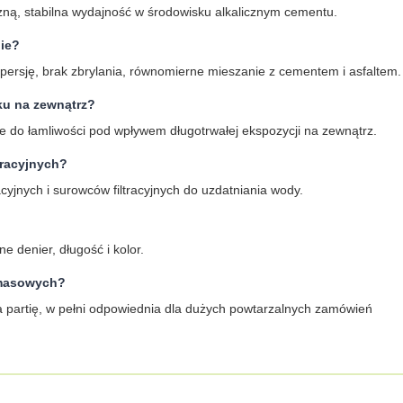
czną, stabilna wydajność w środowisku alkalicznym cementu.
nie?
persję, brak zbrylania, równomierne mieszanie z cementem i asfaltem.
tku na zewnątrz?
twe do łamliwości pod wpływem długotrwałej ekspozycji na zewnątrz.
tracyjnych?
racyjnych i surowców filtracyjnych do uzdatniania wody.
 denier, długość i kolor.
ń masowych?
 na partię, w pełni odpowiednia dla dużych powtarzalnych zamówień