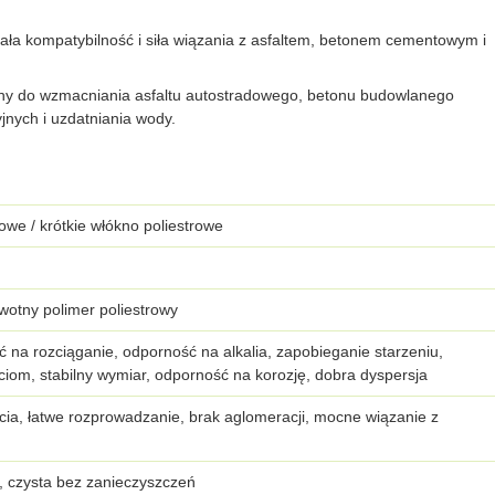
ła kompatybilność i siła wiązania z asfaltem, betonem cementowym i
lny do wzmacniania asfaltu autostradowego, betonu budowlanego
jnych i uzdatniania wody.
owe / krótkie włókno poliestrowe
rwotny polimer poliestrowy
na rozciąganie, odporność na alkalia, zapobieganie starzeniu,
iom, stabilny wymiar, odporność na korozję, dobra dyspersja
ęcia, łatwe rozprowadzanie, brak aglomeracji, mocne wiązanie z
l, czysta bez zanieczyszczeń