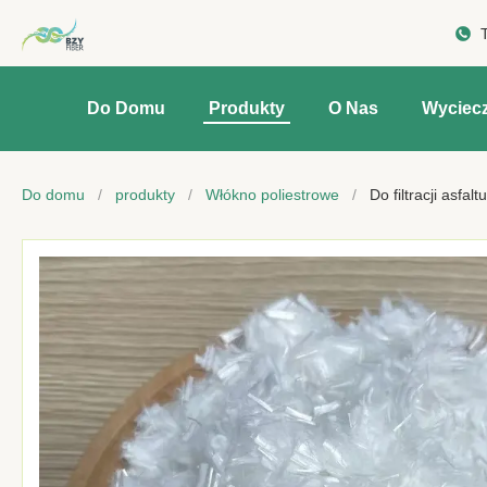
Do Domu
Produkty
O Nas
Wyciec
Do domu
/
produkty
/
Włókno poliestrowe
/
Do filtracji asf