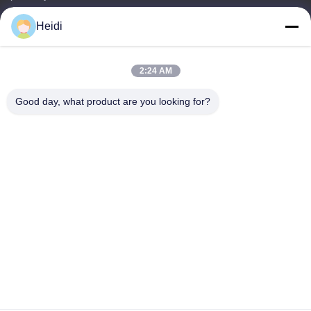
Skontaktuj się z nami
Heidi
Kategorie
Włókno poliestrowe
2:24 AM
Ognioodporne włókno poliestrowe
Good day, what product are you looking for?
Włókna poliestrowe o niskim stopniu topnienia
Włókna sztapowe poliestrowe połączone w otworze
Włókno podstawowe wiskosowe i opóźniające płomień włókno
poliestrowe wiskosowe
Skontaktuj się z nami
Tel.: 86-18102756185
Wiadomość elektroniczna:
heidi@bzyfiber.com
Dodaj Pokój 1510-1511, Wieża Północna, Centrum Handlu i
Handlu Xijiao, nr 165 Qiaozhong Middle Road, dzielnica
Liwan, miasto Guangzhou, prowincja Guangdong, Chiny.