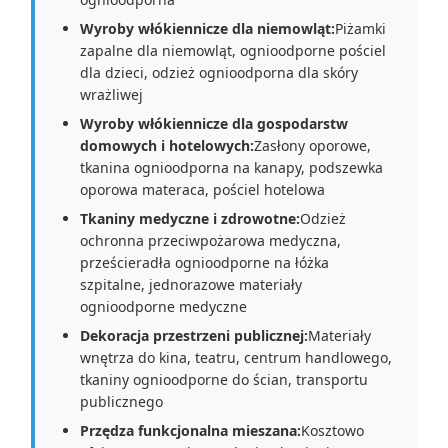
Wyroby włókiennicze dla niemowląt:
Piżamki
zapalne dla niemowląt, ognioodporne pościel
dla dzieci, odzież ognioodporna dla skóry
wrażliwej
Wyroby włókiennicze dla gospodarstw
domowych i hotelowych:
Zasłony oporowe,
tkanina ognioodporna na kanapy, podszewka
oporowa materaca, pościel hotelowa
Tkaniny medyczne i zdrowotne:
Odzież
ochronna przeciwpożarowa medyczna,
prześcieradła ognioodporne na łóżka
szpitalne, jednorazowe materiały
ognioodporne medyczne
Dekoracja przestrzeni publicznej:
Materiały
wnętrza do kina, teatru, centrum handlowego,
tkaniny ognioodporne do ścian, transportu
publicznego
Przędza funkcjonalna mieszana:
Kosztowo