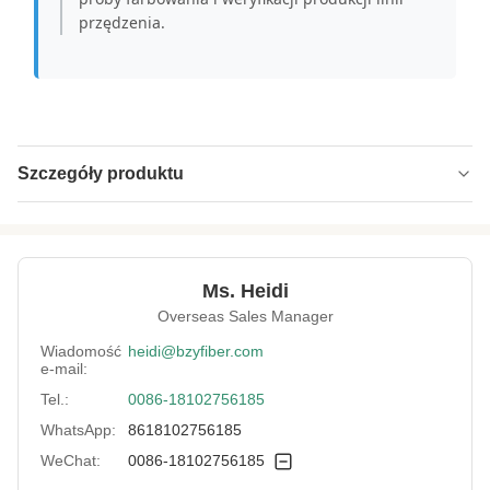
przędzenia.
Szczegóły produktu
Name:
Organiczne, trudnopalne włókno wiskozowe
Specification:
1,67 gł.*51 mm
Ms. Heidi
Native/Regenerative:
Rodzinny
Overseas Sales Manager
Color:
Biały
Wiadomość
heidi@bzyfiber.com
e-mail:
More Sizes:
Możliwość dostosowania
Tel.:
0086-18102756185
Siliconized/Non-
niesilifikowany
WhatsApp:
8618102756185
Silicified:
WeChat:
0086-18102756185