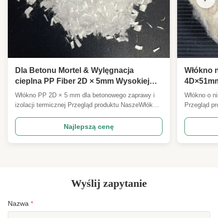
Dla Betonu Mortel & Wylęgnacja
Włókno n
cieplna PP Fiber 2D × 5mm Wysokiej
4D×51mm
jakości specyfikacje mogą być
dostosow
Włókno PP 2D × 5 mm dla betonowego zaprawy i
Włókno o ni
dostosowane
surowcó
izolacji termicznej Przegląd produktu NaszeWłókna
Przegląd pr
PP 2D × 5 mmjest wykonany z wysokiej jakości
niskim stop
żywicy polipropylenowej przez precyzyjne cięcie i
wysokiej wy
Najlepszą cenę
obróbkę powierzchni, zapewniając wyjątkową
materiał pr
wydajność dla zastosowań budowlanych,
przemysłow
przemysłowych i kompozytowych...
materiałów 
Wyślij zapytanie
Nazwa
*