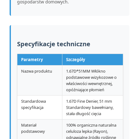
gospodarstw domowych.
Specyfikacje techniczne
Parametry
Szczegóły
Nazwa produktu
1.67D*51MM Włókno
podstawowe wizykozowe o
właściwości wewnętrznej,
opóźniające płomień
Standardowa
1.67D Fine Denier, 51 mm
specyfikacja
Standardowy bawełniany,
stała długość cięcia
Materiał
100% organiczna naturalna
podstawowy
celuloza lepka (Rayon),
odnawialne źródło roślinne