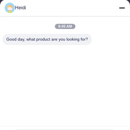
Heidi
Categoria
Fibra de grampo de poliéster
8:45 AM
Fibras de poliéster resistentes ao fogo
Fibra de poliéster de baixa fusão
Good day, what product are you looking for?
Fibra de grampo de poliéster conjugada oca
Fibra de grapa de viscose e resistente à chama Fibra de poliéster
de viscose
Contacte-nos
Telefone: 86-18102756185
E-mail:
heidi@bzyfiber.com
Adicionar Sala 1510-1511, Torre Norte, Centro Comercial e
Comercial Xijiao, No. 165 Qiaozhong Middle Road, distrito de
Liwan, cidade de Guangzhou, província de Guangdong,
China.
Copyright © 2024-2026 Guangzhou Octopus Fiber Co.,Ltd.. Todos os direitos