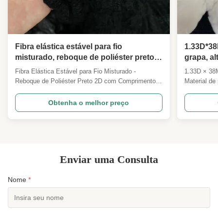
Fibra elástica estável para fio
1.33D*38
misturado, reboque de poliéster preto
grapa, al
2D com comprimento indefinido
prima pa
Fibra Elástica Estável para Fio Misturado -
1.33D × 38
Reboque de Poliéster Preto 2D com Comprimento
Material de 
Indefinido Visão geral do produto Reboque de
especialmen
Poliéster Preto - 2D com Comprimento Indefinido
máscaras fa
Obtenha o melhor preço
As especificações podem ser personalizadas
produto A n
Descrição do produto Nossa fibra de reboque
de 1,33D×38
contínua preta 2D é um ...
profissional.
Enviar uma Consulta
Nome
*