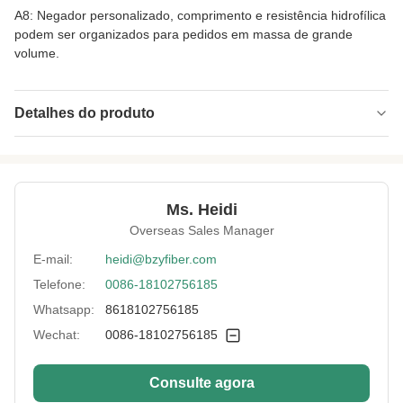
A8: Negador personalizado, comprimento e resistência hidrofílica
podem ser organizados para pedidos em massa de grande
volume.
Detalhes do produto
Name:
Fibra de poliéster de secagem rápida e
absorção de umidade
Specification:
1.5D*38MM
Ms. Heidi
Overseas Sales Manager
Native/Regenerative:
Nativo
E-mail:
heidi@bzyfiber.com
Color:
branco
Telefone:
0086-18102756185
More Sizes:
Personalizável
Whatsapp:
8618102756185
Siliconized/Non-
não silicificado
Wechat:
0086-18102756185
Silicified:
Consulte agora