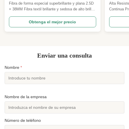
textil brillante sedosa para ropa vestido
humedad 
Fibra de forma especial superbrillante y plana 2.5D
Alta Resiste
y vestido de noche materia prima
renovabl
× 38MM Fibra textil brillante y sedosa de alto brillo
Continua Pr
para ropa de vestir y vestido de noche Materia
Descripción
prima Resumen del producto Nuestros 2.5D ×
de Poliéste
Obtenga el mejor precio
38MM de perfil plano súper brillante fibra grapada
utilizado en
de poliéster es una materia prima textil funcional de
excelente r
...
tipo de ...
Enviar una consulta
Nombre
*
Nombre de la empresa
Número de teléfono