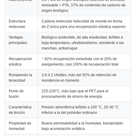
renovable + PTA, 37% de contenido de carbono de
origen biológico
Estructura
Cadena molecular helicoidal de resorte en forma
molecular
de Z única para una recuperación elástica superior
Ventajas
Biológico sostenible, de alta elasticidad, teñible a
principales
baja temperatura, ultrablandísimo, resistente a las
manchas, antiarrugas
Recuperación
~ 82% recuperación inmediata con el 20% de
elástica
alargamiento, casi 100% de recuperación total
Rompiendo la
3.8-4.2 cN/dtex, más del 92% de retención de
tenacidad
resistencia en húmedo
Punto de
225-228°C, más bajo que el PET para el
fusión
procesamiento de ahorro de energía
Característica
Presión atmosférica teñible a 100 °C, 20-30 °C
de tinción
inferior a la del poliéster ordinario
Propiedad de
Buena permeabilidad a la humedad, transpirable,
humedad
baja acumulación estática