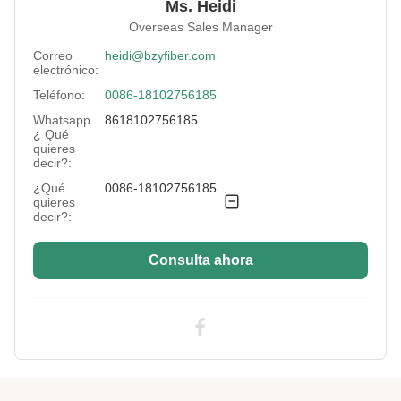
Ms. Heidi
Native/Regenerative:
Nativo
Overseas Sales Manager
Color:
Blanco
Correo
heidi@bzyfiber.com
electrónico:
More Sizes:
Personalizable
Teléfono:
0086-18102756185
Siliconized/Non-
no silicificado
Whatsapp.
8618102756185
Silicified:
¿ Qué
quieres
decir?:
¿Qué
0086-18102756185
quieres
decir?:
Consulta ahora