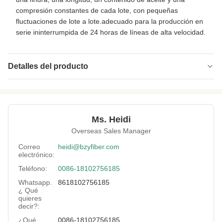
compresión constantes de cada lote, con pequeñas
fluctuaciones de lote a lote.adecuado para la producción en
serie ininterrumpida de 24 horas de líneas de alta velocidad.
Detalles del producto
Name:
fibra spunlace
Specification:
1,56D*38mm
Ms. Heidi
Native/Regenerative:
Regeneración
Overseas Sales Manager
Color:
Blanco
Correo
heidi@bzyfiber.com
electrónico:
More Sizes:
Personalizable
Teléfono:
0086-18102756185
Siliconized/Non-
no silicificado
Whatsapp.
8618102756185
Silicified:
¿ Qué
quieres
decir?:
¿Qué
0086-18102756185