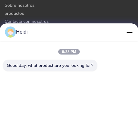
Sobre nosotros
productos
Contacta con nosotros
Heidi
Categorías
Fibra de grapa de poliéster
6:28 PM
Fibra de grapa de poliéster resistente al fuego
Fibra de poliéster de baja fusión
Good day, what product are you looking for?
Fibra de grapa de poliéster conjugada hueco
Fibra de grapa de viscosa y fibra de poliéster de viscosa
resistente a la llama
Contacta con nosotros
Teléfono: 86-18102756185
El correo electrónico:
heidi@bzyfiber.com
Añadir Habitación 1510-1511, Torre Norte, Centro Comercial
y Comercial Xijiao, No. 165 de Qiaozhong Middle Road,
distrito de Liwan, ciudad de Guangzhou, provincia de