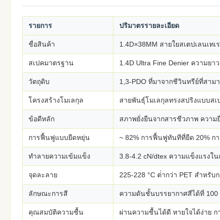
รายการ
ปริมาตรรายละเอียด
ชื่อสินค้า
1.4D×38MM สายใยสเตปเลนเทเรฟธ
สเปคมาตรฐาน
1.4D Ultra Fine Denier ความยา
วัตถุดิบ
1,3-PDO ที่มาจากชีวินทรีย์ที่สาม
โครงสร้างโมเลกุล
สายพันธุ์โมเลกุลทรงสปริงแบบสเปอร์
ข้อดีหลัก
สภาพยั่งยืนจากสารชีวภาพ ความยืดห
การฟื้นฟูแบบยืดหยุ่น
~ 82% การฟื้นฟูทันทีที่ยืด 20% ก
ทําลายความเข้มแข็ง
3.8-4.2 cN/dtex ความแข็งแรงในก
จุดละลาย
225-228 °C ต่ํากว่า PET สําหรั
ลักษณะการสี
ความดันชั้นบรรยากาศสีได้ที่ 100
คุณสมบัติความชื้น
ผ่านความชื้นได้ดี หายใจได้ง่าย 