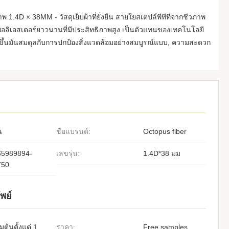
พ 1.4D × 38MM - วัสดุเย็บผ้าที่ยั่งยืน สายใยสเตปล์พีทีทีจากชีวภาพ
อลิเอสเตอร์ยาวนานที่มีประสิทธิภาพสูง เป็นตัวแทนของเทคโนโลยี
ปรุงขึ้นมันสมดุลกับการปกป้องสิ่งแวดล้อมอย่างสมบูรณ์แบบ, ความสะดวก
น
ชื่อแบรนด์:
Octopus fiber
65989894-
เลขรุ่น:
1.4D*38 มม
750
พย์
ิ่มต้นตั้งแต่ 1
ราคา:
Free samples