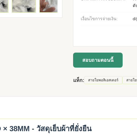
ตั
เงื่อนไขการจ่ายเงิน:
d/
สอบถามตอนนี้
แท็ก:
สายใยพอลิเอสเตอร์
สายใยพ
38MM - วัสดุเย็บผ้าที่ยั่งยืน