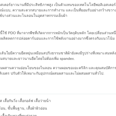
อสเตอร์ยาวนานที่มีประสิทธิภาพสูง เป็นตัวแทนของเทคโนโลยีพอลิเอสเตอร์
งสมบูรณ์แบบ, ความสะดวกสบายและการทํางาน และเป็นที่ยอมรับอย่างกว้างขวา
ันเด็กซ์บางส่วนและไนลอนในอุตสาหกรรมเย็บผ้า
ี้ใช้ PDO ที่มาจากพืชที่เกิดจากการหมักเป็นวัตถุดิบหลัก โดยเปลี่ยนส่วนหนึ
ารผลิตลดการปล่อยคาร์บอนและการใช้พลังงานอย่างมากซึ่งตรงกับแนวโน้ม
ส้นใยมีความยืดหยุ่นเหมือนสปริงธรรมชาติผ้ายังคงมีรูปร่างที่เหมาะสมหลัง
ามสบายและยาวนานยืดโดยไม่ต้องเพิ่ม spandex.
ไหม ผสมผสานความอ่อนโยนของไนลอน ความผอมของอะคริลิก และคุณสมบัติกา
ลิเมตร ปรับตัวให้เหมาะกับอุปกรณ์ผสมผสานและไม่ผสมผสานทั่วไป.
เสื้อกันวิ่ง เสื้อกอล์ฟ เสื้อว่ายน้ํา
อน, ชั้นพื้นฐาน, เสื้อผ้าผิวอ่อน
ุด เสื้อเดินทางที่ทนต่อรอย