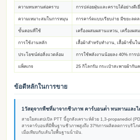
ความทนทานต่อคราบ
การปล่อยฝุ่นและคราบได้อย่างดีเย
ความเหมาะสมในการหมุน
การคาร์ดแบบเรียบง่าย มีขยะลด
ขั้นตอนที่ใช้
เครื่องผสมผสานแหวน, เครื่องผส
การใช้งานหลัก
เสื้อผ้าสําหรับทํางาน, เสื้อผ้าชั้น
ประโยชน์ต่อสิ่งแวดล้อม
การใช้พลังงานน้อยลง 40% การปล่
แพ็คเกจ
25 กิโลกรัม กระเป๋าสะพายผ้ากันคว
ข้อดีหลักในการขาย
1วัสดุจากพืชที่มาจากชีวภาพ คาร์บอนต่ํา ทนทานและได
สายใยสแตปเปิล PTT นี้ถูกสังเคราะห์ด้วย 1,3-propanediol (PDO
สารคาร์บอนที่มีพื้นฐานชีวภาพสูงถึง 37%การผลิตลดการบร
เมื่อเทียบกับเส้นใยพื้นฐานน้ํามัน.