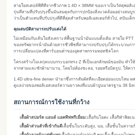
สายใยสเตปล์พีทีทีจากชีวภาพ 1.4D × 38MM ของเราเป็นวัสดุพอลิเ
รุ่นที่สามที่ปรับปรุงขึ้นมันสมดุลกับการปกป้องสิ่งแวดล้อมอย่า
ว่าเป็นตัวแทนที่ปรับปรุงที่ดีที่สุดสําหรับพอลิเอสเตอร์ทั่วไป, สป
คุณสมบัติสามารถปรับแต่งได้
ไม่เหมือนกับเส้นใยสังเคราะห์พื้นฐานน้ํามันแบบดั้งเดิม สายใย PTT น
ของทรัพยากรน้ํามันด้วยสารชีวพืชที่สามารถปรับปรุงได้กระบวนก
การเปลี่ยนแปลงที่คาร์บอนต่ําของอุตสาหกรรมทอทชิลโลก
โครงสร้างโมเลกุลแบบกระบอกทรง Z ที่เป็นเอกลักษณ์ของมัน ทําให้เ
จากสวมและซักผ้ามานาน, โดยไม่ต้องชะลอ, รอยหรือบิดรูป, ให้คว
1.4D ultra-fine denier นํามาซึ่งการสัมผัสที่ละเอียดอ่อนแบบ
ดูแลง่ายของพอลิเอสเตอร์ความยาวคงที่แบบผ้าปูนมาตรฐาน 38 มิล
สถานการณ์การใช้งานที่กว้าง
เสื้อผ้าสปอร์ต แอนด์ แอคทีฟพรีเมี่ยม:
เสื้อกันโยคะ เสื้อกีฬาฟิตเนส 
เสื้อผ้าส่วนตัวที่เข้ากันดี
เสื้อชั้นในระดับสูง, นม, เสื้อชั้นในความร้
เสื้อผ้าลายผ้าแฟชั่นหรู
เสื้อกันสวมผ้าปูรุ่นดี ชุดเสื้อเสื้อแบบไม่ช