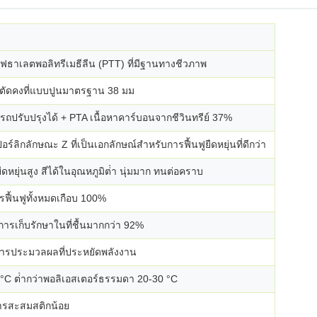
าเลตพอลิทรีเมธีลีน (PTT) ที่มีฐานทางชีวภาพ
วตัดคงที่แบบปูนมาตรฐาน 38 มม
ารถปรับปรุงได้ + PTA เนื้อหาคาร์บอนจากชีวินทรีย์ 37%
ลิกลักษณะ Z ที่เป็นเอกลักษณ์สําหรับการฟื้นฟูยืดหยุ่นที่ดีกว่า
ยุ่นสูง สีได้ในอุณหภูมิต่ํา นุ่มมาก ทนต่อคราบ
ารฟื้นฟูทั้งหมดเกือบ 100%
ารเก็บรักษาในที่ชื้นมากกว่า 92%
บการประมวลผลที่ประหยัดพลังงาน
 °C ต่ํากว่าพอลิเอสเตอร์ธรรมดา 20-30 °C
การสะสมสติกน้อย