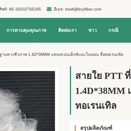
ัพท์:
86-18102756185
อีเมล:
heidi@bzyfiber.com
การควบคุมคุณภาพ
ติดต่อเรา
ข่าว
กรณี
ื้นฐานทางชีวภาพ 1.4D*38MM แทนสเปนเด็กซ์และไนลอน สื่อทอเรนเทิล
สายใย PTT ที
1.4D*38MM แ
ทอเรนเทิล
สรุปผลิตภัณฑ์