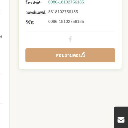
0086-18102756185
โทรศัพท์:
ง
8618102756185
วอทส์แอพพ์:
0086-18102756185
วีชัต:
่ง
สอบถามตอนนี้
ร