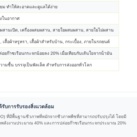
ี่ยม ทําให้สะอาดและดูแลได้ง่าย
ลงในอากาศ
มผสานเปิด, เครื่องผสมผสาน, สายใยผสมผสาน, สายใยไม่ผสาน
ใน, เสื้อผ้าหรูหรา, เสื้อผ้าสําหรับบ้าน, กระเบื้อง, ภายในรถยนต์
อยก๊าซเรือนกระจกน้อยลง 20% เมื่อเทียบกับเส้นใยจากน้ํามัน
ามชื้น บรรจุเป็นพัลเล็ต สําหรับการส่งออกทั่วโลก
้รับการรับรองสิ่งแวดล้อม
) ที่มีพื้นฐานชีวภาพที่หมักจากชีวภาพพืชที่สามารถปรับปรุงได้ โดยมี
ิโภคพลังงานประมาณ 40% และการปล่อยก๊าซเรือนกระจกประมาณ 20%