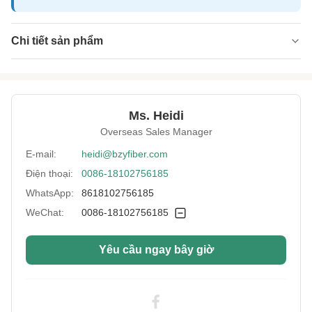
Chi tiết sản phẩm
Name:
Sợi Staple Polyester khô nhanh chống ẩm
Specification:
1,4D * 38MM
Ms. Heidi
Native/Regenerative:
Tự nhiên
Overseas Sales Manager
Native/Regenerative:
Tự nhiên
E-mail:
heidi@bzyfiber.com
Điện thoại:
0086-18102756185
Color:
trắng
WhatsApp:
8618102756185
More Sizes:
Có thể tùy chỉnh
WeChat:
0086-18102756185
Siliconized/Non-
không bị silic hóa
Silicified:
Yêu cầu ngay bây giờ