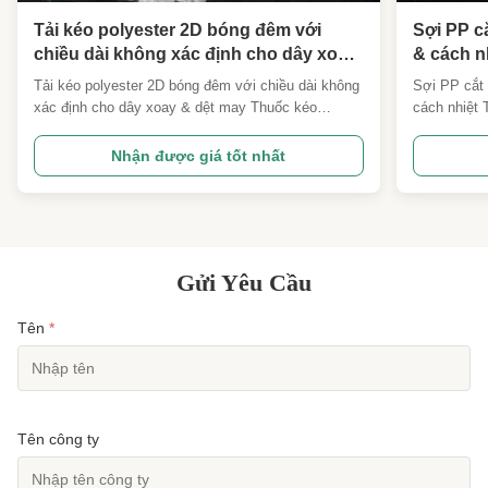
Tải kéo polyester 2D bóng đêm với
Sợi PP c
chiều dài không xác định cho dây xoay
& cách n
& dệt may
lượng ca
Tải kéo polyester 2D bóng đêm với chiều dài không
Sợi PP cắt
xác định cho dây xoay & dệt may Thuốc kéo
cách nhiệt
polyester bóng đêm 2D với chiều dài không xác
2D x 5mm c
định Our 2D glow-in-dark photoluminescent tow
polypropyle
Nhận được giá tốt nhất
staple fiber is a high-performance functional
qua quá trì
polyester fiber manufactured via advanced melt-
lại hiệu su
spinning technology ...
dựng, công 
Gửi Yêu Cầu
Tên
*
Tên công ty