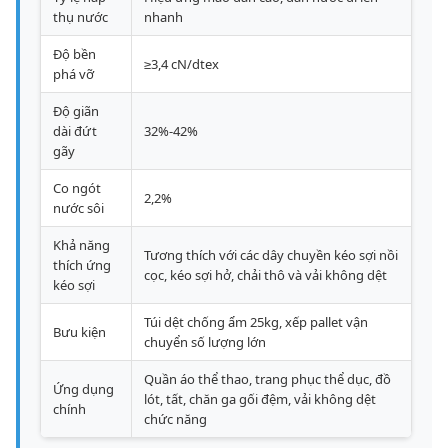
thụ nước
nhanh
Độ bền
≥3,4 cN/dtex
phá vỡ
Độ giãn
dài đứt
32%-42%
gãy
Co ngót
2,2%
nước sôi
Khả năng
Tương thích với các dây chuyền kéo sợi nồi
thích ứng
cọc, kéo sợi hở, chải thô và vải không dệt
kéo sợi
Túi dệt chống ẩm 25kg, xếp pallet vận
Bưu kiện
chuyển số lượng lớn
Quần áo thể thao, trang phục thể dục, đồ
Ứng dụng
lót, tất, chăn ga gối đệm, vải không dệt
chính
chức năng