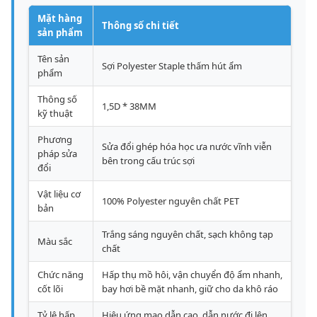
Mặt hàng
Thông số chi tiết
sản phẩm
Tên sản
Sợi Polyester Staple thấm hút ẩm
phẩm
Thông số
1,5D * 38MM
kỹ thuật
Phương
Sửa đổi ghép hóa học ưa nước vĩnh viễn
pháp sửa
bên trong cấu trúc sợi
đổi
Vật liệu cơ
100% Polyester nguyên chất PET
bản
Trắng sáng nguyên chất, sạch không tạp
Màu sắc
chất
Chức năng
Hấp thụ mồ hôi, vận chuyển độ ẩm nhanh,
cốt lõi
bay hơi bề mặt nhanh, giữ cho da khô ráo
Tỷ lệ hấp
Hiệu ứng mao dẫn cao, dẫn nước đi lên