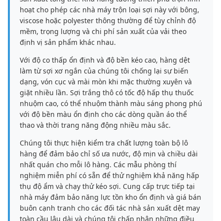
hoạt cho phép các nhà máy trộn loại sợi này với bông,
viscose hoặc polyester thông thường để tùy chỉnh độ
mềm, trọng lượng và chi phí sản xuất của vải theo
định vị sản phẩm khác nhau.
Với độ co thấp ổn định và độ bền kéo cao, hàng dệt
làm từ sợi xơ ngắn của chúng tôi chống lại sự biến
dạng, vón cục và mài mòn khi mặc thường xuyên và
giặt nhiều lần. Sợi trắng thô có tốc độ hấp thụ thuốc
nhuộm cao, có thể nhuộm thành màu sáng phong phú
với độ bền màu ổn định cho các dòng quần áo thể
thao và thời trang năng động nhiều màu sắc.
Chúng tôi thực hiện kiểm tra chất lượng toàn bộ lô
hàng để đảm bảo chỉ số ưa nước, độ mịn và chiều dài
nhất quán cho mỗi lô hàng. Các mẫu phòng thí
nghiệm miễn phí có sẵn để thử nghiệm khả năng hấp
thụ độ ẩm và chạy thử kéo sợi. Cung cấp trực tiếp tại
nhà máy đảm bảo năng lực tồn kho ổn định và giá bán
buôn cạnh tranh cho các đối tác nhà sản xuất dệt may
toàn cầu lâu dài và chúng tôi chấp nhận những điều