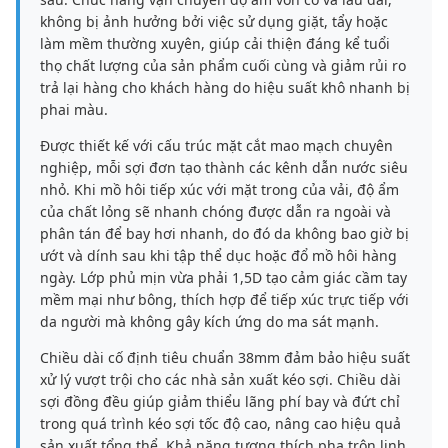
không bị ảnh hưởng bởi việc sử dụng giặt, tẩy hoặc
làm mềm thường xuyên, giúp cải thiện đáng kể tuổi
thọ chất lượng của sản phẩm cuối cùng và giảm rủi ro
trả lại hàng cho khách hàng do hiệu suất khô nhanh bị
phai màu.
Được thiết kế với cấu trúc mặt cắt mao mạch chuyên
nghiệp, mỗi sợi đơn tạo thành các kênh dẫn nước siêu
nhỏ. Khi mồ hôi tiếp xúc với mặt trong của vải, độ ẩm
của chất lỏng sẽ nhanh chóng được dẫn ra ngoài và
phân tán để bay hơi nhanh, do đó da không bao giờ bị
ướt và dính sau khi tập thể dục hoặc đổ mồ hôi hàng
ngày. Lớp phủ mịn vừa phải 1,5D tạo cảm giác cầm tay
mềm mại như bông, thích hợp để tiếp xúc trực tiếp với
da người mà không gây kích ứng do ma sát mạnh.
Chiều dài cố định tiêu chuẩn 38mm đảm bảo hiệu suất
xử lý vượt trội cho các nhà sản xuất kéo sợi. Chiều dài
sợi đồng đều giúp giảm thiểu lãng phí bay và đứt chỉ
trong quá trình kéo sợi tốc độ cao, nâng cao hiệu quả
sản xuất tổng thể. Khả năng tương thích pha trộn linh