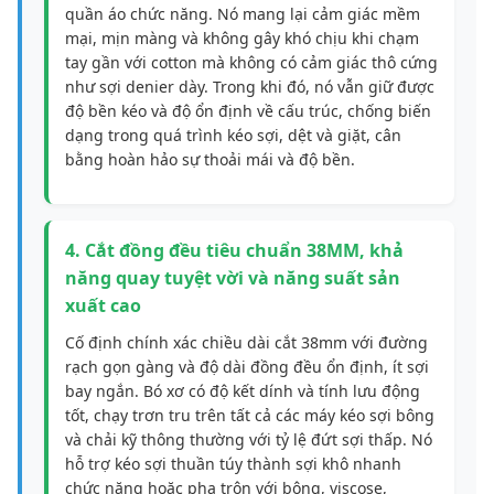
quần áo chức năng. Nó mang lại cảm giác mềm
mại, mịn màng và không gây khó chịu khi chạm
tay gần với cotton mà không có cảm giác thô cứng
như sợi denier dày. Trong khi đó, nó vẫn giữ được
độ bền kéo và độ ổn định về cấu trúc, chống biến
dạng trong quá trình kéo sợi, dệt và giặt, cân
bằng hoàn hảo sự thoải mái và độ bền.
4. Cắt đồng đều tiêu chuẩn 38MM, khả
năng quay tuyệt vời và năng suất sản
xuất cao
Cố định chính xác chiều dài cắt 38mm với đường
rạch gọn gàng và độ dài đồng đều ổn định, ít sợi
bay ngắn. Bó xơ có độ kết dính và tính lưu động
tốt, chạy trơn tru trên tất cả các máy kéo sợi bông
và chải kỹ thông thường với tỷ lệ đứt sợi thấp. Nó
hỗ trợ kéo sợi thuần túy thành sợi khô nhanh
chức năng hoặc pha trộn với bông, viscose,