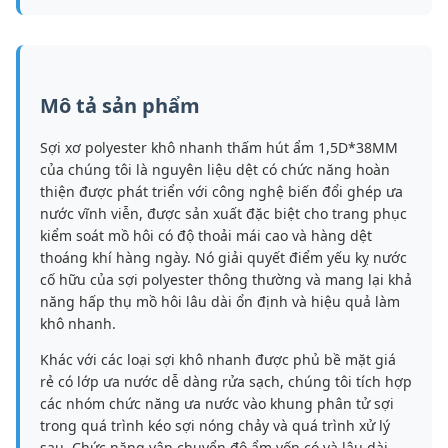
Mô tả sản phẩm
Sợi xơ polyester khô nhanh thấm hút ẩm 1,5D*38MM
của chúng tôi là nguyên liệu dệt có chức năng hoàn
thiện được phát triển với công nghệ biến đổi ghép ưa
nước vĩnh viễn, được sản xuất đặc biệt cho trang phục
kiểm soát mồ hôi có độ thoải mái cao và hàng dệt
thoáng khí hàng ngày. Nó giải quyết điểm yếu kỵ nước
cố hữu của sợi polyester thông thường và mang lại khả
năng hấp thụ mồ hôi lâu dài ổn định và hiệu quả làm
khô nhanh.
Khác với các loại sợi khô nhanh được phủ bề mặt giá
rẻ có lớp ưa nước dễ dàng rửa sạch, chúng tôi tích hợp
các nhóm chức năng ưa nước vào khung phân tử sợi
trong quá trình kéo sợi nóng chảy và quá trình xử lý
sau. Chức năng vận chuyển độ ẩm vốn có và lâu dài,