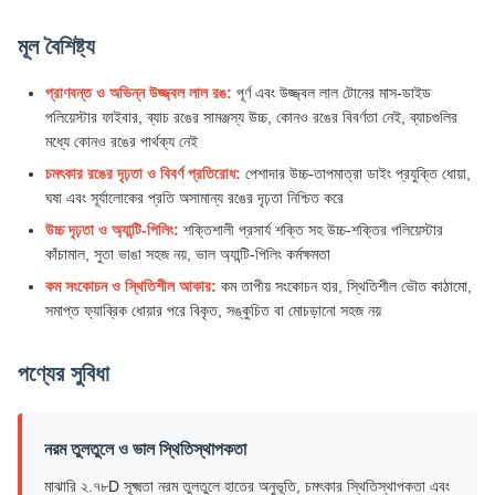
মূল বৈশিষ্ট্য
প্রাণবন্ত ও অভিন্ন উজ্জ্বল লাল রঙ:
পূর্ণ এবং উজ্জ্বল লাল টোনের মাস-ডাইড
পলিয়েস্টার ফাইবার, ব্যাচ রঙের সামঞ্জস্য উচ্চ, কোনও রঙের বিবর্ণতা নেই, ব্যাচগুলির
মধ্যে কোনও রঙের পার্থক্য নেই
চমৎকার রঙের দৃঢ়তা ও বিবর্ণ প্রতিরোধ:
পেশাদার উচ্চ-তাপমাত্রা ডাইং প্রযুক্তি ধোয়া,
ঘষা এবং সূর্যালোকের প্রতি অসামান্য রঙের দৃঢ়তা নিশ্চিত করে
উচ্চ দৃঢ়তা ও অ্যান্টি-পিলিং:
শক্তিশালী প্রসার্য শক্তি সহ উচ্চ-শক্তির পলিয়েস্টার
কাঁচামাল, সুতা ভাঙা সহজ নয়, ভাল অ্যান্টি-পিলিং কর্মক্ষমতা
কম সংকোচন ও স্থিতিশীল আকার:
কম তাপীয় সংকোচন হার, স্থিতিশীল ভৌত কাঠামো,
সমাপ্ত ফ্যাব্রিক ধোয়ার পরে বিকৃত, সঙ্কুচিত বা মোচড়ানো সহজ নয়
পণ্যের সুবিধা
নরম তুলতুলে ও ভাল স্থিতিস্থাপকতা
মাঝারি ২.৭৮D সূক্ষ্মতা নরম তুলতুলে হাতের অনুভূতি, চমৎকার স্থিতিস্থাপকতা এবং