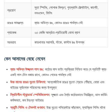
সুতা স্পিনিং, পোশাক মিশ্রণ, গৃহস্থালি টেক্সটাইল, কার্পেট,
প্রয়োগ
ননওভেন, ফিলিং
রঙের সামঞ্জস্য
ব্যাচ অভিন্ন রঙ, কোনও রঙের পার্থক্য নেই
প্যাকেজ
২৫ কেজি আর্দ্রতা-প্রতিরোধী বোনা ব্যাগ
সরবরাহ
কারখানার সরাসরি, স্টকে, কাস্টম রঙ উপলব্ধ
কেন আমাদের বেছে নেবেন
ব্যাচ অভিন্ন উজ্জ্বল লাল রঙ:
কঠোর মাস ডাইং প্রক্রিয়া নিশ্চিত করে যে প্রতিটি ব্যাচ
একই লাল টোন বজায় রাখে, কোনও শেডের পার্থক্য নেই
উচ্চ মানের রঙের দৃঢ়তা চিকিৎসা:
আন্তর্জাতিক রঙের দৃঢ়তা গ্রেডে পৌঁছায়, ধোয়া এবং
বাইরের সূর্যালোক পরিবেশের জন্য উপযুক্ত
স্থিতিশীল স্ট্যান্ডার্ড স্পেসিফিকেশন:
সূক্ষ্মতা এবং দৈর্ঘ্য কঠোরভাবে নিয়ন্ত্রিত, ভাল কার্ডিং
কর্মক্ষমতা, কম উড়ন্ত ফাইবার
অ্যান্টি-পিলিং ও টেকসই গুণমান:
উচ্চ দৃঢ়তা পলিয়েস্টার কাঁচামাল, ফ্যাব্রিক পিলিং ঘটনা