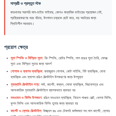
সাশ্রয়ী ও প্রস্তুত স্টক
কারখানার সরাসরি মাস-ডাইড ফাইবার, কোনও মাধ্যমিক ডাইংয়ের প্রয়োজন নেই,
প্রক্রিয়াকরণের খরচ বাঁচায়, উৎপাদন চক্রকে ছোট করে, বড় অর্ডারের জন্য
স্থিতিশীল সরবরাহ।
প্রয়োগ ক্ষেত্র
সুতা স্পিনিং ও মিশ্রিত সুতা:
রিং স্পিনিং, রোটর স্পিনিং, লাল রঙের সুতা তৈরি, মেলঞ্জ
সুতা এবং মিশ্রিত সুতার জন্য আদর্শ
পোশাক ও ফ্যাশন ফ্যাব্রিক:
ক্যাজুয়াল পোশাক, কোট লাইনিং, নিট ফ্যাব্রিক, বোনা
ফ্যাব্রিক এবং ফ্যাশন রঙিন টেক্সটাইল উপকরণের জন্য উপযুক্ত
গৃহস্থালি টেক্সটাইল পণ্য:
পর্দা, কার্পেট, কম্বল, সোফা ফ্যাব্রিক, বিছানাপত্র এবং
আলংকারিক গৃহস্থালি টেক্সটাইলে ব্যাপকভাবে ব্যবহৃত হয়
ননওভেন ও ফিলিং উপকরণ:
রঙিন ননওভেন ফ্যাব্রিক, নিডেল পাঞ্চড ফেল্ট, খেলনা ফিলিং,
কুশন ফিলিং এবং আলংকারিক ফিলিং তুলার জন্য ব্যবহৃত হয়
কার্পেট ও ফ্লোর টেক্সটাইল:
উজ্জ্বল রঙ এবং টেকসই কর্মক্ষমতা সহ লাল কার্পেট, ফ্লোর