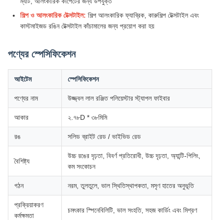
ম্যাট, আলংকারিক কার্পেটের জন্য উপযুক্ত
শিল্প ও আলংকারিক টেক্সটাইল:
শিল্প আলংকারিক ফ্যাব্রিক, কারুশিল্প টেক্সটাইল এবং
কাস্টমাইজড রঙিন টেক্সটাইল কাঁচামালের জন্য প্রয়োগ করা হয়
পণ্যের স্পেসিফিকেশন
আইটেম
স্পেসিফিকেশন
পণ্যের নাম
উজ্জ্বল লাল রঞ্জিত পলিয়েস্টার স্ট্যাপল ফাইবার
আকার
২.৭৮D * ৩৮মিমি
রঙ
সলিড ব্রাইট রেড / ভাইভিড রেড
উচ্চ রঙের দৃঢ়তা, বিবর্ণ প্রতিরোধী, উচ্চ দৃঢ়তা, অ্যান্টি-পিলিং,
বৈশিষ্ট্য
কম সংকোচন
গঠন
নরম, তুলতুলে, ভাল স্থিতিস্থাপকতা, মসৃণ হাতের অনুভূতি
প্রক্রিয়াকরণ
চমৎকার স্পিনেবিলিটি, ভাল সংহতি, সহজ কার্ডিং এবং মিশ্রণ
কর্মক্ষমতা