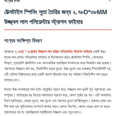
পণ্যের বর্ণনা
টেক্সটাইল স্পিনিং সুতা তৈরির জন্য ২.৭৮D*৩৮MM
উজ্জ্বল লাল পলিয়েস্টার স্ট্যাপল ফাইবার
পণ্যের সংক্ষিপ্ত বিবরণ
আমাদের
২.৭৮D * ৩৮MM উজ্জ্বল লাল রঞ্জিত পলিয়েস্টার স্ট্যাপল ফাইবার
একটি উচ্চ-
মানের মাস-ডাইড পলিয়েস্টার ফাইবার যা বিশেষভাবে রঙিন টেক্সটাইল স্পিনিং, পোশাকের
মিশ্রণ, গৃহস্থালি টেক্সটাইল এবং আলংকারিক ফ্যাব্রিক উৎপাদনের জন্য ডিজাইন করা হয়েছে।
প্রাণবন্ত উজ্জ্বল লাল রঙ, স্থিতিশীল রঙের দৃঢ়তা, উচ্চ দৃঢ়তা এবং চমৎকার স্পিনেবিলিটি সহ,
এটি সেইসব নির্মাতাদের জন্য একটি আদর্শ কাঁচামাল যারা বড় পরিমাণে স্থিতিশীল লাল রঙের
ফাইবার চান।
উন্নত উচ্চ-তাপমাত্রা মাস ডাইং প্রযুক্তি গ্রহণ করে, উজ্জ্বল লাল রঙটি পূর্ণ, প্রাণবন্ত এবং
সম্পৃক্ত। ফাইবারের রঙ ভিতরে সমানভাবে প্রবেশ করে, কেবল পৃষ্ঠের রঙ নয়। এটি অসামান্য
বিবর্ণ প্রতিরোধ, ধোয়ার দৃঢ়তা, ঘষা দৃঢ়তা এবং আলোর দৃঢ়তা বৈশিষ্ট্যযুক্ত। বারবার ধোয়া এবং
দীর্ঘ সময় ধরে সূর্যালোকের সংস্পর্শে আসার পরেও কোনও বিবর্ণতা, কোনও রঙের ছোপ বা রঙের
স্থানান্তর হয় না, ফ্যাব্রিককে স্থায়ীভাবে উজ্জ্বল এবং নতুন রাখে।