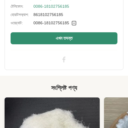
টেলিফোন:
0086-18102756185
More Sizes:
কাস্টমাইজযোগ্য
হোয়াটসঅ্যাপ:
8618102756185
ওয়েচ্যাট:
0086-18102756185
এখন তদন্ত
সংশ্লিষ্ট পণ্য