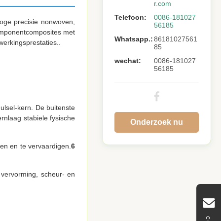
r.com
Telefoon:
0086-181027
hoge precisie nonwoven,
56185
icomponentcomposites met
Whatsapp.:
86181027561
werkingsprestaties..
85
wechat:
0086-181027
56185
ulsel-kern. De buitenste
rnlaag stabiele fysische
Onderzoek nu
en en te vervaardigen.
6
vervorming, scheur- en