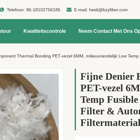
Telefoon:
86-18102756185
E-mail:
heidi@bzyfiber.com
stour
Kwaliteitscontrole
Neem Contact Met Ons O
nent Thermal Bonding PET-vezel 6MM, milieuvriendelijk Low Temp Fusible Fiber voor i
Fijne Denier
PET-vezel 6M
Temp Fusible 
Filter & Auto
Filtermateria