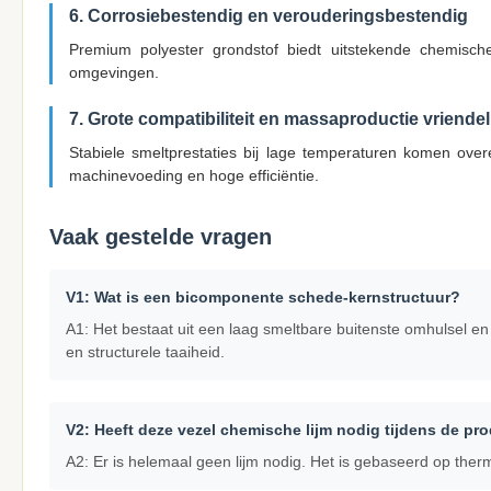
6. Corrosiebestendig en verouderingsbestendig
Premium polyester grondstof biedt uitstekende chemische s
omgevingen.
7. Grote compatibiliteit en massaproductie vriendel
Stabiele smeltprestaties bij lage temperaturen komen over
machinevoeding en hoge efficiëntie.
Vaak gestelde vragen
V1: Wat is een bicomponente schede-kernstructuur?
A1: Het bestaat uit een laag smeltbare buitenste omhulsel en
en structurele taaiheid.
V2: Heeft deze vezel chemische lijm nodig tijdens de pr
A2: Er is helemaal geen lijm nodig. Het is gebaseerd op therm