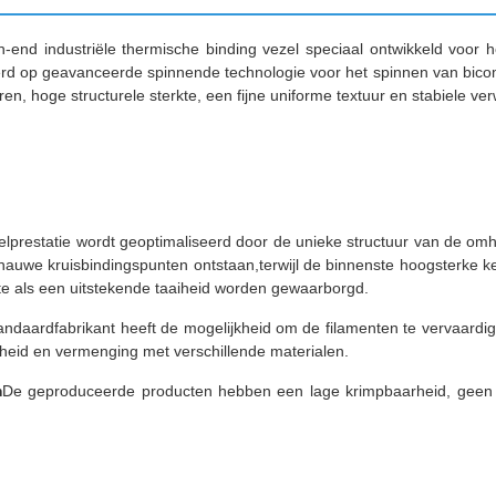
end industriële thermische binding vezel speciaal ontwikkeld voor 
baseerd op geavanceerde spinnende technologie voor het spinnen van b
n, hoge structurele sterkte, een fijne uniforme textuur en stabiele ver
lprestatie wordt geoptimaliseerd door de unieke structuur van de omh
nauwe kruisbindingspunten ontstaan,terwijl de binnenste hoogsterke ke
e als een uitstekende taaiheid worden gewaarborgd.
andaardfabrikant heeft de mogelijkheid om de filamenten te vervaardig
rheid en vermenging met verschillende materialen.
m
De geproduceerde producten hebben een lage krimpbaarheid, geen 