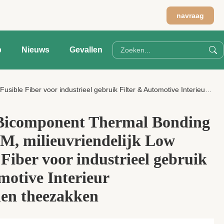
navraag
p
Nieuws
Gevallen
ndustrieel gebruik Filter & Automotive Interieur Filtermaterialen theezakken
 Bicomponent Thermal Bonding
M, milieuvriendelijk Low
Fiber voor industrieel gebruik
motive Interieur
len theezakken