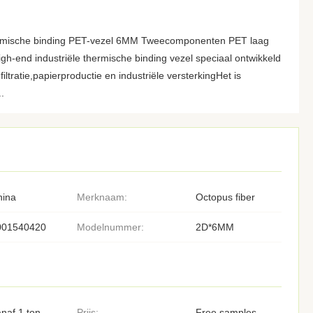
ermische binding PET-vezel 6MM Tweecomponenten PET laag
igh-end industriële thermische binding vezel speciaal ontwikkeld
ltratie,papierproductie en industriële versterkingHet is
.
hina
Merknaam:
Octopus fiber
001540420
Modelnummer:
2D*6MM
naf 1 ton
Prijs:
Free samples