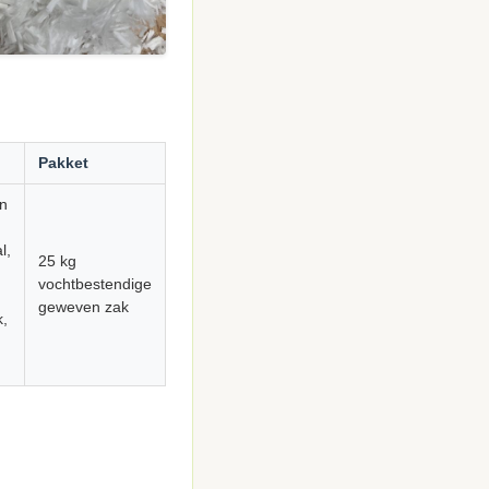
Pakket
n
l,
25 kg
vochtbestendige
geweven zak
k,