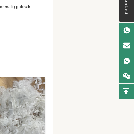
contact
eenmalig gebruik