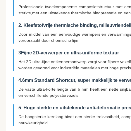
Professionele tweekomponente composietstructuur met een
sterkte,met een uitstekende thermische bindprestatie en een 
2. Kleefstofvrije thermische binding, milieuvriendeli
Door middel van een eenvoudige warmpers en verwarmingsbeh
veroorzaakt door chemische lijm.
3Fijne 2D-verwerper en ultra-uniforme textuur
Het 2D ultra-fijne ontkennersontwerp zorgt voor fijnere vez
worden gevormd voor industriële materialen met hoge precis
4.6mm Standard Shortcut, super makkelijk te verw
De vaste ultra-korte lengte van 6 mm heeft een nette snij
en verschillende polyestervezels.
5. Hoge sterkte en uitstekende anti-deformatie pres
De hoogsterke kernlaag biedt een sterke trekvastheid, com
nauwkeurigheid.