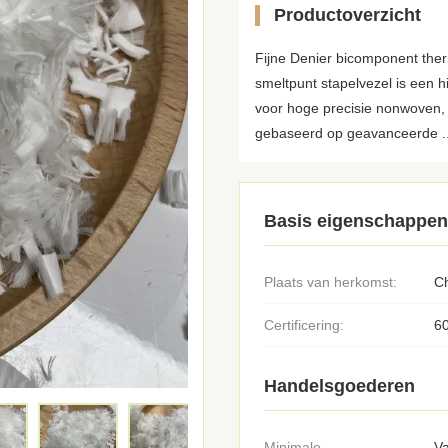
Productoverzicht
Fijne Denier bicomponent th
smeltpunt stapelvezel is een h
voor hoge precisie nonwoven, fi
gebaseerd op geavanceerde ..
Basis eigenschappen
Plaats van herkomst:
C
Certificering:
6
Handelsgoederen
Minimale
Va