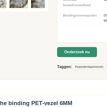
bestelhoeveelheid:
Betalingsvoorwaarden:
D/
W
Onderzoek nu
Taggen:
Polyesterstapelvezels
che binding PET-vezel 6MM