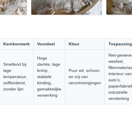
Kernkenmerk
Voordeel
Kleur
Toepassing
Niet-geweve
Hoge
weefsel,
Smeltend bij
sterkte, lage
filtermateriaa
lage
krimp,
Puur wit, schoon
interieur van
temperatuur,
stabiele
en vrij van
auto's,
zelfbindend,
binding,
verontreinigingen
papierfabrie
zonder lijm
gemakkelijke
industriële
verwerking
versterking