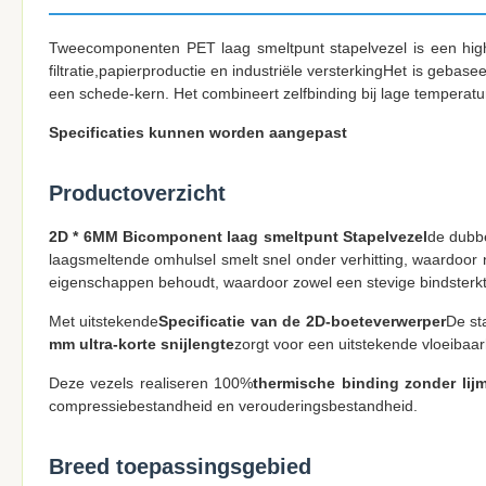
Tweecomponenten PET laag smeltpunt stapelvezel is een high-
filtratie,papierproductie en industriële versterkingHet is ge
een schede-kern. Het combineert zelfbinding bij lage temperature
Specificaties kunnen worden aangepast
Productoverzicht
2D * 6MM Bicomponent laag smeltpunt Stapelvezel
de dubbe
laagsmeltende omhulsel smelt snel onder verhitting, waardoor 
eigenschappen behoudt, waardoor zowel een stevige bindsterkt
Met uitstekende
Specificatie van de 2D-boeteverwerper
De st
mm ultra-korte snijlengte
zorgt voor een uitstekende vloeibaa
Deze vezels realiseren 100%
thermische binding zonder lij
compressiebestandheid en verouderingsbestandheid.
Breed toepassingsgebied