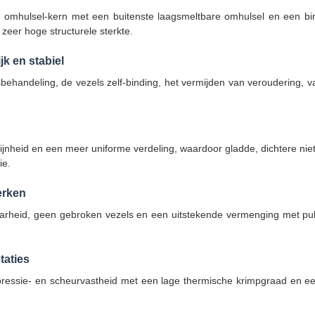
 omhulsel-kern met een buitenste laagsmeltbare omhulsel en een b
zeer hoge structurele sterkte.
jk en stabiel
andeling, de vezels zelf-binding, het vermijden van veroudering, v
elfijnheid en een meer uniforme verdeling, waardoor gladde, dichtere n
ie.
erken
baarheid, geen gebroken vezels en een uitstekende vermenging met pul
taties
pressie- en scheurvastheid met een lage thermische krimpgraad en ee