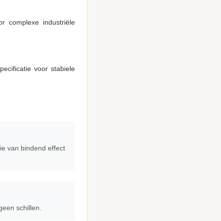
or complexe industriële
cificatie voor stabiele
ie van bindend effect
geen schillen.