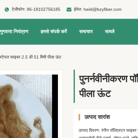
टेलीफोन:
86-18102756185
ईमेल:
heidi@bzyfiber.com
गुणवत्ता नियंत्रण
हमसे संपर्क करें
समाचार
मामले
 स्टेपल फाइबर 2.5 डी 51 मिमी पीला ऊंट
पुनर्नवीनीकरण प
पीला ऊंट
उत्पाद सारांश
उत्पाद विवरण: रंगीन पॉलिएस्टर फाइबर 