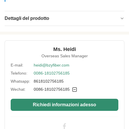
Dettagli del prodotto
Name:
Fibra per maschera super assorbente
Specification:
1,33 x 38 mm
Ms. Heidi
Native/Regenerative:
Nativo
Overseas Sales Manager
Color:
bianco
E-mail:
heidi@bzyfiber.com
Telefono:
0086-18102756185
More Sizes:
Personalizzabile
Whatsapp:
8618102756185
Wechat:
0086-18102756185
Richiedi informazioni adesso