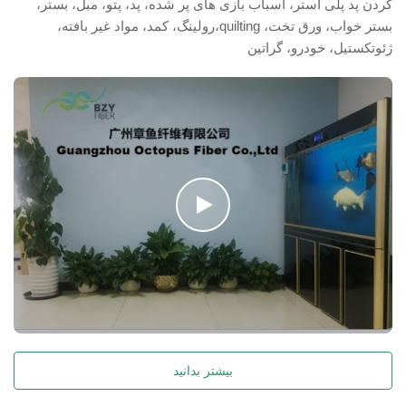
کردن پد پلی استر، اسباب بازی های پر شده، پد، پتو، مبل، بستر،
بستر خواب، ورق تخت، quilting،رولینگ، کمد، مواد غیر بافته،
ژئوتکستيل، خودرو، گراتين
بیشتر بدانید