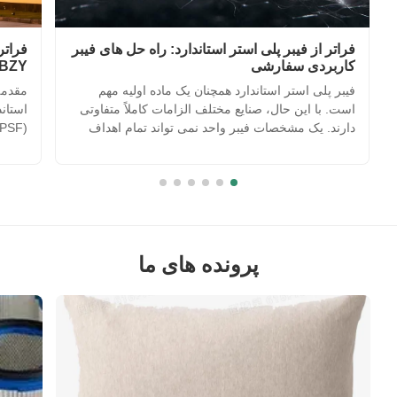
فراتر از فیبر پلی استر استاندارد: راه حل های فیبر
فراتر
کاربردی سفارشی
BZY راه حل های فیبر سفارشی را توسعه می د
فیبر پلی استر استاندارد همچنان یک ماده اولیه مهم
مقدمه
است. با این حال، صنایع مختلف الزامات کاملاً متفاوتی
استان
دارند. یک مشخصات فیبر واحد نمی تواند تمام اهداف
تولید را برآورده کند. به عنوان مثال: یک تولید کننده کالای
سراسر
خواب و یک تولید کننده مواد خودرو ممکن است هر دو از
عالی 
فیبر پلی استر استفاده کنند، اما الزامات عم...
نساجی 
استاند
پرونده های ما