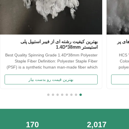
ی بالش های پر
بهترین کیفیت رشته ای از فیبر استیپل پلی
استیستر 1.4D*38mm
Best Quality Spinning Grade 1.4D*38mm Polyester
HCS V
Staple Fiber Definition: Polyester Staple Fiber
Color
(PSF) is a synthetic human man-made fiber which
polyes
is made directly by a continuous polymerization
hollow
process of polyester material for instance Purified
fillin
بهترین قیمت رو بدست بیار
Terephthalic Acid (PTA) and Mono Ethylene Glycol
th
(MEG) ...
170
2,017