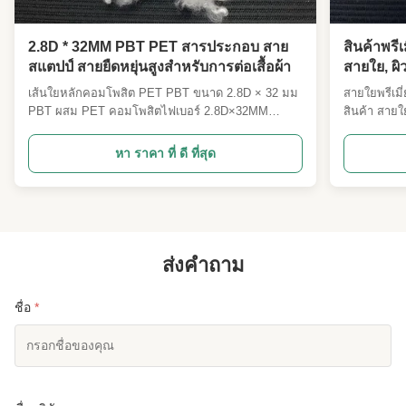
2.8D * 32MM PBT PET สารประกอบ สาย
สินค้าพรี
สแตปป์ สายยืดหยุ่นสูงสําหรับการต่อเสื้อผ้า
สายใย, ผิ
Levis
เส้นใยหลักคอมโพสิต PET PBT ขนาด 2.8D × 32 มม
สายใยพรีเม
L
★★★★★
★★★★★
PBT ผสม PET คอมโพสิตไฟเบอร์ 2.8D×32MM
สินค้า สายใ
ข้อมูลจำเพาะสามารถปรับแต่งได้ ภาพรวมผลิตภัณฑ์
Joule ของเร
This product is much cheaper than other factories！
เส้นใยหลักคอมโพสิต Bicomponent PET แบบเคียง
คุณภาพสูง ส
หา ราคา ที่ ดี ที่สุด
ข้างกันขนาด 2.8D×32MM PBT ของเราเป็นวัตถุดิบสิ่ง
ไม้ที่สามาร
ทอที่มีความยืดหยุ่นและคุ้มค่าคุ้มราคา ซึ่งออกแบบมา
แบบและควา
เพื่อรวมการยืดตัวที่นุ่มนวลที่...
lyocell นี้ร
ส่งคำถาม
ชื่อ
*