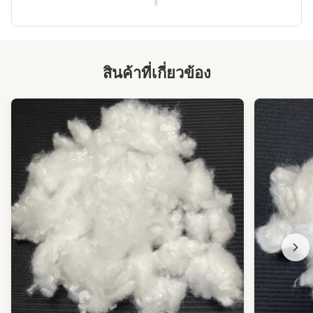
All Reviews
Putos
P
สินค้าที่เกี่ยวข้อง
★★★★★
★★★★★
The goods were received, the quality is very good! In particular,
the service attitude of the people I communicated with was very
good. Will collaborate again next month!
Jennifer
J
★★★★★
★★★★★
I have been working with this factory for more than a year and it
is still trustworthy.