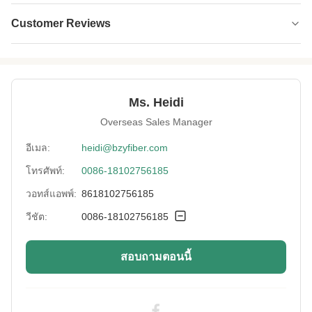
Pattern:
ย้อม
Customer Reviews
Feature:
ต่อต้านการปลูกฝังต่อต้านการต่อต้านการบิดเบือน
4.7
Color:
สีขาว
★★★★★
★★★★★
Ms. Heidi
Use:
ผ้าที่ไม่ทอ, คอนกรีต, geotextile
Based on 50 reviews recently
Overseas Sales Manager
Item Color:
สีขาว
5 star
67%
อีเมล:
heidi@bzyfiber.com
Style:
เส้นใยลวดเย็บกระดาษโพลีเอสเตอร์ที่เป็น
4 star
33%
โทรศัพท์:
0086-18102756185
ของแข็ง
3 star
0
วอทส์แอพพ์:
8618102756185
2 star
0
Quality:
เกรดเอเอ
วีชัต:
0086-18102756185
1 star
0
Melting Point:
160-170 ℃
Write A Review
สอบถามตอนนี้
High Light:
เส้นใยสั้นโพลีโพรพิลีน
,
เส้นใยสั้นโพลีโพรพิลีน 40 มม.
,
เส้นใยโพลีโพรพีลีน