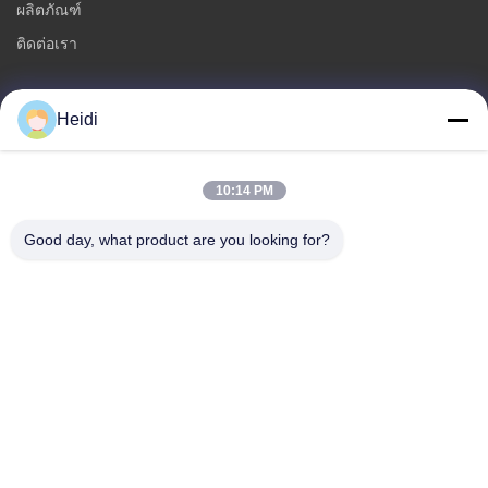
ผลิตภัณฑ์
ติดต่อเรา
ประเภท
Heidi
เส้นใยโพลีเอสเตอร์หลัก
เส้นใยโพลีเอสเตอร์หลักทนไฟ
10:14 PM
สายใยพอลิเอสเตอร์ที่ละลายน้อย
Good day, what product are you looking for?
เส้นใยโพลีเอสเตอร์หลักเชื่อมแบบกลวง
สายใยสแตปเปลวิสโกส และสายใยพอลิเอสเตอร์วิสโกสที่ทนไฟ
ติดต่อเรา
โทรศัพท์: 86-18102756185
อีเมล:
heidi@bzyfiber.com
เพิ่ม ห้อง 1510-1511 ทาวเวอร์เหนือ ศูนย์การค้าและการค้าเชียจา
โอ เลขที่ 165 ถนนกลางเชียจอง เขตลิวาน เมืองกวางโจว จังหวัด