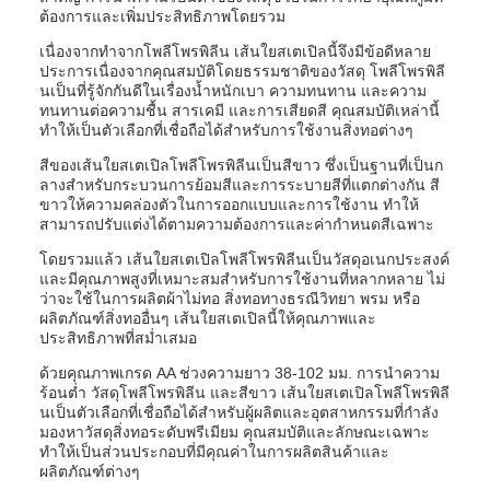
ต้องการและเพิ่มประสิทธิภาพโดยรวม
เนื่องจากทำจากโพลีโพรพิลีน เส้นใยสเตเปิลนี้จึงมีข้อดีหลาย
ประการเนื่องจากคุณสมบัติโดยธรรมชาติของวัสดุ โพลีโพรพิลี
นเป็นที่รู้จักกันดีในเรื่องน้ำหนักเบา ความทนทาน และความ
ทนทานต่อความชื้น สารเคมี และการเสียดสี คุณสมบัติเหล่านี้
ทำให้เป็นตัวเลือกที่เชื่อถือได้สำหรับการใช้งานสิ่งทอต่างๆ
สีของเส้นใยสเตเปิลโพลีโพรพิลีนเป็นสีขาว ซึ่งเป็นฐานที่เป็นก
ลางสำหรับกระบวนการย้อมสีและการระบายสีที่แตกต่างกัน สี
ขาวให้ความคล่องตัวในการออกแบบและการใช้งาน ทำให้
สามารถปรับแต่งได้ตามความต้องการและค่ากำหนดสีเฉพาะ
โดยรวมแล้ว เส้นใยสเตเปิลโพลีโพรพิลีนเป็นวัสดุอเนกประสงค์
และมีคุณภาพสูงที่เหมาะสมสำหรับการใช้งานที่หลากหลาย ไม่
ว่าจะใช้ในการผลิตผ้าไม่ทอ สิ่งทอทางธรณีวิทยา พรม หรือ
ผลิตภัณฑ์สิ่งทออื่นๆ เส้นใยสเตเปิลนี้ให้คุณภาพและ
ประสิทธิภาพที่สม่ำเสมอ
ด้วยคุณภาพเกรด AA ช่วงความยาว 38-102 มม. การนำความ
ร้อนต่ำ วัสดุโพลีโพรพิลีน และสีขาว เส้นใยสเตเปิลโพลีโพรพิลี
นเป็นตัวเลือกที่เชื่อถือได้สำหรับผู้ผลิตและอุตสาหกรรมที่กำลัง
มองหาวัสดุสิ่งทอระดับพรีเมียม คุณสมบัติและลักษณะเฉพาะ
ทำให้เป็นส่วนประกอบที่มีคุณค่าในการผลิตสินค้าและ
ผลิตภัณฑ์ต่างๆ