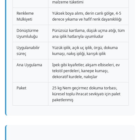
malzeme tüketimi
Renkleme
Yüksek boya alımı, derin canlı gölge, 4-5
Mülkiyeti
derece yıkama ve hafif renk dayanıklılığı
Dönüştürme
Pürüzsüz kartlama, düşük uçma atığı, tüm
Uyumluluğu
ana iplik hatlarıyla uyumludur
Uygulanabilir
Yüzük iplik, açık uç iplik, örgü, dokuma
süreç
kumaşı, nakış ipliği, karışık iplik
Ana Uygulama
İpek gibi kıyafetler, akşam elbiseleri, ev
tekstil perdeleri, kanepe kumaşı,
dekoratif kurdele, nakışlar
Paket
25 kg Nem geçirmez dokuma torbası,
küresel toplu ihracat sevkiyatı için palet
paketlenmiş