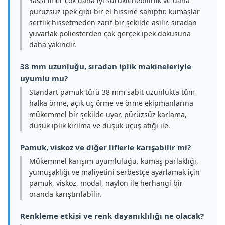
Yassı lifler çok daha iyi sürüklenebilirlik ve daha
pürüzsüz ipek gibi bir el hissine sahiptir. kumaşlar
sertlik hissetmeden zarif bir şekilde asılır, sıradan
yuvarlak poliesterden çok gerçek ipek dokusuna
daha yakındır.
38 mm uzunluğu, sıradan iplik makineleriyle
uyumlu mu?
Standart pamuk türü 38 mm sabit uzunlukta tüm
halka örme, açık uç örme ve örme ekipmanlarına
mükemmel bir şekilde uyar, pürüzsüz karlama,
düşük iplik kırılma ve düşük uçuş atığı ile.
Pamuk, viskoz ve diğer liflerle karışabilir mi?
Mükemmel karışım uyumluluğu. kumaş parlaklığı,
yumuşaklığı ve maliyetini serbestçe ayarlamak için
pamuk, viskoz, modal, naylon ile herhangi bir
oranda karıştırılabilir.
Renkleme etkisi ve renk dayanıklılığı ne olacak?