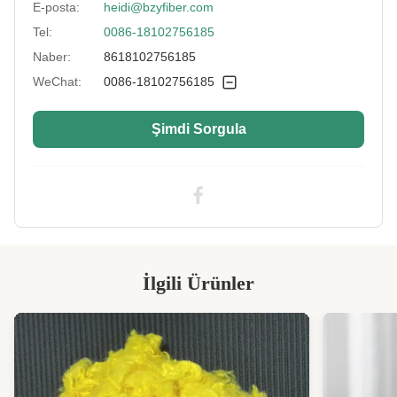
Color:
Beyaz
E-posta:
heidi@bzyfiber.com
Tel:
0086-18102756185
More Sizes:
Özelleştirilebilir
Naber:
8618102756185
Siliconized/Non-
silisleşmemiş
Silicified:
WeChat:
0086-18102756185
Şimdi Sorgula
İlgili Ürünler