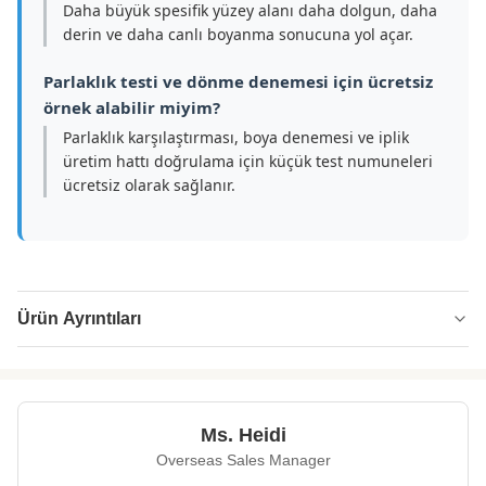
Daha büyük spesifik yüzey alanı daha dolgun, daha
derin ve daha canlı boyanma sonucuna yol açar.
Parlaklık testi ve dönme denemesi için ücretsiz
örnek alabilir miyim?
Parlaklık karşılaştırması, boya denemesi ve iplik
üretim hattı doğrulama için küçük test numuneleri
ücretsiz olarak sağlanır.
Ürün Ayrıntıları
Name:
Süper parlak düz özel şekilli elyaf
Specification:
2,5D*38mm
Ms. Heidi
Native/Regenerative:
Yerli
Overseas Sales Manager