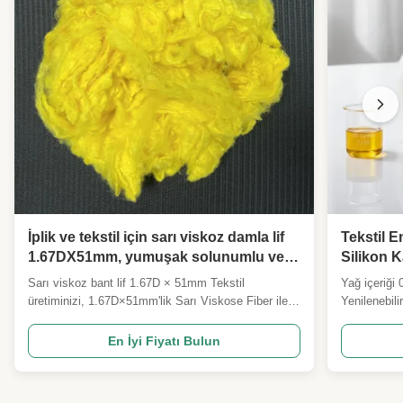
İplik ve tekstil için sarı viskoz damla lif
Tekstil E
1.67DX51mm, yumuşak solunumlu ve
Silikon K
kaliteli olarak istikrarlı Özellikler
Dönüştür
Sarı viskoz bant lif 1.67D × 51mm Tekstil
Yağ içeriği 
özelleştirilebilir
(PSF)
üretiminizi, 1.67D×51mm'lik Sarı Viskose Fiber ile
Yenilenebil
yükseltin. Profesyonel iplikçilik, örgü, dokuma için
Görünümü Po
tasarlanmış en kaliteli yenilenmiş selüloz lifidir.ve
endüstriyel 
En İyi Fiyatı Bulun
dokunulmamış üretimPamuk yumuşaklığı, ipek
ve uyarlanabi
perde ve olağanüstü nefes alıcılığı birleştiren bu
lifdir.Bu yük
parlak ...