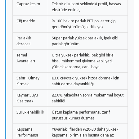
Çapraz kesim
Tek bir düz bant şeklindeki profil, hassas
ekstrüde edilmiş
Çiğ madde
% 100 bakire parlak PET poliester çip,
geri dönüştürülmüş kirlilik yok
Parlaklık
Süper parlak yüksek parlaklık, ipek gibi
derecesi
parlak görünüm
Temel
Ultra yüksek parlaklık, ipek gibi bir el
Avantajları
hissi, mükemmel giyinme kabiliyeti,
yüksek kapsama, canlı boya
Sabırlı Olmayı
≥3.0 cN/dtex, yüksek hızda dönmek için
Kırmak
sabit germe dayanıklılığı
Kaynar Suyu
≤2.0%, yıkadıktan sonra mükemmel boyut
Kısaltmak
sabitliği
Sürüklenebilirlik
Üstün kaplama performansı, zarif
pürüzsüz kumaş düşmesi
Kapsama
Yuvarlak liflerden %20-30 daha yüksek
Performansı
kapsama, birim alan başına daha az