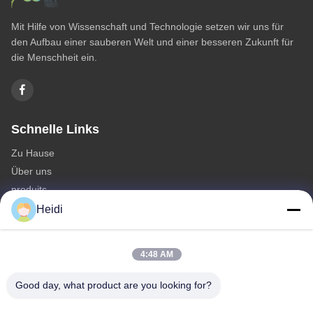
Mit Hilfe von Wissenschaft und Technologie setzen wir uns für
den Aufbau einer sauberen Welt und einer besseren Zukunft für
die Menschheit ein.
Schnelle Links
Zu Hause
Über uns
produits
Kontakt mit uns
Heidi
Kategorie
4:48 AM
Polyester-Spinnfaser
Feuerhemmende Polyester-Stapelfasern
Good day, what product are you looking for?
Polyesterfasern mit geringer Schmelzfähigkeit