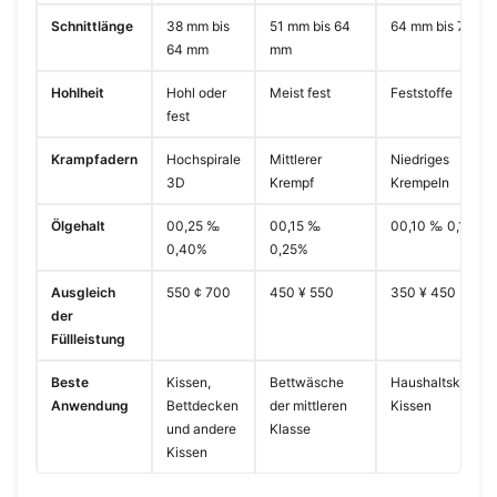
Schnittlänge
38 mm bis
51 mm bis 64
64 mm bis 76 m
64 mm
mm
Hohlheit
Hohl oder
Meist fest
Feststoffe
fest
Krampfadern
Hochspirale
Mittlerer
Niedriges
3D
Krempf
Krempeln
Ölgehalt
00,25 ‰
00,15 ‰
00,10 ‰ 0,15%
0,40%
0,25%
Ausgleich
550 ¢ 700
450 ¥ 550
350 ¥ 450
der
Füllleistung
Beste
Kissen,
Bettwäsche
Haushaltskissen,
Anwendung
Bettdecken
der mittleren
Kissen
und andere
Klasse
Kissen