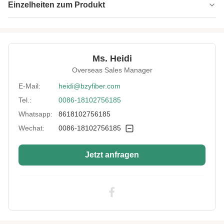
Einzelheiten zum Produkt
Name:
Shu elastische Faser
Specification:
3,6D*88MM
Ms. Heidi
Native/Regenerative:
Einheimisch
Overseas Sales Manager
Color:
Weiß
E-Mail:
heidi@bzyfiber.com
Tel.:
0086-18102756185
More Sizes:
Anpassbar
Whatsapp:
8618102756185
Siliconized/Non-
nicht verkieselt
Silicified:
Wechat:
0086-18102756185
Jetzt anfragen