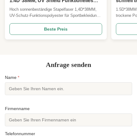
1.4D*38MM, UV Shield Funktionelles
schnell t
Polyester für Sportbekleidung und
Stapelfa
Hoch sonnenbeständige Stapelfaser 1,4D*38MM,
1.5D*38MM F
Strandgewebe
Unterwä
UV-Schutz-Funktionspolyester für Sportbekleidung
trockene Po
und Strandstoffe Produktübersicht Anti-UV-
Unsere 1,5
schützende Polyester-Stapelfaser 1,4D*38MM
schnell troc
Beste Preis
Spezifikationen können angepasst werden
ausgereifter
Produktbeschreibung Unsere 1,5D*38MM
mit permane
feuchtigkeitsableitende, schnell trocknende ...
Modifikation
Anfrage senden
Name
*
Firmenname
Telefonnummer