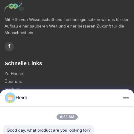
Mit Hilfe von Wissenschaft und Technologie setzen wir uns für den
Aufbau einer sauberen Welt und einer besseren Zukunft für die
Menschheit ein.
Schnelle Links
Zu Hause
Über uns
produits
Kontakt mit uns
Heidi
Kategorie
6:33 AM
Polyester-Spinnfaser
Feuerhemmende Polyester-Stapelfasern
Good day, what product are you looking for?