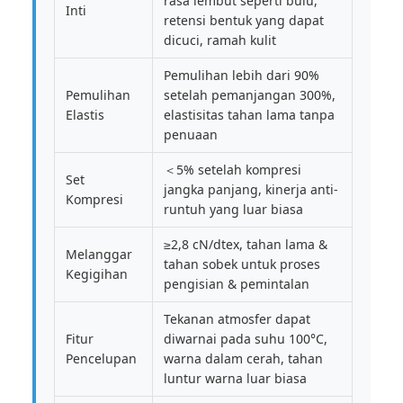
rasa lembut seperti bulu,
Inti
retensi bentuk yang dapat
dicuci, ramah kulit
Pemulihan lebih dari 90%
Pemulihan
setelah pemanjangan 300%,
Elastis
elastisitas tahan lama tanpa
penuaan
＜5% setelah kompresi
Set
jangka panjang, kinerja anti-
Kompresi
runtuh yang luar biasa
≥2,8 cN/dtex, tahan lama &
Melanggar
tahan sobek untuk proses
Kegigihan
pengisian & pemintalan
Tekanan atmosfer dapat
Fitur
diwarnai pada suhu 100°C,
Pencelupan
warna dalam cerah, tahan
luntur warna luar biasa