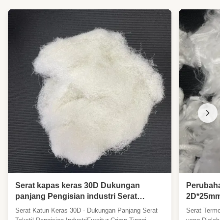
Serat kapas keras 30D Dukungan
Perubaha
panjang Pengisian industri Serat
2D*25mm,
tekstil,Menghancurkan tinggi Perabot
Minyak S
Serat Katun Keras 30D - Dukungan Panjang Serat
Serat Term
Dukungan bahan baku tekstil
Pakaian 