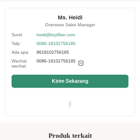
Specification:
3.6D*88MM
Ms. Heidi
Native/Regenerative:
Warga asli
Overseas Sales Manager
Color:
Putih
Surel:
heidi@bzyfiber.com
Telp:
0086-18102756185
More Sizes:
Dapat disesuaikan
Ada apa:
8618102756185
Siliconized/Non-
non-silisifikasi
Silicified:
Wechat
0086-18102756185
wechat:
Kirim Sekarang
Produk terkait