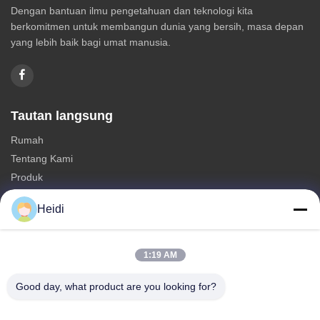
Dengan bantuan ilmu pengetahuan dan teknologi kita
berkomitmen untuk membangun dunia yang bersih, masa depan
yang lebih baik bagi umat manusia.
Tautan langsung
Rumah
Tentang Kami
Produk
Hubungi Kami
Heidi
Kategori-kategori
Serat Staple Polyester
1:19 AM
Serat Staple Poliester Tahan Api
Good day, what product are you looking for?
Serat poliester dengan kelembaban rendah
Serat Staple Polyester Konjugasi Berongga