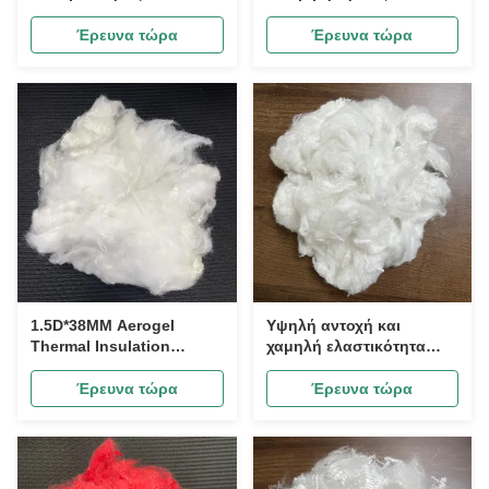
Πολυπροπυλένιο (PP)
πούπουλου,
Staple Fiber.
περιβαλλοντική
Έρευνα τώρα
Έρευνα τώρα
προστασία και υψηλό
ποσοστό
χρησιμοποίησης.
Σούπερ μαλακή
απομίμηση ίνας
πούπουλου για ρούχα,
κλινοσκεπάσματα &
υπνόσακους
1.5D*38MM Aerogel
Υψηλή αντοχή και
Thermal Insulation
χαμηλή ελαστικότητα
Polyester Staple Fiber |
ινών Χρησιμοποιείται για
Εξαιρετικά Ελαφριά
την κατασκευή νημάτων,
Έρευνα τώρα
Έρευνα τώρα
Ανθεκτική στο Κρύο Ίνα
διάφορα βιομηχανικά
με Υψηλή Διατήρηση
φιλτράρισμα, μηχανική
Θερμότητας για
ανάμειξη κ.λπ.
Χειμερινά Ρούχα &