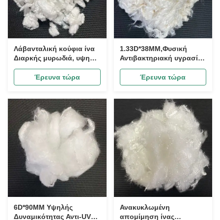
Λάβανταλική κούφια ίνα
1.33D*38MM,Φυσική
Διαρκής μυρωδιά, υψηλή
Αντιβακτηριακή υγρασία
φουσκωτότητα και
Φυτική Λειτουργική
αναπνευστικότητα
Τελυλόζη
Έρευνα τώρα
Έρευνα τώρα
Αρωματισμένη
χαλαρωτική κούφια ίνα
για κρεβατοκάμαρα,
μαξιλάρια και υφάσματα
σπιτιού
6D*90MM Υψηλής
Ανακυκλωμένη
Δυναμικότητας Αντι-UV
απομίμηση ίνας