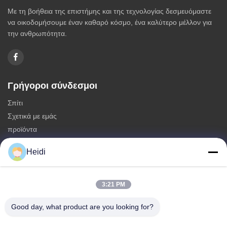
Με τη βοήθεια της επιστήμης και της τεχνολογίας δεσμευόμαστε
να οικοδομήσουμε έναν καθαρό κόσμο, ένα καλύτερο μέλλον για
την ανθρωπότητα.
Γρήγοροι σύνδεσμοι
Σπίτι
Σχετικά με εμάς
προϊόντα
Επικοινωνήστε μαζί μας
Heidi
Κατηγορίες
Μη συνεχείς ίνες πολυεστέρα
3:21 PM
Πυροσβεστικές ίνες συστατικού πολυεστέρα
Good day, what product are you looking for?
Φύλλα πολυεστέρα χαμηλής τήξης
Κοίλες κλιμένες μη συνεχείς ίνες πολυεστέρα