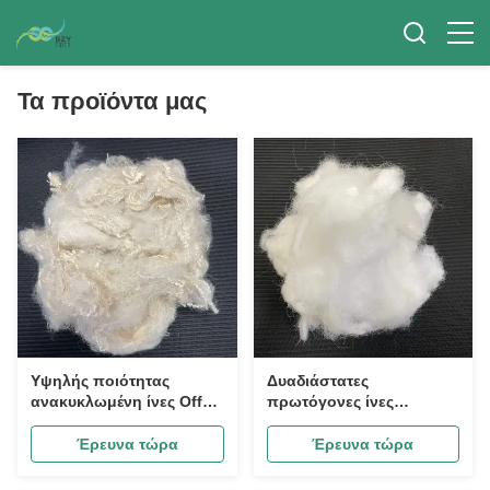
Τα προϊόντα μας
Υψηλής ποιότητας
Δυαδιάστατες
ανακυκλωμένη ίνες Off
πρωτόγονες ίνες
White Χαμηλού Σημείου
πολυεστέρα για σκληρό
Τήξης 4D*51mm, Ίνες
βαμβάκι, υποθέματα
Έρευνα τώρα
Έρευνα τώρα
Σταμπλ Χαμηλής Τήξης
χαλιών και συσκευασίες
για Σύνθετα Υλικά