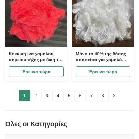
Εξοπλισμό Εξωτερικού
Χώρου
Κόκκινη ίνα χαμηλού
Μόνο το 40% της δόσης
σημείου τήξης με δική της
απαιτείται για χαμηλό
κόκκινη διαδικασία
σημείο τήξης και
βαφής, κατάλληλη για
αυξημένη σκληρότητα.
Έρευνα τώρα
Έρευνα τώρα
χωρίς κόλλα σύνδεση και
βιομηχανικό φίλτρο
1
2
3
4
5
6
7
8
Όλες οι Κατηγορίες