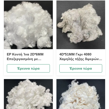
EP Κοντή Ίνα 2D*6MM
4D*51MM Γκρι 4080
Επεξεργασμένη με
Χαμηλής τήξης διμερών
Σιλάνιο Κομμένη Ίνα για
ινών θερμικής σύνδεσης
Ενίσχυση Εποξειδικής
Γκρι ES ίνες για μη
Έρευνα τώρα
Έρευνα τώρα
Ρητίνης
υφαντικές, φίλτρα και
σκληρές ίνες