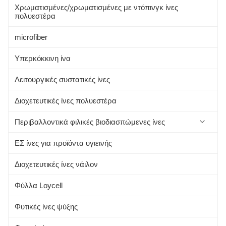
Χρωματισμένες/χρωματισμένες με ντόπινγκ ίνες
πολυεστέρα
microfiber
Υπερκόκκινη ίνα
Λειτουργικές συστατικές ίνες
Διοχετευτικές ίνες πολυεστέρα
Περιβαλλοντικά φιλικές βιοδιασπώμενες ίνες
ΕΣ ίνες για προϊόντα υγιεινής
Πρωτεϊνική ίνα σόγιας
Διοχετευτικές ίνες νάιλον
Αλόη
Φύλλα Loycell
Αλγινική ίνα
Φυτικές ίνες ψύξης
Φυτικές ίνες