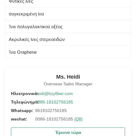
Φυτικές ίνες
Ινες μπαμπού
συγκεκριμένη ίνα
Ίνα πολυγαλακτικού οξέος
Ακρυλικές ίνες στερεοειδών
Ίνα Graphene
Ms. Heidi
Overseas Sales Manager
Ηλεκτρονικό:
heidi@bzyfiber.com
Τηλεφώνημα:
0086-18102756185
Whatsapp:
8618102756185
wechat:
0086-18102756185
(QR)
Έρευνα τώρα