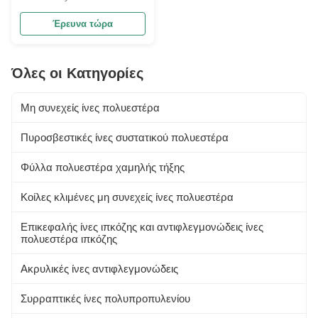
Bamboo Material Antibacterial
Biodegradable Product
Έρευνα τώρα
Description Bamboo Viscose
Fiber is a sustainable material
offering exceptional
Όλες οι Κατηγορίες
breathability, softness, and eco-
friendliness. Its natural moisture-
wicking ...
Μη συνεχείς ίνες πολυεστέρα
Πυροσβεστικές ίνες συστατικού πολυεστέρα
Φύλλα πολυεστέρα χαμηλής τήξης
Κοίλες κλιμένες μη συνεχείς ίνες πολυεστέρα
Επικεφαλής ίνες ιπκόζης και αντιφλεγμονώδεις ίνες
πολυεστέρα ιπκόζης
Ακρυλικές ίνες αντιφλεγμονώδεις
Συρραπτικές ίνες πολυπροπυλενίου