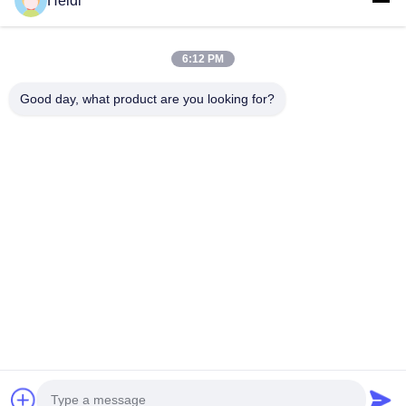
Heidi
Κατηγορίες
Μη συνεχείς ίνες πολυεστέρα
6:12 PM
Πυροσβεστικές ίνες συστατικού πολυεστέρα
Good day, what product are you looking for?
Φύλλα πολυεστέρα χαμηλής τήξης
Κοίλες κλιμένες μη συνεχείς ίνες πολυεστέρα
Επικεφαλής ίνες ιπκόζης και αντιφλεγμονώδεις ίνες πολυεστέρα
ιπκόζης
Επικοινωνήστε μαζί μας
Τηλεφώνημα: 86-18102756185
Ηλεκτρονικό ταχυδρομείο:
heidi@bzyfiber.com
Προσθέστε Δωμάτιο 1510-1511, Βόρειος Πύργος, Εμπορικό
και Εμπορικό Κέντρο Xijiao, αριθ. 165 Qiaozhong Middle
Road, Λιουάν, πόλη Guangzhou, επαρχία Guangdong, Κίνα.
Copyright © 2024-2026 Guangzhou Octopus Fiber Co.,Ltd.. Όλα τα
δικαιώματα διατηρούνται. |
Sitemap