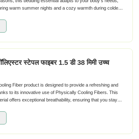
l seasons, this bedding essential adapts to your body's needs,
 during warm summer nights and a cozy warmth during colder
're a hot ...
लिएस्टर स्टेपल फाइबर 1.5 डी 38 मिमी उच्च
oling Fiber product is designed to provide a refreshing and
nks to its innovative use of Physically Cooling Fibers. This
ial offers exceptional breathability, ensuring that you stay
n warm ...