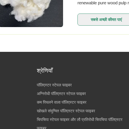
renewable pure wood pulp r
6D fineness and 51MM indus
सबसे अच्छी कीमत पाएं
श्रेणियाँ
पॉलिएस्टर स्टेपल फाइबर
अग्निरोधी पॉलिएस्टर स्टेपल फाइबर
कम पिघलने वाला पॉलिएस्टर फाइबर
खोखले संयुग्मित पॉलिएस्टर स्टेपल फाइबर
चिपचिपा स्टेपल फाइबर और लौ प्रतिरोधी चिपचिपा पॉलिएस्टर
फाइबर