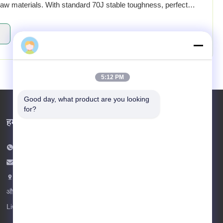
aw materials. With standard 70J stable toughness, perfect
trial common length, this ...
Heidi
5:12 PM
Good day, what product are you looking 
for?
हमसे संपर्क करें
टेलीफोन: 86-18102756185
ईमेल:
heidi@bzyfiber.com
जोड़ें कक्ष 1510-1511, उत्तरी टॉवर, Xijiao वाणिज्यिक
और व्यापार केंद्र, No. 165 Qiaozhong मध्य सड़क,
Liwan जिले, गुआंगज़ौ शहर, गुआंग्डोंग प्रांत, चीन।