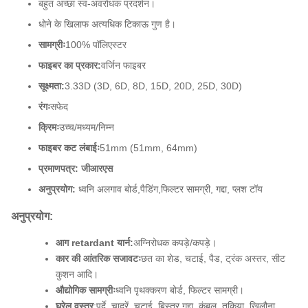
बहुत अच्छा स्व-अवरोधक प्रदर्शन।
धोने के खिलाफ अत्यधिक टिकाऊ गुण है।
सामग्रीः
100% पॉलिएस्टर
फाइबर का प्रकार:
वर्जिन फाइबर
सूक्ष्मता:
3.33D (3D, 6D, 8D, 15D, 20D, 25D, 30D)
रंगः
सफेद
क्रिमः
उच्च/मध्यम/निम्न
फाइबर कट लंबाईः
51mm (51mm, 64mm)
प्रमाणपत्र: जीआरएस
अनुप्रयोग:
ध्वनि अलगाव बोर्ड,
पैडिंग,
फिल्टर सामग्री
, गद्दा, प्लश टॉय
अनुप्रयोग:
आग retardant यार्न:
अग्निरोधक कपड़े/कपड़े।
कार की आंतरिक सजावटः
छत का शेड, चटाई, पैड, ट्रंक अस्तर, सीट
कुशन आदि।
औद्योगिक सामग्रीः
ध्वनि पृथक्करण बोर्ड, फिल्टर सामग्री।
घरेलू वस्त्र
:
पर्दे, चादरें, चटाई, बिस्तर,
गद्दा, कंबल, तकिया, खिलौना