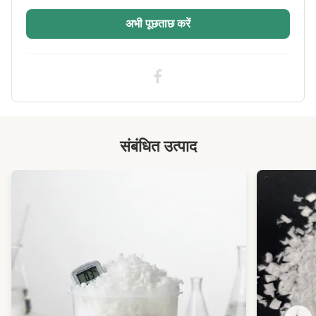
Fiber Crimp:
मध्यम
अभी पूछताछ करें
Style:
गैर siliconized
Application:
ध्वनि अलगाव बोर्ड, पैडिंग, फ़िल्टर सामग्री, गद्दा, आलीशान
खिलौना, असबाब, कालीन, गैर-बुना कपड़े
Industry Standard:
एसजीएस&ओईकेओ&आईटीएस&जीआरएस प्रमाणित
Flame Retardant
उच्च
Level:
संबंधित उत्पाद
Moisture Content:
0.5% से कम
Highlight:
अग्निरोधी स्टेपल फाइबर अग्निरोधी पीएसएफ अग्निरोधी वर्जिन
पॉलिएस्टर स्टेपल फाइबर
High Light:
3.33 डी पॉलिएस्टर शॉर्ट कट फाइबर
,
अग्निरोधक पॉलिएस्टर शॉर्ट कट फाइबर
,
अग्निरोधक लौ प्रतिरोधी पॉलिएस्टर फाइबर