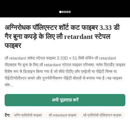
अग्निरोधक पॉलिएस्टर शॉर्ट कट फाइबर 3.33 डी
गैर बुना कपड़े के लिए लौ retardant स्टेपल
फाइबर
लौ retardant सफेद स्टेपल फाइबर 3.33D × 51 मिमी वर्जिन लौ retardant
पीएसएफ गैर बुना के लिए लौ retardant स्टेपल फाइबर परिभाषा: फ्लेम रिटार्डेंट फाइबर
विशेष रूप से डिज़ाइन किया गया है जो सीधे पीटीए और एमईजी या पीईटी चिप्स या
पीईटी/पॉलीस्टर कचरे और पुनर्नवीनीकरण पीईटी बोतलों से बनाया गया है।यह फाइबर
संश...
अभी पूछताछ करें
टैग:
अग्नि प्रतिरोधी फाइबर
लौ retardant फाइबर
लौ प्रतिरोधी पॉलिएस्टर फाइबर