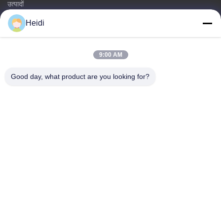
उत्पादों
हमसे संपर्क करें
Heidi
श्रेणियाँ
9:00 AM
पॉलिएस्टर स्टेपल फाइबर
अग्निरोधी पॉलिएस्टर स्टेपल फाइबर
Good day, what product are you looking for?
कम पिघलने वाला पॉलिएस्टर फाइबर
खोखले संयुग्मित पॉलिएस्टर स्टेपल फाइबर
चिपचिपा स्टेपल फाइबर और लौ प्रतिरोधी चिपचिपा पॉलिएस्टर फाइबर
हमसे संपर्क करें
टेलीफोन: 86-18102756185
ईमेल:
heidi@bzyfiber.com
जोड़ें कक्ष 1510-1511, उत्तरी टॉवर, Xijiao वाणिज्यिक और व्यापार केंद्र, No.
165 Qiaozhong मध्य सड़क, Liwan जिले, गुआंगज़ौ शहर, गुआंग्डोंग प्रांत,
चीन।