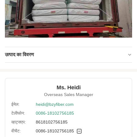
उत्पाद का विवरण
Name:
अग्निरोधी पॉलिएस्टर स्टेपल फाइबर
Material:
100% पॉलिएस्टर स्टेपल फाइबर
Ms. Heidi
Fineness:
3.33 अस्वीकार
Overseas Sales Manager
Grade:
प्रथम श्रेणी
ईमेल:
heidi@bzyfiber.com
टेलीफोन:
0086-18102756185
Fiber Cut Length:
51 मिमी
व्हाट्सएप:
8618102756185
Color:
सफेद
वीचैट:
0086-18102756185