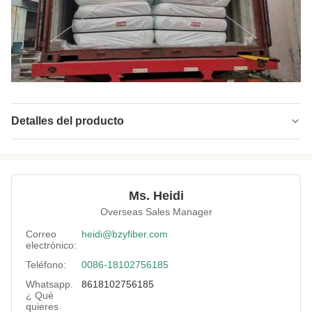
Detalles del producto
Name:
Fibra de grapa de poliéster resistente al fuego
Material:
Fibra 100% de grapa de poliéster
Ms. Heidi
Fineness:
3.33 Denier
Overseas Sales Manager
Grade:
Un grado
Correo
heidi@bzyfiber.com
electrónico:
Fiber Cut Length:
51 milímetros
Teléfono:
0086-18102756185
Color:
Blanco
Whatsapp.
8618102756185
¿ Qué
Fiber Crimp:
Mediano
quieres