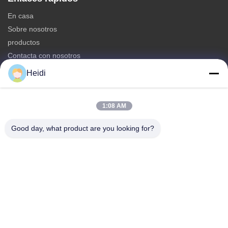
En casa
Sobre nosotros
productos
Contacta con nosotros
Heidi
Categorías
Fibra de grapa de poliéster
1:08 AM
Fibra de grapa de poliéster resistente al fuego
Fibra de poliéster de baja fusión
Good day, what product are you looking for?
Fibra de grapa de poliéster conjugada hueco
Fibra de grapa de viscosa y fibra de poliéster de viscosa
resistente a la llama
Contacta con nosotros
Teléfono: 86-18102756185
El correo electrónico:
heidi@bzyfiber.com