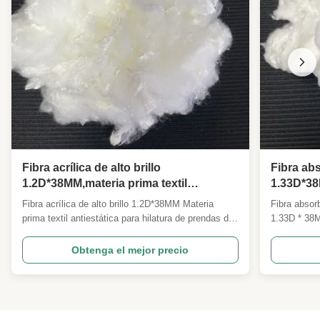
Fibra acrílica de alto brillo
Fibra abs
1.2D*38MM,materia prima textil
1.33D*38M
antiestática para hilado de prendas de
producci
Fibra acrílica de alto brillo 1.2D*38MM Materia
Fibra absorb
vestir y tejidos no tejidos
belleza,
prima textil antiestática para hilatura de prendas de
1.33D * 38
producto
vestir y telas no tejidas Descripción general del
absorbente
producto NuestroFibra grapa acrílica brillante de
profesional
Obtenga el mejor precio
1,2D * 38 mmes una materia prima textil acrílica de
fabricación 
alto brillo y alta calidad fabricada con ...
fina, un ex
líquidos y ..