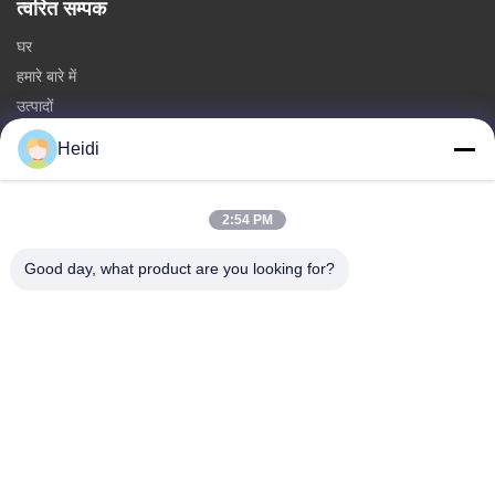
त्वरित सम्पक
घर
हमारे बारे में
उत्पादों
हमसे संपर्क करें
Heidi
श्रेणियाँ
2:54 PM
पॉलिएस्टर स्टेपल फाइबर
अग्निरोधी पॉलिएस्टर स्टेपल फाइबर
Good day, what product are you looking for?
कम पिघलने वाला पॉलिएस्टर फाइबर
खोखले संयुग्मित पॉलिएस्टर स्टेपल फाइबर
चिपचिपा स्टेपल फाइबर और लौ प्रतिरोधी चिपचिपा पॉलिएस्टर फाइबर
हमसे संपर्क करें
टेलीफोन: 86-18102756185
ईमेल:
heidi@bzyfiber.com