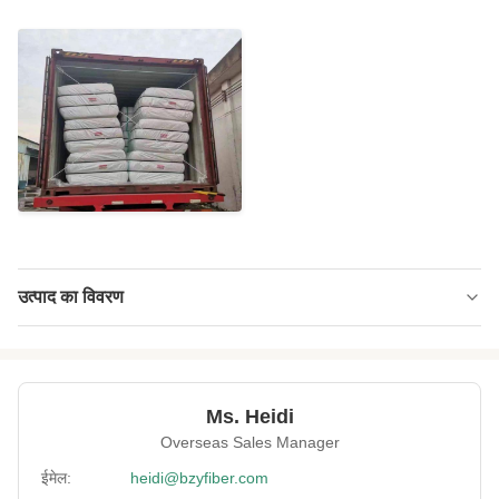
उत्पाद का विवरण
Name:
खोखले संयुग्मित पॉलिएस्टर फाइबर
Material:
100% कुंवारी पॉलिएस्टर
Ms. Heidi
Fineness:
0.9डी
Overseas Sales Manager
Grade:
वर्जिन ए ग्रेड
ईमेल:
heidi@bzyfiber.com