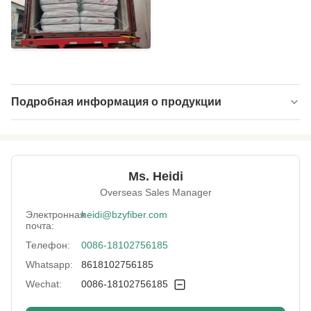
Подробная информация о продукции
Name:
Полые конъюгированные волокна
полиэстера
Material:
100% девственного полиэстера
Ms. Heidi
Overseas Sales Manager
Fineness:
0.9D
Электронная
heidi@bzyfiber.com
Grade:
Дева А-класса
почта:
Телефон:
0086-18102756185
Fiber Cut Length:
32 мм
Whatsapp:
8618102756185
Color:
белый
Wechat:
0086-18102756185
Fiber Crimp:
Хороший