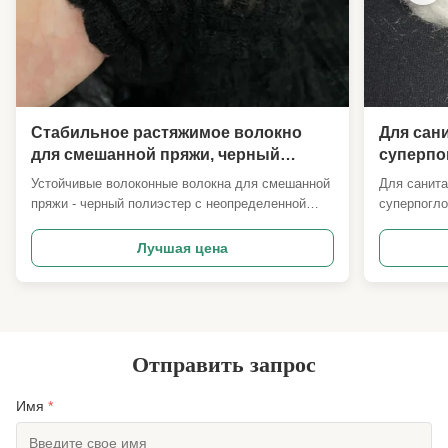
Стабильное растяжимое волокно
Для сан
для смешанной пряжи, черный
суперп
полиэфирный жгут 2D
волокна 
Устойчивые волоконные волокна для смешанной
Для санит
неопределенной длины
высоког
пряжи - черный полиэстер с неопределенной
суперпогл
волокна
длиной Обзор продукции Черный полиэстерный
мм, высок
буксир - 2D с неопределенной длиной
замки коро
Лучшая цена
Спецификации могут быть настроены Описание
Сверхабсор
продукта Наше 2D черное непрерывное волокно
мм Специф
для буксировки - это высококачественный
* 6mm све
функцион...
волокнаявл
Отправить запрос
Имя
*