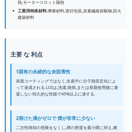
熱,モータースロット隔熱
工業用特殊材料:
摩擦材料,密封包装,炭素繊維前駆物,防火
建築材料
主要 な 利点
1固有の永続的な炎阻害性
表面コーティングではなく,生産中に分子熱安定化によ
って達成される.LOIは,洗濯,焼焼,または長期使用後に衰
退しない恒久的な性能で45%以上に達する.
2溶けた滴がゼロで 煙が非常に少ない
二次性焼却の危険をなくし,煙の密度を最小限に抑え,燃