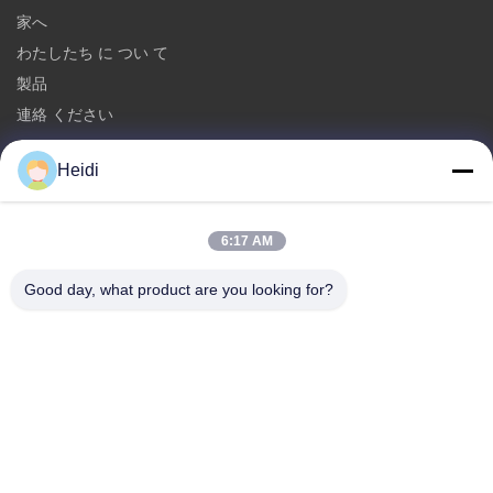
家へ
わたしたち に つい て
製品
連絡 ください
カテゴリー
Heidi
ポリエステル ステープル ファイバ
耐火性ポリエステル ステープルファイバー
6:17 AM
低溶解性 の ポリエステル 繊維
Good day, what product are you looking for?
空の活用されたポリエステル ステープル ファイバ
粘着性ステープルファイバー&炎阻害性粘着性ポリエステルファイ
バー
連絡 ください
テレ: 86-18102756185
メール:
heidi@bzyfiber.com