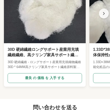
30D 硬綿繊維ロングサポート産業用充填
1.33D
繊維繊維、高クリンプ家具サポート繊維
体保持性
原料
のないも
30D 硬綿繊維 - ロングサポート産業用充填織物繊維
1.33D×
30D * 64MM高クリンプ家具サポート繊維原料製品
能化粧品の
概要当社の 30D*64MM 硬質硬綿ポリエステル短繊
マスクの製
維は、専門的な高デニールの高サポート産業用充填
1.33D×
最良 の 価格 を 入手 する
繊維であり、高硬度の崩壊防止硬質ニードルパンチ
ファイバー
硬綿および不織布産業をサポートする家具用に特別
ル原材料で
に開発されました。一般的な柔らかい低デニールの
生産のため
中綿繊維とは異なり、この 30D の高デニール繊維
維の 2つ
は、硬い繊維本体と優れた支持性能を特徴としてお
ことと 硬
り、ハイサポートマットレス、ソファベース、自動
問い合わせを送る
柔らかいプ