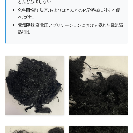
とんど放出しない
化学耐性
酸,塩基,およびほとんどの化学溶媒に対する優
れた耐性
電気隔熱:
高電圧アプリケーションにおける優れた電気隔
熱特性