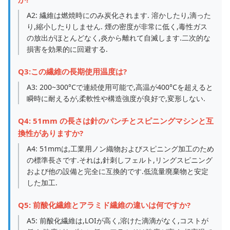
A2: 繊維は燃焼時にのみ炭化されます. 溶かしたり,滴った
り,縮小したりしません. 煙の密度が非常に低く,毒性ガス
の放出がほとんどなく,炎から離れて自滅します.二次的な
損害を効果的に回避する.
Q3:この繊維の長期使用温度は?
A3: 200~300°Cで連続使用可能で,高温が400°Cを超えると
瞬時に耐えるが,柔軟性や構造強度が良好で,変形しない.
Q4: 51mm の長さは針のパンチとスピニングマシンと互
換性がありますか?
A4: 51mmは,工業用ノン織物およびスピニング加工のため
の標準長さです.それは,針刺しフェルト,リングスピニング
および他の設備と完全に互換的です.低流量廃棄物と安定
した加工.
Q5: 前酸化繊維とアラミド繊維の違いは何ですか?
A5: 前酸化繊維は,LOIが高く,溶けた滴滴がなく,コストが