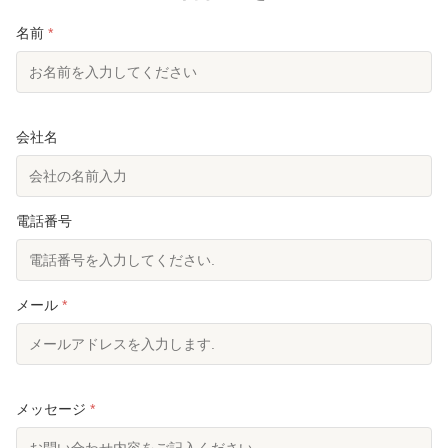
車の遮音硬綿の中核原料として機能します。仕様は
助けます 
カスタマイズ可能技術的特徴独自の高密度ステレオ
はなく,内
名前
*
圧着成形プロセスを搭...
収する...
会社名
電話番号
メール
*
メッセージ
*