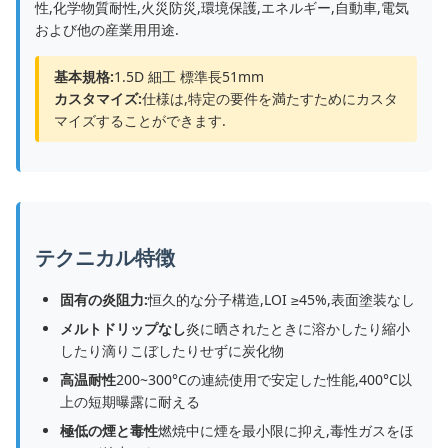
性,化学物質耐性,火災防災,環境保護,エネルギー,自動車,電気
および他の産業用用途.
基本規格:
1.5D 細工 標準長51mm
カスタマイズ:
仕様は,特定の要件を満たすためにカスタ
マイズすることができます.
テクニカル特徴
固有の炎阻力:
恒久的な分子構造,LOI ≥45%,表面塗装なし
メルトドリップなし
炎に晒されたときに溶かしたり縮小
したり滴りこぼしたりせずに炭化物
高温耐性
200~300°Cの連続使用で安定した性能,400°C以
上の短期曝露に耐える
極低の煙と毒性
燃焼中に煙を最小限に抑え,毒性ガスをほ