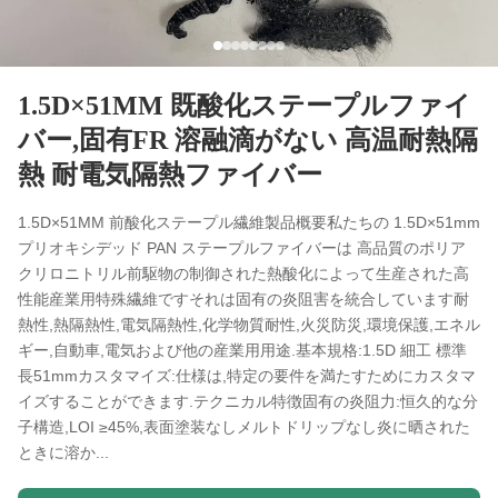
1.5D×51MM 既酸化ステープルファイ
バー,固有FR 溶融滴がない 高温耐熱隔
熱 耐電気隔熱ファイバー
1.5D×51MM 前酸化ステープル繊維製品概要私たちの 1.5D×51mm
プリオキシデッド PAN ステープルファイバーは 高品質のポリア
クリロニトリル前駆物の制御された熱酸化によって生産された高
性能産業用特殊繊維ですそれは固有の炎阻害を統合しています耐
熱性,熱隔熱性,電気隔熱性,化学物質耐性,火災防災,環境保護,エネル
ギー,自動車,電気および他の産業用用途.基本規格:1.5D 細工 標準
長51mmカスタマイズ:仕様は,特定の要件を満たすためにカスタマ
イズすることができます.テクニカル特徴固有の炎阻力:恒久的な分
子構造,LOI ≥45%,表面塗装なしメルトドリップなし炎に晒された
ときに溶か...