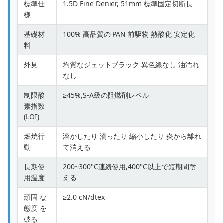
標準仕
1.5D Fine Denier, 51mm 標準固定切断長
様
基礎材
100% 高品質の PAN 前駆物 熱酸化 安定化
料
外見
均質なジェットブラック 異色線なし 油汚れ
なし
制限酸
≥45%,S-A級の阻燃剤レベル
素指数
(LOI)
燃焼行
溶かしたり 滴ったり 縮小したり 炎から離れ
動
て消える
長期使
200~300°C連続使用,400°C以上で短期間耐
用温度
える
頑固 な
≥2.0 cN/dtex
態度 を
破る