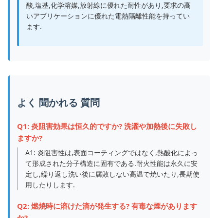
酸,塩基,化学溶媒,放射線に優れた耐性があり,要求の高
いアプリケーションに優れた電熱隔離性能を持ってい
ます.
よく 聞かれる 質問
Q1: 炎阻害効果は恒久的ですか? 洗濯や加熱後に失敗し
ますか?
A1: 炎阻害性は,表面コーティングではなく,熱酸化によっ
て形成された分子構造に固有である.耐火性能は永久に安
定し,繰り返し洗い後に腐敗しない高温で焼いたり,長期使
用したりします.
Q2: 燃焼時に溶けた滴が発生する? 有毒な煙があります
か?