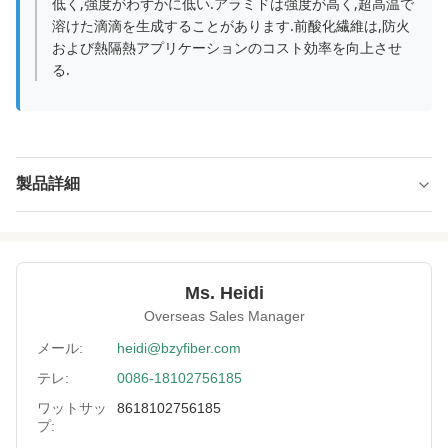
低く,強度がわずかに低い.アラミドは強度が高く,超高温で
溶けた滴滴を生成することがあります.前酸化繊維は,防火
および熱隔熱アプリケーションのコスト効率を向上させ
る.
製品詳細
Name:
予備酸化ステープルファイバー
Specification:
1.5D*51MM
Ms. Heidi
Native/Regenerative:
ネイティブ
Overseas Sales Manager
Color:
黒
メール:
heidi@bzyfiber.com
テレ:
0086-18102756185
More Sizes:
カスタマイズ可能
ワットサッ
8618102756185
Siliconized/Non-
非ケイ化物
プ:
Silicified: