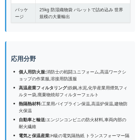
パッケ
25kg 防湿織物袋 パレットで詰め込み 世界
ージ
規模の大量輸出
応用分野
個人用防火服:
消防士の戦闘ユニフォーム,高温ワークシ
ョップの作業服,溶接用防護服
高温産業フィルタリング:
鉄鋼,水泥,化学産業用煙気フィ
ルター袋,廃棄物焼却フィルターフェルト
熱隔熱材料:
工業用パイプライン保温,高温炉保温,建物防
火保温
自動車と輸送:
エンジンコンビニの防火材料,車両内部の
耐火繊維
電気と保温産業:
H級の電気隔熱紙 トランスフォーマー隔