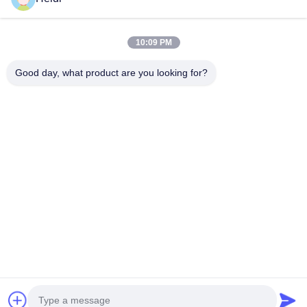
카테고리
10:09 PM
폴리에스터 스테이플 섬유
난연성 폴리에스테르 스테이플 섬유
Good day, what product are you looking for?
녹는 속도 가 낮은 폴리에스터 섬유
무의미한 컨쥬게이트 폴리에스터 스테이플 섬유
비스코스 스테이플 섬유 및 불 난연제 비스코스 폴리에스터 섬유
저희와 연락
전화: 86-18102756185
전자 메일:
heidi@bzyfiber.com
추가 1510-1511 방, 북쪽 타워, 시조 상거래 센터, 165 차오존
중도, 리완 지구, 광저우 시, 광둥 성, 중국.
Copyright © 2024-2026 Guangzhou Octopus Fiber Co.,Ltd.. 모든 권리는 보호
됩니다. |
사이트맵