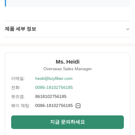
제품 세부 정보
Name:
사전 산화된 스테이플 섬유
Specification:
1.5D*51MM
Ms. Heidi
Native/Regenerative:
토종의
Overseas Sales Manager
Color:
검은색
이메일:
heidi@bzyfiber.com
전화:
0086-18102756185
More Sizes:
맞춤형
왓츠앱:
8618102756185
Siliconized/Non-
규화되지 않은
Silicified:
웨이 채팅:
0086-18102756185
지금 문의하세요