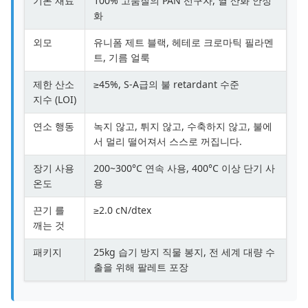
기본 재료
100% 고품질의 PAN 선구자, 열 산화 안정
화
외모
유니폼 제트 블랙, 헤테로 크로마틱 필라멘
트, 기름 얼룩
제한 산소
≥45%, S-A급의 불 retardant 수준
지수 (LOI)
연소 행동
녹지 않고, 튀지 않고, 수축하지 않고, 불에
서 멀리 떨어져서 스스로 꺼집니다.
장기 사용
200~300°C 연속 사용, 400°C 이상 단기 사
온도
용
끈기 를
≥2.0 cN/dtex
깨는 것
패키지
25kg 습기 방지 직물 봉지, 전 세계 대량 수
출을 위해 팔레트 포장