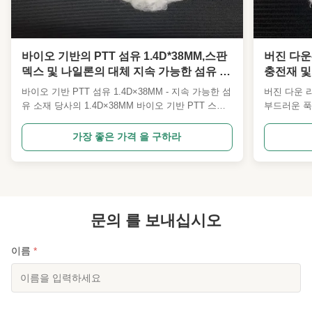
바이오 기반의 PTT 섬유 1.4D*38MM,스판
버진 다운-
덱스 및 나일론의 대체 지속 가능한 섬유 물
충전재 및
질 또한 채우기 및 다른 목적으로 사용할 수
실리콘 처
바이오 기반 PTT 섬유 1.4D×38MM - 지속 가능한 섬
버진 다운 라
있습니다.
유 소재 당사의 1.4D×38MM 바이오 기반 PTT 스테
부드러운 푹
이플 섬유는 3세대 업그레이드된 폴리에스터 기술을
이버 침대 의
대표하는 지속 가능한 고성능 폴리에스터 원료입니
* 12MM
가장 좋은 가격 을 구하라
다. 환경 보호, 편안함 및 기능적 성능의 완벽한 균형
질의 초미세
을 이루고 있으며 섬유 산업에서 일반 폴리에스테르,
기 덩어리와
부분 스판덱스 및 나일론을 대체하는 이상적인 업그
으로 개발되
레이드 대체품으로 널리 인식되고 있습니다. 사양은
로 만들어졌
맞춤 설정할 수 있습니다. 기존의 석유계 합성섬유와
되었습니다.
는 달리 식물발효 바이오 기반 PDO를 핵심원료로
문의 를 보내십시오
름 같은 푹
사용하여 석유자원의 ...
안함을 특징으
이름
*