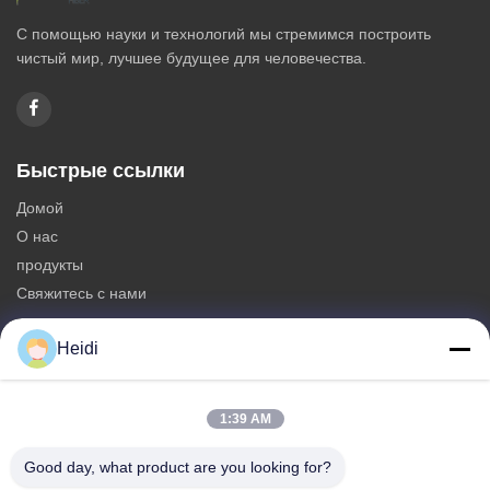
С помощью науки и технологий мы стремимся построить
чистый мир, лучшее будущее для человечества.
Быстрые ссылки
Домой
О нас
продукты
Свяжитесь с нами
Категории
Heidi
Штапельное волокно полиэстера
Огнеупорные полиэстерные нитейные волокна
1:39 AM
Полиэстерные волокна с низким способом плавления
Good day, what product are you looking for?
Неубедительное проспряганное штапельное волокно
полиэстера