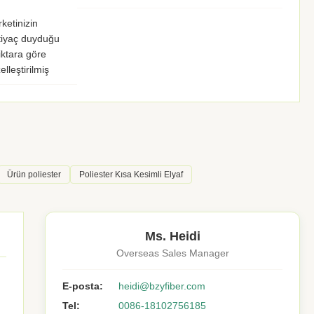
rketinizin
tiyaç duyduğu
ktara göre
elleştirilmiş
Ürün poliester
Poliester Kısa Kesimli Elyaf
Ms. Heidi
Overseas Sales Manager
E-posta:
heidi@bzyfiber.com
Tel:
0086-18102756185