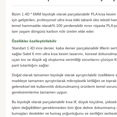
Bizim 1.4D * 6MM biyolojik olarak parçalanabilir PLA kısa kesim b
için geliştirilen, profesyonel ultra kısa bitki tabanlı eko tekstil h
temel hammadde olarak% 100 yenilenebilir mısır nişasta PLA polim
tam yaşam döngüsü karbon nötr üretim elde eder.
Özellikler özelleştirilebilir
Standart 1.4D ince denier, kaba denier parçalanabilir liflerin s
sağlar.Sabit 6 mm ultra kısa kesim tasarımı, küresel dokunulmamış 
uçan toz ve düşük ağ oluşturma verimliliği sorunlarını çözüyor.K
parti tutarlılığını sağlar.
Doğal olarak tamamen biyolojik olarak ayrıştırılabilir özellikler
maddeye tamamen ayrıştırılarak mikroplastik kirliliğini ve toprak
geleneksel tek kullanımlık dokunulmamış ürünlerin temel sorununu
gereksinimlerine tamamen uygun.
Bu biyolojik olarak parçalanabilir kısa lif, düşük küçülme, yüksek d
işlem değişiklikleri gerektirmeden tüm iğne delme dokunmamış 
kumaşları destekler ve kumaş yoğunluğunu ve sertliğini serbestçe 