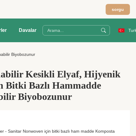
sorgu
ler
Davalar
Tur
nabilir Biyobozunur
bilir Kesikli Elyaf, Hijyenik
n Bitki Bazlı Hammadde
ilir Biyobozunur
er - Sanitar Nonwoven için bitki bazlı ham madde Komposta