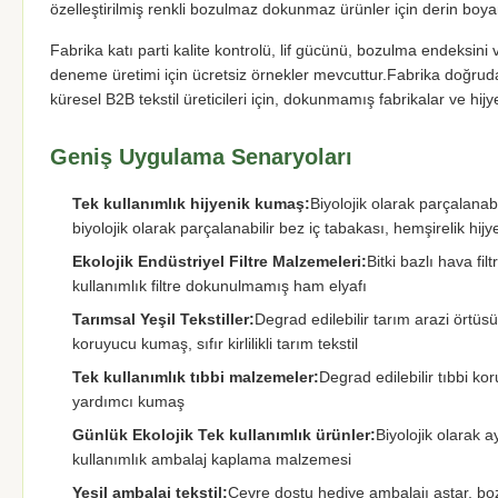
özelleştirilmiş renkli bozulmaz dokunmaz ürünler için derin boy
Fabrika katı parti kalite kontrolü, lif gücünü, bozulma endeksini 
deneme üretimi için ücretsiz örnekler mevcuttur.Fabrika doğrudan 
küresel B2B tekstil üreticileri için, dokunmamış fabrikalar ve hijye
Geniş Uygulama Senaryoları
Tek kullanımlık hijyenik kumaş:
Biyolojik olarak parçalanabi
biyolojik olarak parçalanabilir bez iç tabakası, hemşirelik 
Ekolojik Endüstriyel Filtre Malzemeleri:
Bitki bazlı hava fil
kullanımlık filtre dokunulmamış ham elyafı
Tarımsal Yeşil Tekstiller:
Degrad edilebilir tarım arazi örtü
koruyucu kumaş, sıfır kirlilikli tarım tekstil
Tek kullanımlık tıbbi malzemeler:
Degrad edilebilir tıbbi ko
yardımcı kumaş
Günlük Ekolojik Tek kullanımlık ürünler:
Biyolojik olarak ay
kullanımlık ambalaj kaplama malzemesi
Yeşil ambalaj tekstil:
Çevre dostu hediye ambalajı astar, bozu