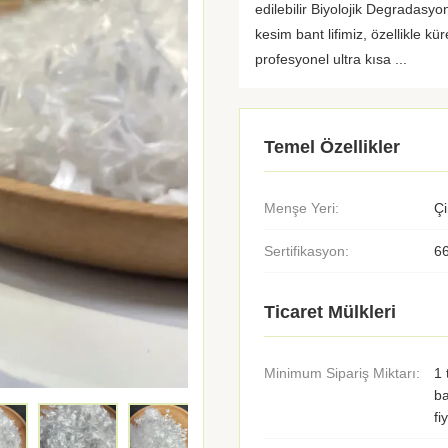
edilebilir Biyolojik Degradasyo
kesim bant lifimiz, özellikle kü
profesyonel ultra kısa ...
Temel Özellikler
Menşe Yeri:
Çi
Sertifikasyon:
6
Ticaret Mülkleri
Minimum Sipariş Miktarı:
1 
b
fi