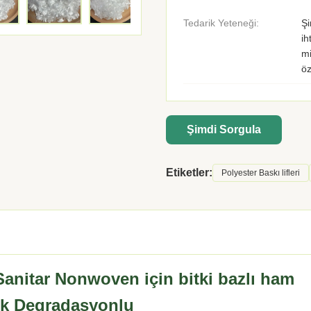
Tedarik Yeteneği:
Şi
ih
mi
öz
Şimdi Sorgula
Etiketler:
Polyester Baskı lifleri
anitar Nonwoven için bitki bazlı ham
ik Degradasyonlu