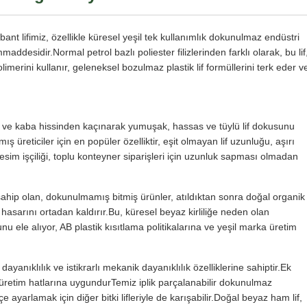
ant lifimiz, özellikle küresel yeşil tek kullanımlık dokunulmaz endüstri
ammaddesidir.Normal petrol bazlı poliester filizlerinden farklı olarak, bu lif
erini kullanır, geleneksel bozulmaz plastik lif formüllerini terk eder v
ert ve kaba hissinden kaçınarak yumuşak, hassas ve tüylü lif dokusunu
üreticiler için en popüler özelliktir, eşit olmayan lif uzunluğu, aşırı
esim işçiliği, toplu konteyner siparişleri için uzunluk sapması olmadan
e sahip olan, dokunulmamış bitmiş ürünler, atıldıktan sonra doğal organik
 hasarını ortadan kaldırır.Bu, küresel beyaz kirliliğe neden olan
 ele alıyor, AB plastik kısıtlama politikalarına ve yeşil marka üretim
ayanıklılık ve istikrarlı mekanik dayanıklılık özelliklerine sahiptir.Ek
üretim hatlarına uygundurTemiz iplik parçalanabilir dokunulmaz
ayarlamak için diğer bitki lifleriyle de karışabilir.Doğal beyaz ham lif,