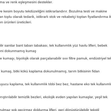
ama ve renk eşleşmesini destekler.
ve kesim boyutu tekdüzeliğini istikrarlandırır. Bozulma testi ve makine
toplu olarak tedarik, istikrarlı stok ve rekabetçi toptan fiyatlandırma il
n ürünleri üreticileri.
lir sanitar bant taban tabakası, tek kullanımlık yüz havlu lifleri, bebek
hijyeni dokunmamış kumaş
tre kumaşı, biyolojik olarak parçalanabilir sıvı filtre pamuk, endüstriyel te
sü kumaş, bitki kökü kaplama dokunulmamış, tarım bitkisinin fidan
ruyucu kaplama, tek kullanımlık tıbbi bez bez, hastane eko tek kullanıml
rıştırılabilir temizlik bezleri, ekolojik evden yapılan kumaşlar, yeşil tek
lmaz şok geçirmez doldurma lifleri, geri dönüştürülebilir tekstil