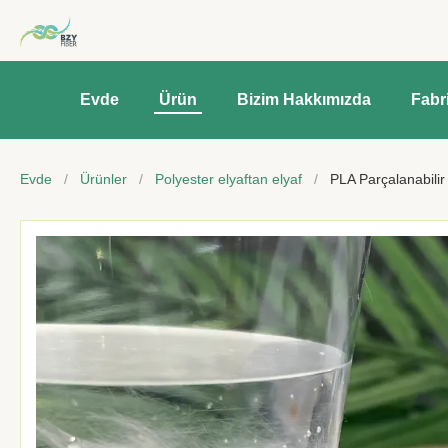
Evde
Ürün
Bizim Hakkımızda
Fabr
Evde
/
Ürünler
/
Polyester elyaftan elyaf
/
PLA Parçalanabilir