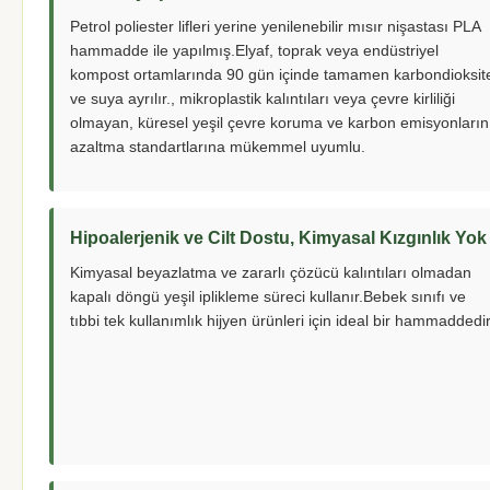
Petrol poliester lifleri yerine yenilenebilir mısır nişastası PLA
hammadde ile yapılmış.Elyaf, toprak veya endüstriyel
kompost ortamlarında 90 gün içinde tamamen karbondioksit
ve suya ayrılır., mikroplastik kalıntıları veya çevre kirliliği
olmayan, küresel yeşil çevre koruma ve karbon emisyonların
azaltma standartlarına mükemmel uyumlu.
Hipoalerjenik ve Cilt Dostu, Kimyasal Kızgınlık Yok
Kimyasal beyazlatma ve zararlı çözücü kalıntıları olmadan
kapalı döngü yeşil iplikleme süreci kullanır.Bebek sınıfı ve
tıbbi tek kullanımlık hijyen ürünleri için ideal bir hammaddedir