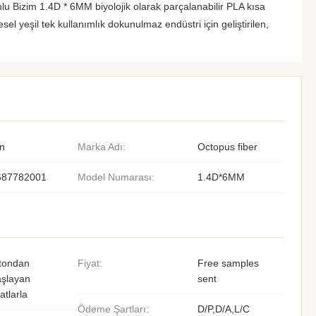
nlu Bizim 1.4D * 6MM biyolojik olarak parçalanabilir PLA kısa
resel yeşil tek kullanımlık dokunulmaz endüstri için geliştirilen,
n
Marka Adı:
Octopus fiber
687782001
Model Numarası:
1.4D*6MM
tondan
Fiyat:
Free samples
aşlayan
sent
yatlarla
Ödeme Şartları:
D/P,D/A,L/C