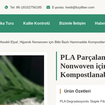
Tel:
86-18102756185
E-posta:
heidi@bzyfiber.com
ika Turu
Kalite Kontrolü
Bizimle İletişim
Haber
 Kesikli Elyaf, Hijyenik Nonwoven için Bitki Bazlı Hammadde Kompostla
PLA Parçalana
Nonwoven içi
Kompostlanab
Ürün Özetleri
PLA Degradasyonlu Staple Fib