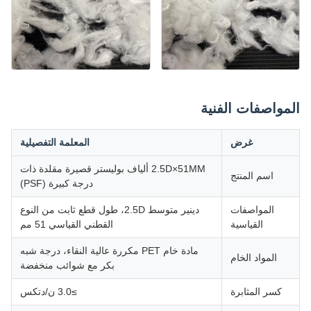
المواصفات الفنية
غرض
المعلمة التفصيلية
2.5D×51MM ألياف بوليستر قصيرة مقلدة ذات
اسم المنتج
درجة كبيرة (PSF)
المواصفات
دينير متوسط ​​2.5D، طول قطع ثابت من النوع
القياسية
القطني القياسي 51 مم
مادة خام PET مكررة عالية النقاء، درجة شبه
المواد الخام
بكر مع شوائب منخفضة
كسر المثابرة
≥3.0 ن/دتكس