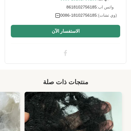
Siliconized/Non-
غير سيليكات
واتس اب:
8618102756185
Silicified:
(وي تشات):
0086-18102756185
الاستفسار الآن
منتجات ذات صلة