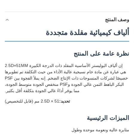
وصف المنتج
ألياف كيميائية مقلدة متجددة
نظرة عامة على المنتج
إن ألياف البوليستر الأساسية المقلد ذات الدرجة الكبيرة 2.5D×51MM
هي عبارة عن مادة خام نسيجية عالية الأداء من حيث التكلفة تم تطويرها
خصيصًا لشركات المنسوجات ذات الإنتاج الضخم. إنه يملأ الفجوة بين PSF
البكر الباهظ الثمن عالي الجودة وPSF منخفض الجودة متوسط ​​الجودة،
مما يوفر أداءً عالي الجودة بتكلفة أقل بكثير.
تحديد:
2.5D × 51 مم (قابل للتخصيص)
الميزات الرئيسية
مثابرة عالية ونعومة موحدة وطول