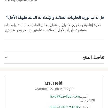
الجودة للطلبات بالجملة.
هل تدعم توريد الحاويات السائبة والإمدادات الثابتة طويلة الأجل؟
قدرة إنتاجية ومخزون كافيان، يدعمان شحن الحاويات السائبة وإمدادات
مستقرة طويلة الأجل للعملاء المتعاونين، بسعر وجودة ثابتين.
تفاصيل المنتج
Name:
ألياف كيميائية مقلدة متجددة
Specification:
2.5D * 51 مللي متر
Ms. Heidi
Native/Regenerative:
متجدد
Overseas Sales Manager
Color:
أبيض
البريد
heidi@bzyfiber.com
الإلكتروني:
More Sizes:
قابلة للتخصيص
الهاتف:
0086-18102756185