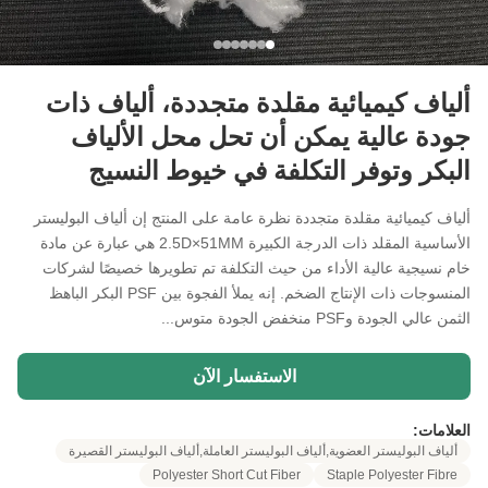
ألياف كيميائية مقلدة متجددة، ألياف ذات
جودة عالية يمكن أن تحل محل الألياف
البكر وتوفر التكلفة في خيوط النسيج
ألياف كيميائية مقلدة متجددة نظرة عامة على المنتج إن ألياف البوليستر
الأساسية المقلد ذات الدرجة الكبيرة 2.5D×51MM هي عبارة عن مادة
خام نسيجية عالية الأداء من حيث التكلفة تم تطويرها خصيصًا لشركات
المنسوجات ذات الإنتاج الضخم. إنه يملأ الفجوة بين PSF البكر الباهظ
الثمن عالي الجودة وPSF منخفض الجودة متوس...
الاستفسار الآن
العلامات:
ألياف البوليستر العضوية,ألياف البوليستر العاملة,ألياف البوليستر القصيرة
Polyester Short Cut Fiber
Staple Polyester Fibre