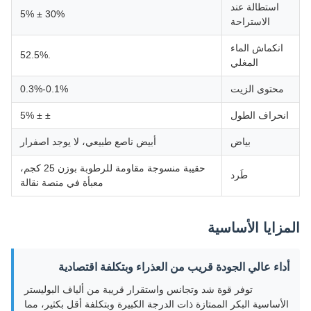
استطالة عند
30% ± 5%
الاستراحة
انكماش الماء
.52.5%
المغلي
محتوى الزيت
0.1%-0.3%
انحراف الطول
± ± 5%
بياض
أبيض ناصع طبيعي، لا يوجد اصفرار
حقيبة منسوجة مقاومة للرطوبة بوزن 25 كجم،
طَرد
معبأة في منصة نقالة
المزايا الأساسية
أداء عالي الجودة قريب من العذراء وبتكلفة اقتصادية
توفر قوة شد وتجانس واستقرار قريبة من ألياف البوليستر
الأساسية البكر الممتازة ذات الدرجة الكبيرة وبتكلفة أقل بكثير، مما