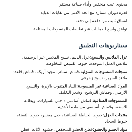
محتوى عيب منخفض وأداء صباغة مستقر
قدرة دوران ممتازة مع الحد الأدنى من نفايات الذبابة
اتساق ثابت من دفعة إلى دفعة
توافق واسع للعمليات عبر تطبيقات المنسوجات المختلفة
سيناريوهات التطبيق
غزل الملابس والنسيج:
غزل الدنيم، نسيج الملابس غير الرسمية،
ملابس العمل الموحدة، خيوط القميص المخلوطة
منتجات المنسوجات المنزلية:
قماش ستائر، تنجيد أريكة، قماش قاعدة
ملاءة السرير، نسيج زخرفي
المواد الصناعية غير المنسوجة:
اللباد المثقوب بالإبرة، والنسيج
الأرضي، وقماش الترشيح، وشعر التغليف
المنسوجات الصناعية:
قماش أساسي داخلي للسيارات، وبطانة
للأمتعة، وقماش أساسي من مادة الأحذية
منتجات الغزل:
خيوط الخياطة الصناعية، حبل مضفر، خيوط التعبئة،
خيوط السجاد
مواد الحشو والحشو:
قطن الحشو المنخفض، حشوة الأثاث، قطن