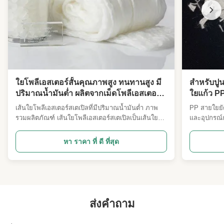
ใยโพลีเอสเตอร์สั้นคุณภาพสูง ทนทานสูง มี
สำหรับปู
ปริมาณน้ำมันต่ำ ผลิตจากเม็ดโพลีเอสเตอร์
ใยแก้ว P
100%
สามารถปร
เส้นใยโพลีเอสเตอร์สเตเปิลที่มีปริมาณน้ำมันต่ำ ภาพ
PP สายใยยัด
รวมผลิตภัณฑ์ เส้นใยโพลีเอสเตอร์สเตเปิลเป็นเส้นใย
และอุปกรณ์
สังเคราะห์ประสิทธิภาพสูงที่ผลิตจากเม็ดโพลีเอสเตอร์
สายใย PP ต
100% ทำให้มั่นใจได้ในคุณภาพและความสม่ำเสมอที่
คุณภาพสูง โ
หา ราคา ที่ ดี ที่สุด
เหนือกว่า เส้นใยโพลีเอสเตอร์สเตเปิลบริสุทธิ์นี้มีความ
ผลงานได้อย่า
ทนทาน ความแข็งแรง และความสามารถในการปรับ
อุตสาหกรรม
ตัวที่ยอดเยี่ย...
ยําของความล
ส่งคำถาม