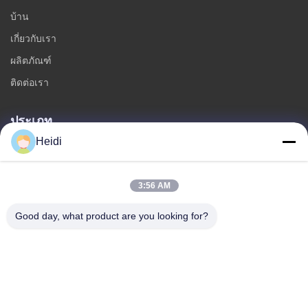
บ้าน
เกี่ยวกับเรา
ผลิตภัณฑ์
ติดต่อเรา
ประเภท
Heidi
เส้นใยโพลีเอสเตอร์หลัก
เส้นใยโพลีเอสเตอร์หลักทนไฟ
3:56 AM
สายใยพอลิเอสเตอร์ที่ละลายน้อย
เส้นใยโพลีเอสเตอร์หลักเชื่อมแบบกลวง
Good day, what product are you looking for?
สายใยสแตปเปลวิสโกส และสายใยพอลิเอสเตอร์วิสโกสที่ทนไฟ
ติดต่อเรา
โทรศัพท์: 86-18102756185