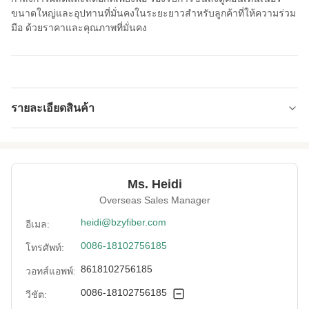
ขนาดใหญ่และอุปทานที่มั่นคงในระยะยาวสำหรับลูกค้าที่ให้ความร่วม
มือ ด้วยราคาและคุณภาพที่มั่นคง
รายละเอียดสินค้า
Name:
เส้นใยเคมีเลียนแบบที่สร้างใหม่
Specification:
2.5D*51มม
Ms. Heidi
Native/Regenerative:
Overseas Sales Manager
ปฏิรูป
heidi@bzyfiber.com
อีเมล:
Color:
สีขาว
0086-18102756185
โทรศัพท์:
More Sizes:
ปรับแต่งได้
8618102756185
วอทส์แอพพ์:
Siliconized/Non-
ไม่เป็นซิลิเกต
0086-18102756185
วีชัต:
Silicified: