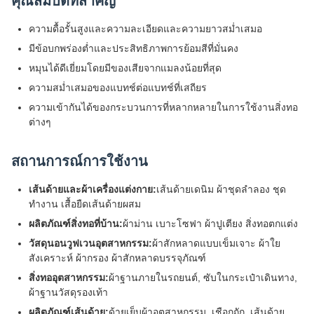
คุณสมบัติที่สำคัญ
ความดื้อรั้นสูงและความละเอียดและความยาวสม่ำเสมอ
มีข้อบกพร่องต่ำและประสิทธิภาพการย้อมสีที่มั่นคง
หมุนได้ดีเยี่ยมโดยมีของเสียจากแมลงน้อยที่สุด
ความสม่ำเสมอของแบทช์ต่อแบทช์ที่เสถียร
ความเข้ากันได้ของกระบวนการที่หลากหลายในการใช้งานสิ่งทอ
ต่างๆ
สถานการณ์การใช้งาน
เส้นด้ายและผ้าเครื่องแต่งกาย:
เส้นด้ายเดนิม ผ้าชุดลำลอง ชุด
ทำงาน เสื้อยืดเส้นด้ายผสม
ผลิตภัณฑ์สิ่งทอที่บ้าน:
ผ้าม่าน เบาะโซฟา ผ้าปูเตียง สิ่งทอตกแต่ง
วัสดุนอนวูฟเวนอุตสาหกรรม:
ผ้าสักหลาดแบบเข็มเจาะ ผ้าใย
สังเคราะห์ ผ้ากรอง ผ้าสักหลาดบรรจุภัณฑ์
สิ่งทออุตสาหกรรม:
ผ้าฐานภายในรถยนต์, ซับในกระเป๋าเดินทาง,
ผ้าฐานวัสดุรองเท้า
ผลิตภัณฑ์เส้นด้าย:
ด้ายเย็บผ้าอุตสาหกรรม, เชือกถัก, เส้นด้าย