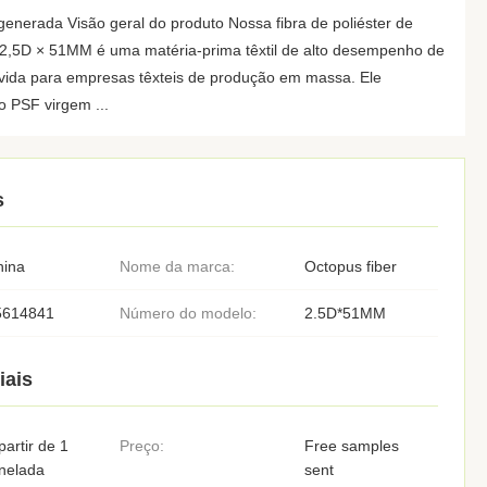
enerada Visão geral do produto Nossa fibra de poliéster de
 2,5D × 51MM é uma matéria-prima têxtil de alto desempenho de
vida para empresas têxteis de produção em massa. Ele
o PSF virgem ...
s
hina
Nome da marca:
Octopus fiber
5614841
Número do modelo:
2.5D*51MM
iais
partir de 1
Preço:
Free samples
nelada
sent