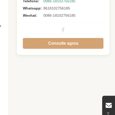
Telefone:
0086-18102756185
Whatsapp:
8618102756185
Wechat:
0086-18102756185
e
Consulte agora