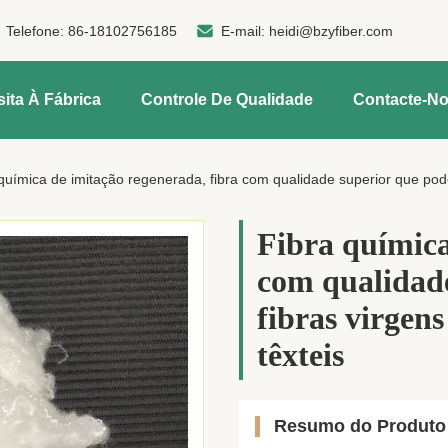
Telefone:
86-18102756185
E-mail:
heidi@bzyfiber.com
sita À Fábrica
Controle De Qualidade
Contacte-N
química de imitação regenerada, fibra com qualidade superior que pode 
Fibra química
com qualidade
fibras virgens
têxteis
Resumo do Produto