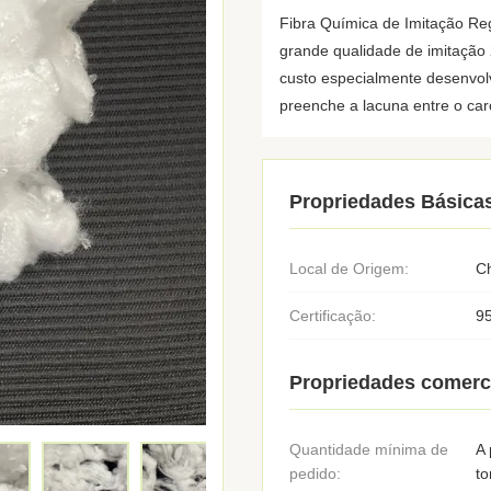
Fibra Química de Imitação Reg
grande qualidade de imitação
custo especialmente desenvol
preenche a lacuna entre o car
Propriedades Básica
Local de Origem:
C
Certificação:
9
Propriedades comerc
Quantidade mínima de
A 
pedido:
to