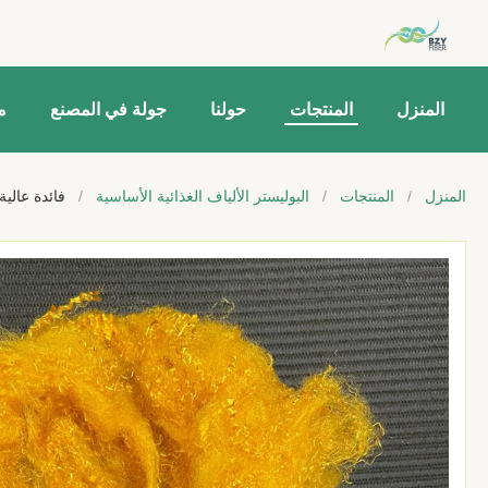
المنزل
المنتجات
حولنا
جولة في المصنع
م
المنزل
/
المنتجات
/
البوليستر الألياف الغذائية الأساسية
/
فائدة عالية من أداء PI الألياف العادمة 2D * 51MM ، مقاومة للكيماو