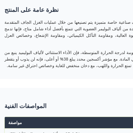
نظرة عامة على المنتج
2 الخاصة بنا عبارة عن ألياف صناعية خاصة متميزة يتم تصنيعها من خلال عمليات الغزل الجاف المتقدمة
دة من ألياف البوليمر العضوية التي تتمتع بأفضل أداء شامل متاح، فإنها تدمج
وة العالية، ومقاومة التآكل الكيميائي، ومقاومة الإشعاع، وخصائص العزل
مة لدرجة الحرارة المتوسطة، فإن الأداء الاستثنائي لألياف البوليميد ينبع من
هيكلها الجزيئي لحلقة الإيميد العطرية الفريدة، وهي سمة متأصلة في المادة. مع مؤشر أكسجين محدد يبلغ 38% أو أعلى، فإنه لن يذوب أو يتقطر
ة تمنع الحرارة واللهب، مع دخان منخفض للغاية وخصائص احتراق غير سامة.
المواصفات الفنية
مواصفة