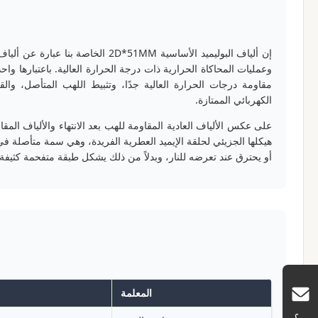
إن ألياف البوليميد الأساسية D*51MM
وعمليات المحاكاة الحرارية ذات درجة الحرارة العالية. باعتبارها واح
مقاومة درجات الحرارة العالية جدًا، وتثبيط اللهب المتأصل، والق
الكهربائي الممتازة.
على عكس الألياف العادية المقاومة للهب بعد الانتهاء والألياف المقاو
أو يحترق عند تعرضه للنار، وبدلاً من ذلك يشكل طبقة متفحمة كثيف
المعلمة