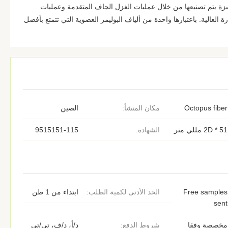
زة يتم تصنيعها من خلال عمليات الغزل الجاف المتقدمة وعمليات
 العالية. باعتبارها واحدة من ألياف البوليمر العضوية التي تتمتع بأفضل
Octopus fiber
مكان المنشأ:
الصين
2D * 51 مللي متر
الشهادة:
9515151-115
Free samples
الحد الأدنى لكمية الطلب:
ابتداء من 1 طن
sent
مخصصة وفقا
شروط الدفع:
د/أ، د/ف، تي/تي