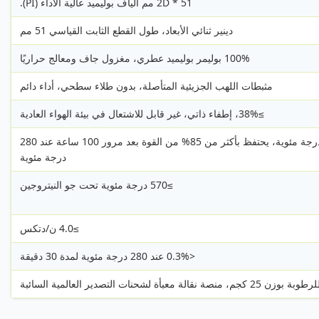
2D * 51 مم ألياف بوليميد عالية الأداء (PI).
دينير ثنائي الأبعاد، طول القطع الثابت القياسي 51 مم
100% بوليمر بوليميد عطري، مغزول جاف ومعالج حراريًا
مثبطات اللهب الجزيئية المتأصلة، بدون طلاء سطحي، أداء دائم
≥38%، إطفاء ذاتي، غير قابل للاشتعال في بيئة الهواء العادية
تشغيل مستمر عند 260 درجة مئوية، يحتفظ بأكثر من 85% من القوة بعد مرور 100 ساعة عند 280
درجة مئوية
≥570 درجة مئوية تحت جو النيتروجين
≥4.0 ن/دتكس
<0.3% عند 280 درجة مئوية لمدة 30 دقيقة
ة لشحنات التصدير العالمية السائبة