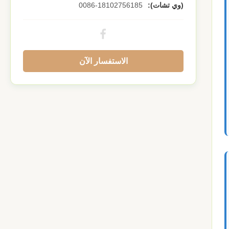
(وي تشات):
0086-18102756185
الاستفسار الآن