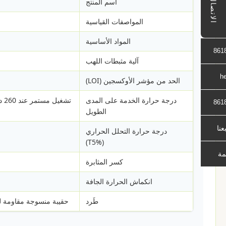
الاتصال
اسم المنتج
المواصفات القياسية
المواد الأساسية
861
آلية مثبطات اللهب
h
الحد من مؤشر الأوكسجين (LOI)
درجة حرارة الخدمة على المدى
861
الطويل
بعنا
درجة حرارة التحلل الحراري
(T5%)
مة
كسر المثابرة
انكماش الحرارة الجافة
طَرد
حقيبة منسوجة مقاومة للرطوبة بوزن 25 كجم، منصة نقالة معبأ