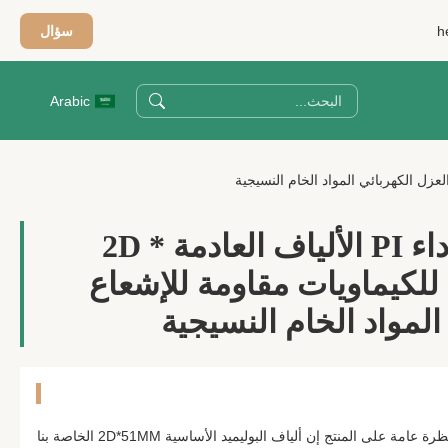
h
سؤال
Arabic
فائدة عالية من أداء PI الألياف العادمة 2D *
ومة للكيماويات مقاومة للإشعاع
المواد الخام النسيجية
ألياف PI عالية الأداء 2D * 51 مم نظرة عامة على المنتج إن ألياف البوليميد الأساسية 2D*51MM الخاصة بنا