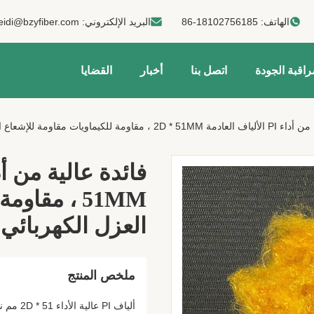
الهاتف:
86-18102756185
البريد الإلكتروني:
eidi@bzyfiber.com
راقبة الجودة
اتصل بنا
أخبار
القضايا
يات مقاومة للإشعاع العزل الكهربائي المواد الخام النسيجية
51MM ، مقا
العزل الكهربائي 
ملخص المنتج