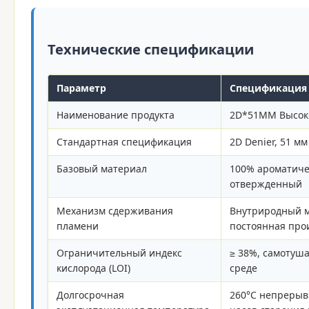
Технические спецификации
Параметр
Спецификация
Наименование продукта
2D*51MM Высоко
Стандартная спецификация
2D Denier, 51 м
Базовый материал
100% ароматиче
отвержденный
Механизм сдерживания
Внутриродный м
пламени
постоянная про
Ограничительный индекс
≥ 38%, самотуш
кислорода (LOI)
среде
Долгосрочная
260°C непрерывн