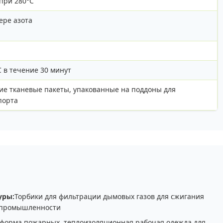
при 280°C
ере азота
C в течение 30 минут
кие тканевые пакеты, упакованные на поддоны для
порта
уры:
Торбики для фильтрации дымовых газов для сжигания
й промышленности
 форма пожарных, теплоизоляционная рабочая одежда для