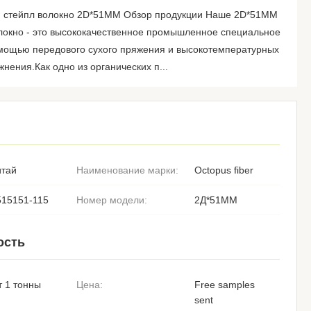
 стейпл волокно 2D*51MM Обзор продукции Наше 2D*51MM
локно - это высококачественное промышленное специальное
омощью передового сухого пряжения и высокотемпературных
нения.Как одно из органических п...
итай
Наименование марки:
Octopus fiber
515151-115
Номер модели:
2Д*51ММ
ость
т 1 тонны
Цена:
Free samples
sent