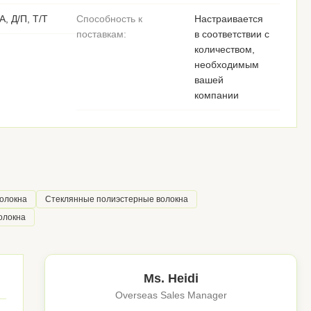
А, Д/П, Т/Т
Способность к
Настраивается
поставкам:
в соответствии с
количеством,
необходимым
вашей
компании
олокна
Стеклянные полиэстерные волокна
олокна
Ms. Heidi
Overseas Sales Manager