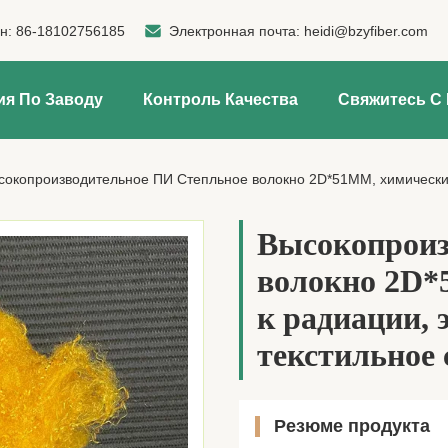
н:
86-18102756185
Электронная почта:
heidi@bzyfiber.com
ия По Заводу
Контроль Качества
Свяжитесь С
окопроизводительное ПИ Степльное волокно 2D*51MM, химически усто
Высокопроиз
волокно 2D*
к радиации, 
текстильное
Резюме продукта