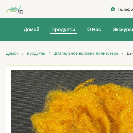
Телефо
Домой
Продукты
О Нас
Экскурс
Домой
/
продукты
/
Штапельное волокно полиэстера
/
Выс