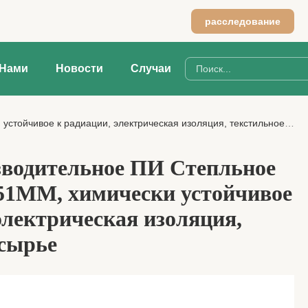
расследование
 Нами
Новости
Случаи
йчивое к радиации, электрическая изоляция, текстильное сырье
водительное ПИ Степльное
51MM, химически устойчивое
электрическая изоляция,
 сырье