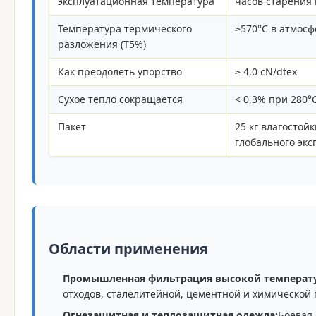
эксплуатационная температура
часов старения 
Температура термического
≥570°C в атмосф
разложения (T5%)
Как преодолеть упорство
≥ 4,0 cN/dtex
Сухое тепло сокращается
< 0,3% при 280°
Пакет
25 кг влагостой
глобального экс
Области применения
Промышленная фильтрация высокой температ
отходов, сталелитейной, цементной и химическо
Огнезащитная и теплозащитная одежда:
Боевая