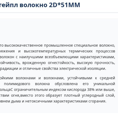
тейпл волокно 2D*51MM
то высококачественное промышленное специальное волокно,
ряжения и высокотемпературных термических процессов
 волокон с наилучшими всеобъемлющими характеристиками,
тойчивость, врожденную огнестойкость, высокую прочность,
к радиации и отличные свойства электрической изоляции.
ойкими волокнами и волокнами, устойчивыми к средней
ть полимидового волокна обусловлена его уникальной
кольцаС ограничительным индексом кислорода 38% или выше,
ствии огня,вместо этого образует плотный углеродный слой,
ровнем дыма и нетоксичными характеристиками сгорания.