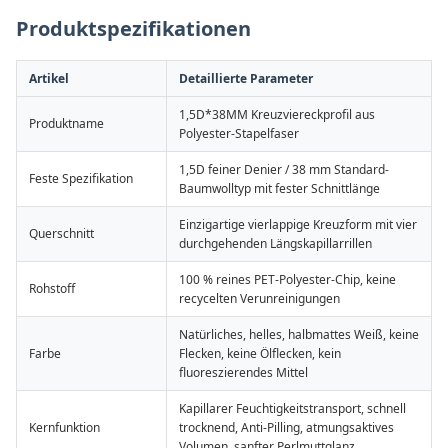
Produktspezifikationen
Artikel
Detaillierte Parameter
1,5D*38MM Kreuzviereckprofil aus
Produktname
Polyester-Stapelfaser
1,5D feiner Denier / 38 mm Standard-
Feste Spezifikation
Baumwolltyp mit fester Schnittlänge
Einzigartige vierlappige Kreuzform mit vier
Querschnitt
durchgehenden Längskapillarrillen
100 % reines PET-Polyester-Chip, keine
Rohstoff
recycelten Verunreinigungen
Natürliches, helles, halbmattes Weiß, keine
Farbe
Flecken, keine Ölflecken, kein
fluoreszierendes Mittel
Kapillarer Feuchtigkeitstransport, schnell
Kernfunktion
trocknend, Anti-Pilling, atmungsaktives
Volumen, sanfter Perlmuttglanz