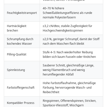
40–70 % höhere
Feuchtigkeitstransport
Schweißableitungseffizienz als runde
normale Polyesterfasern
Hartnäckigkeit
≥3,2 cN/dtex, stabile Zugfestigkeit für
brechen
Hochgeschwindigkeitsspinnen
Schrumpfung durch
≤2,0 %, geringer Schrumpf, damit der Stoff
kochendes Wasser
nach dem Waschen flach bleibt
Stufe 4–5: Nach wiederholter Reibung
Pilling-Qualität
bilden sich kaum Fusseln oder Knötchen
Sauberer Schnitt, gleichmäßige Länge,
Spinnleistung
wenig Filamentbruch und wenig
herumfliegender Abfall
Hohe Farbstoffaufnahme, gleichmäßige
Farbstoffeigenschaft
Färbung, hervorragende Wasch- und
Reibechtheit
Ringspinnen, Offenendspinnen, Stricken,
Kompatibler Prozess
Spunlace-Vliesstoff, Mischgarn