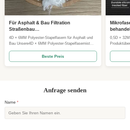
Für Asphalt & Bau Filtration
Mikrofase
Straßenbau
behandel
Hochfestigkeitsverstärkung 4D*6MM
Silikonb
4D × 6MM Polyester-Stapelfasern für Asphalt und
0,5D × 32MM
Faser Polyester Stückfaser
Ultrafei
Bau Unsere4D × 6MM Polyester-Stapelfasernist
Produktübe
Reinigun
eine hochleistungsfähige Kurzschnittfaser, die
Silikonbehan
speziell für den Straßenbau, die
hochwertige
Beste Preis
Asphaltverstärkung, den Bauwesen und die
speziell für
industrielle Filtration entwickelt
Flusenbildu
wurde.Alkalibeständigkeit, Anti-Aging und
wurde. Mit e
gleichmä...
Anfrage senden
Name
*