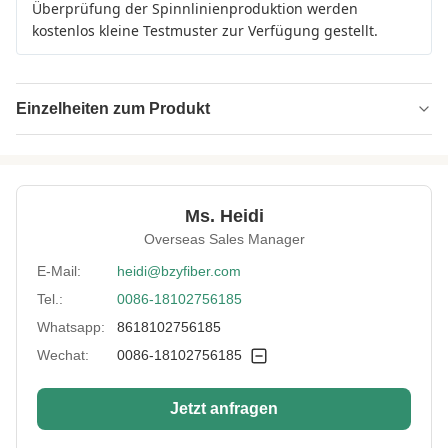
Überprüfung der Spinnlinienproduktion werden
kostenlos kleine Testmuster zur Verfügung gestellt.
Einzelheiten zum Produkt
Name:
Kreuzförmige Faser
Specification:
1.5D*38MM
Ms. Heidi
Native/Regenerative:
Einheimische
Overseas Sales Manager
Color:
Weiß
E-Mail:
heidi@bzyfiber.com
Tel.:
0086-18102756185
More Sizes:
Anpassbar
Whatsapp:
8618102756185
Siliconized/Non-
nicht verkieselt
Silicified:
Wechat:
0086-18102756185
Jetzt anfragen