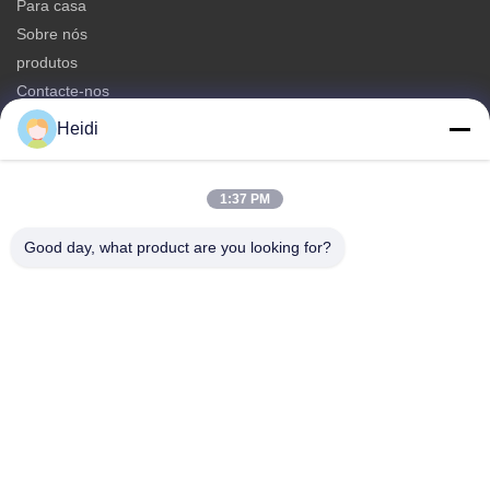
Para casa
Sobre nós
produtos
Contacte-nos
Heidi
Categoria
Fibra de grampo de poliéster
1:37 PM
Fibras de poliéster resistentes ao fogo
Fibra de poliéster de baixa fusão
Good day, what product are you looking for?
Fibra de grampo de poliéster conjugada oca
Fibra de grapa de viscose e resistente à chama Fibra de poliéster
de viscose
Contacte-nos
Telefone: 86-18102756185
E-mail:
heidi@bzyfiber.com
Adicionar Sala 1510-1511, Torre Norte, Centro Comercial e
Comercial Xijiao, No. 165 Qiaozhong Middle Road, distrito de