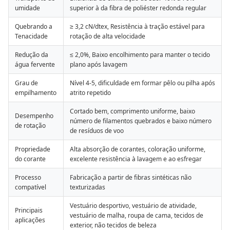
umidade
superior à da fibra de poliéster redonda regular
Quebrando a
≥ 3,2 cN/dtex, Resistência à tração estável para
Tenacidade
rotação de alta velocidade
Redução da
≤ 2,0%, Baixo encolhimento para manter o tecido
água fervente
plano após lavagem
Grau de
Nível 4-5, dificuldade em formar pêlo ou pilha após
empilhamento
atrito repetido
Cortado bem, comprimento uniforme, baixo
Desempenho
número de filamentos quebrados e baixo número
de rotação
de resíduos de voo
Propriedade
Alta absorção de corantes, coloração uniforme,
do corante
excelente resistência à lavagem e ao esfregar
Processo
Fabricação a partir de fibras sintéticas não
compatível
texturizadas
Vestuário desportivo, vestuário de atividade,
Principais
vestuário de malha, roupa de cama, tecidos de
aplicações
exterior, não tecidos de beleza