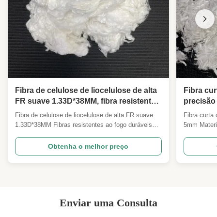
Fibra de celulose de liocelulose de alta
Fibra cur
FR suave 1.33D*38MM, fibra resistente
precisão
ao fogo durável para hotéis
dispersão
Fibra de celulose de liocelulose de alta FR suave
Fibra curta
industria
1.33D*38MM Fibras resistentes ao fogo duráveis
5mm Materia
para hotéis, têxteis à prova de fogo, fios e tecidos
dispersão pa
não tecidos Visão geral do produto A nossa fibra de
filtragem V
Obtenha o melhor preço
1,33D*38MM de alta resistência à chama da lyocell
Fibra de cor
representa uma fibra de celulose regenerada ...
funcional d
desenvolvida
Enviar uma Consulta