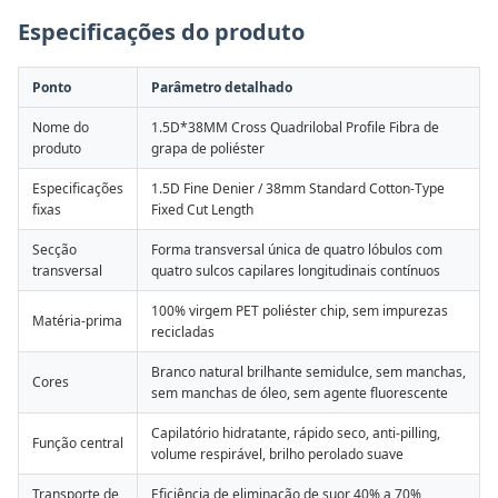
Especificações do produto
Ponto
Parâmetro detalhado
Nome do
1.5D*38MM Cross Quadrilobal Profile Fibra de
produto
grapa de poliéster
Especificações
1.5D Fine Denier / 38mm Standard Cotton-Type
fixas
Fixed Cut Length
Secção
Forma transversal única de quatro lóbulos com
transversal
quatro sulcos capilares longitudinais contínuos
100% virgem PET poliéster chip, sem impurezas
Matéria-prima
recicladas
Branco natural brilhante semidulce, sem manchas,
Cores
sem manchas de óleo, sem agente fluorescente
Capilatório hidratante, rápido seco, anti-pilling,
Função central
volume respirável, brilho perolado suave
Transporte de
Eficiência de eliminação de suor 40% a 70%