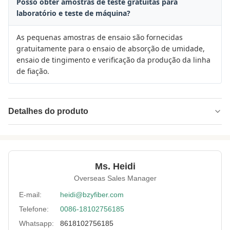
Posso obter amostras de teste gratuitas para
laboratório e teste de máquina?
As pequenas amostras de ensaio são fornecidas
gratuitamente para o ensaio de absorção de umidade,
ensaio de tingimento e verificação da produção da linha
de fiação.
Detalhes do produto
Name:
Fibra em forma de cruz
Specification:
1.5D*38MM
Ms. Heidi
Native/Regenerative:
Nativo
Overseas Sales Manager
Color:
branco
E-mail:
heidi@bzyfiber.com
Telefone:
0086-18102756185
More Sizes:
Personalizável
Whatsapp:
8618102756185
Siliconized/Non-
não silicificado