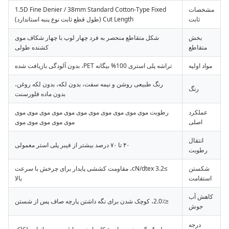
مشخصات
1.5D Fine Denier / 38mm Standard Cotton-Type Fixed
ثابت
Cut Length (طول قطع ثابت نوع پنبه استاندارد)
بخش
شکل متقاطع منحصر به فرد چهار لوپ با چهار شکاف موی
متقاطع
کشنده طولی
مواد اولیه
تراشه پلی استری 100% بیگانه PET، بدون آلودگی بازیافت شده
رنگ طبیعی روشن و نیمه سفت، بدون لکه، بدون لکه روغن،
رنگ
بدون ماده فلورسنت
عملکرد
رطوبت موی موی موی موی موی موی موی موی موی موی موی
اصلی
موی موی موی موی موی
انتقال
۴۰ تا ۷۰ درصد بیشتر از فیبر پلی استر معمولی
رطوبت
شکستن
≥3.2 cN/dtex، مقاومت کششی پایدار برای چرخش با سرعت
استقامت
بالا
کاهش آب
≤2.0٪، کوچک شدن برای نگه داشتن پارچه صاف پس از شستن
جوش
درجه