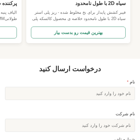
سیاه 2D با طول نامحدود
پرکننده ص
نساجی پش
فیبر کشش پایدار برای نخ مخلوط شده - ریز پلی استر
سیاه 2D با طول نامحدود خلاصه ی محصول کالسکه پلی
استری سیاه - دو بعدی با طول نامحدود مشخصات می
مبلمان با
تواند سفارشی شود توضیحات محصول فايبر دو بعدي
منگنه پلی
بهترین قیمت رو بدست بیار
سياه ما يه ماده فني با رنگ هاي مواد نساجيکه به طور
خاص برای پارچه های سیاه دائمی با استاندارد بالا و
با انکار س
صنایع نساجی ...
سفت و سخ
درخواست ارسال کنید
نام
*
نام شرکت
شماره تلفن