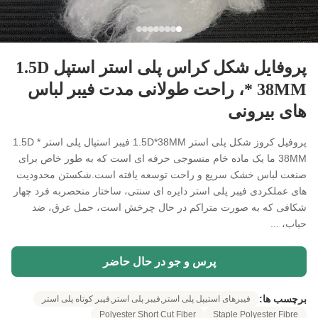
پروفایل شکل کراس پلی استر استپل 1.5D
* 38MM، راحت طولانی مدت فیبر لباس
های بیرونی
پروفیل کروز شکل پلی استر 1.5D*38MM فیبر استپال پلی استر 1.5D *
38MM ما یک ماده خام منسوجی حرفه ای است که به طور خاص برای
صنعت لباس خشک سریع و راحت توسعه یافته است.شکستن محدودیت
های عملکردی فیبر پلی استر دایره ای سنتی، ساختار منحصربه فرد چهار
شکافی که به صورت متراکم در حال چرخش است، حمل عرق، ضد
حباب، ...
پرس و جو در حال حاضر
برچسب ها:
فیبرهای استیپل پلی استر,فیبر پلی استر,فیبر کوتاه پلی استر
Polyester Short Cut Fiber
Staple Polyester Fibre