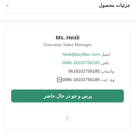
جزئیات محصول
Name:
الیاف صلیب شکل
1.5d*38mm
Specification:
Ms. Heidi
Native/Regenerative:
بومی
Overseas Sales Manager
Color:
سفید
ایمیل:
heidi@bzyfiber.com
تلفن:
0086-18102756185
More Sizes:
قابل تنظیم
واتساپ:
8618102756185
Siliconized/Non-
غیر سیلیسی شده
Silicified:
وی چت:
0086-18102756185
پرس و جو در حال حاضر