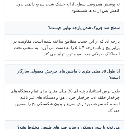
نه پوشش هیدروفیل سطح. ارائه خشک شدن سریع دائمی بدون
کاهش پس از ده ها شستشوی.
سطح ضد چروک شدن پارچه نهایی چیست؟
پارچه ای که از این چسب متقاطع ساخته شده است، مقاومت در
برابر پیچ و تاب درجه ۴ تا ۵ را به دست می آورد، به سختی تحت
اصطکاک طولانی مدت مو و توپ تولید می کند.
آیا طول 38 میلی متری با ماشین های چرخش معمولی سازگار
است؟
طول برش استاندارد پنبه ای 38 میلی متری برای تمام دستگاه های
چرخدار حلقه ای، چرخدار جریان هوا و دستگاه های غیر بافته
است، که سرعت پردازش سریع و بدون شکستگی نخ را تضمین
می کند.
مي تونه با پنبه، ويسکوز و ساير فيبر هاي طبيعي مخلوط بشه؟