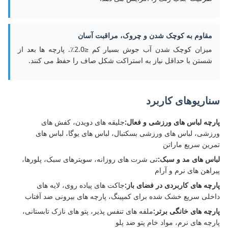
مقاوم به کوچک شدن و چروک، مراقبت آسان
میزان کوچک شدن آب جوش بسیار کم ≤2.0٪. پارچه ها بعد از
شستن با حداقل نیاز به استراکت شکل صاف را حفظ می کنند.
سناریوهای کاربرد
پارچه لباس های ورزشی و فعال:
جلیقه های دویدن، کفش های
ورزشی، لباس های ورزشی بسکتبال، لباس های یوگا، لباس های
تمرین سریع ماراتن
لباس های مد و سبک:
تی شرت های روزانه، سویترهای سبک، پلورها،
پیراهن های نرم و آرام
پارچه های کاربردی در فضای باز:
جاکت های پیاده روی، لایه های
داخلی سریع خشک شده برای کمپینگ، پارچه های بیرونی ضد آفتاب
پارچه های خانگی برتر:
ملفه های تنفس پذیر، پتو های نازک تابستانی،
پارچه های نرم، مواد خام پتو ضد پلو