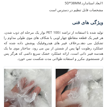
1ابعاد استاندارد.5D*38MM
مشخصات قابل تنظیم در دسترس است
ویژگی های فنی
تولید شده با استفاده از تراشه PET 100٪ نوار یک مرحله ای ذوب شدن،
هر فیبر یک قطعه متقاطع چهار لوبی با شکاف های موی طولی مداوم را
تشکیل می دهد.برخلاف فیبر های هیدروفیلیک پوشش داده شده که
عملکرد رطوبت آنها پس از شستن از بین می رود، ساختار موی ما یک
هندسه فیبر ذاتی است، ارائه عملکرد خشک سریع دائمی که هرگز پس
از شستشوی مکرر و استفاده طولانی مدت شکست نمی خورد.