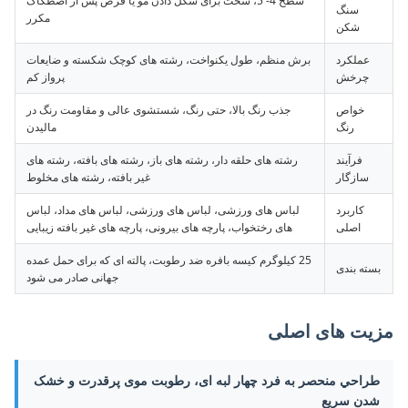
سطح 4- 5، سخت برای شکل دادن مو یا قرص پس از اصطکاک
سنگ
مکرر
شکن
عملکرد
برش منظم، طول یکنواخت، رشته های کوچک شکسته و ضایعات
چرخش
پرواز کم
خواص
جذب رنگ بالا، حتی رنگ، شستشوی عالی و مقاومت رنگ در
رنگ
مالیدن
فرآیند
رشته های حلقه دار، رشته های باز، رشته های بافته، رشته های
سازگار
غیر بافته، رشته های مخلوط
کاربرد
لباس های ورزشی، لباس های ورزشی، لباس های مداد، لباس
اصلی
های رختخواب، پارچه های بیرونی، پارچه های غیر بافته زیبایی
25 کیلوگرم کیسه بافره ضد رطوبت، پالته ای که برای حمل عمده
بسته بندی
جهانی صادر می شود
مزیت های اصلی
طراحي منحصر به فرد چهار لبه ای، رطوبت موی پرقدرت و خشک
شدن سریع