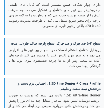
دارای چهار شکاف عمیق مستمر است که کانال های طبیعی
میکروکاپیلار بین فیبر های متقاطع را تشکیل می دهند.به سرعت
عرق را از سطح پوست جذب می کند و رطوبت را به لایه بیرونی
پارچه برای تبخیر سریع منتقل می کند، با ظرفیت مدیریت رطوبت
40٪ تا 70٪ بالاتر از فیبر دایره ای معمولی.
سطح ۴-۵ ضد چرک و ضد چرک، سطح پارچه صاف طولانی مدت
پروفایل متقاطع نامنظم اصطکاک و انسجام بین فیبر ها را افزایش
می دهد و به طور موثر لغزش فیبر را محدود می کند. پارچه های
آماده به سختی پس از ده ها چرخه شستشوی موی، توپ ها یا
گرفتگی ایجاد می کنند.
1.5D Fine Denier + Cross Profile، احساس نرم دست و
درخشش نیمه سفت و طبیعی
1.5D ultra-fine denier باعث می شود که پوست به صورت
ابریشم دوستانه لمس شود. ساختار متقابل چند لبه ای نور را پخش
می کند و درخشش ماتی مروارید طبیعی نرم ایجاد می کند و از