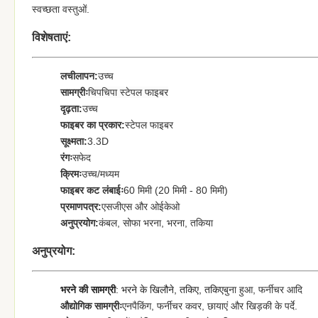
स्वच्छता वस्तुओं.
विशेषताएं:
लचीलापन:
उच्च
सामग्रीः
चिपचिपा स्टेपल फाइबर
दृढ़ता:
उच्च
फाइबर का प्रकार:
स्टेपल फाइबर
सूक्ष्मता:
3.3D
रंगः
सफेद
क्रिमः
उच्च/मध्यम
फाइबर कट लंबाईः
60 मिमी (20 मिमी - 80 मिमी)
प्रमाणपत्र:
एसजीएस और ओईकेओ
अनुप्रयोग:
कंबल, सोफा भरना, भरना, तकिया
अनुप्रयोग:
भरने की सामग्री
: भरने के खिलौने, तकिए, तकिए
बुना हुआ, फर्नीचर आदि
औद्योगिक सामग्रीः
एन
पैकिंग, फर्नीचर कवर, छायाएं और खिड़की के पर्दे
.