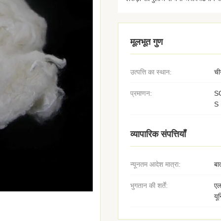
मूलभूत गुण
उत्पत्ति का स्थान:
ची
प्रमाणन:
S
S
व्यापारिक संपत्तियाँ
न्यूनतम आदेश मात्रा:
बा
भुगतान की शर्तें:
एल
यू