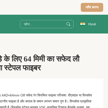
जाँच करना
Hindi
़े के लिए 64 मिमी का सफेद लौ
पा स्टेपल फाइबर
र 4.44D×64mm Off सफेद रंग चिपचिपा फाइबर परिभाषा: वीएसएफ या विस्कोस
िघटनीय फाइबर है और कपास के समान लगभग समान गुण है। विस्कोस प्राकृतिक
सामग्री है।विस्कोस स्टेपल फाइबर VSF अत्यधिक टिकाऊ हैइसके अलावा, यह ...