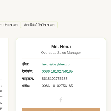
ोस स्टेपल फाइबर
लौ प्रतिरोधी चिपचिपा फाइबर
Ms. Heidi
Overseas Sales Manager
ईमेल:
heidi@bzyfiber.com
टेलीफोन:
0086-18102756185
व्हाट्सएप:
8618102756185
ीय
वीचैट:
0086-18102756185
बन
ंग
चर
बल