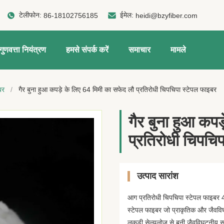
टेलीफोन:
ईमेल:
86-18102756185
heidi@bzyfiber.com
गुणवत्ता नियंत्रण
हमसे संपर्क करें
समाचार
मामले
बर
/
गैर बुना हुआ कपड़े के लिए 64 मिमी का सफेद लौ प्रतिरोधी चिपचिपा स्टेपल फाइबर
गैर बुना हुआ कपड
प्रतिरोधी चिपचि
उत्पाद सारांश
आग प्रतिरोधी चिपचिपा स्टेपल फाइब
स्टेपल फाइबर जो प्राकृतिक और जैवव
लकड़ी सेल्युलोज से बनी जैवविघटनीय 