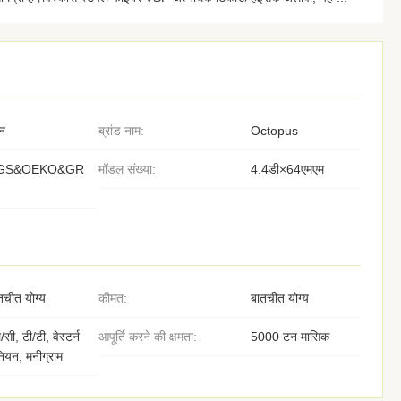
न
ब्रांड नाम:
Octopus
GS&OEKO&GR
मॉडल संख्या:
4.4डी×64एमएम
तचीत योग्य
कीमत:
बातचीत योग्य
/सी, टी/टी, वेस्टर्न
आपूर्ति करने की क्षमता:
5000 टन मासिक
नियन, मनीग्राम