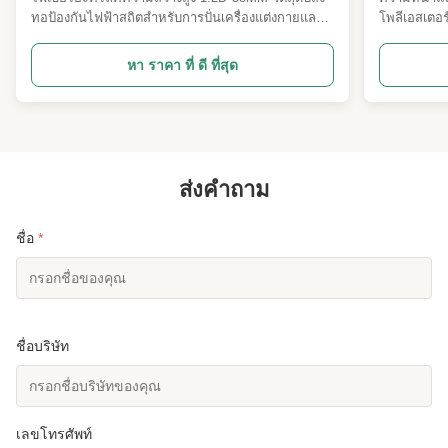
ทอป้องกันไฟฟ้าสถิตสำหรับการปั่นเครื่องแต่งกายและ
โพลีเอสเตอร
ผ้านอนวูฟเวน ภาพรวมผลิตภัณฑ์ ของเรา1.2D * 38
โพลีเอสเตอร
มม. เส้นใยอะคริลิกสดใสเป็นวัตถุดิบสิ่งทออะคริลิค
ออกแบบมาเพ
หา ราคา ที่ ดี ที่สุด
คุณภาพสูงที่ผลิตด้วยเทคโนโลยีโพลีเมอไรเซชันและ
ทางอุตสาหก
การปั่นขั้นสูง การผสมผสานความแวววาวที่สว่างสูง
และใช้งานได
สัมผัสที่นุ่มนวล ...
ยอดเยี่ยม ทำ
ส่งคำถาม
ชื่อ
*
ชื่อบริษัท
เลขโทรศัพท์