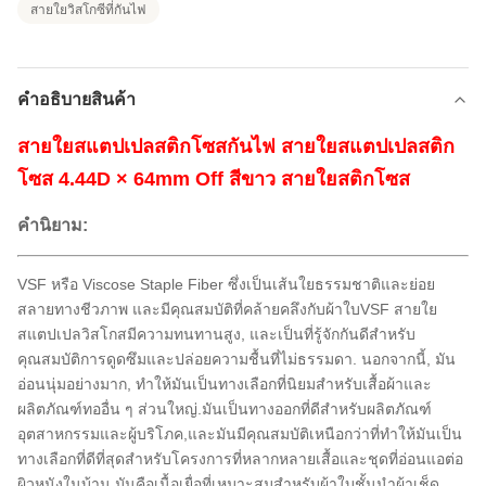
สายใยวิสโกซีที่กันไฟ
คําอธิบายสินค้า
สายใยสแตปเปลสติกโซสกันไฟ สายใยสแตปเปลสติก
โซส 4.44D × 64mm Off สีขาว สายใยสติกโซส
คํานิยาม:
VSF หรือ Viscose Staple Fiber ซึ่งเป็นเส้นใยธรรมชาติและย่อย
สลายทางชีวภาพ และมีคุณสมบัติที่คล้ายคลึงกับผ้าใบVSF สายใย
สแตปเปลวิสโกสมีความทนทานสูง, และเป็นที่รู้จักกันดีสําหรับ
คุณสมบัติการดูดซึมและปล่อยความชื้นที่ไม่ธรรมดา. นอกจากนี้, มัน
อ่อนนุ่มอย่างมาก, ทําให้มันเป็นทางเลือกที่นิยมสําหรับเสื้อผ้าและ
ผลิตภัณฑ์ทออื่น ๆ ส่วนใหญ่.มันเป็นทางออกที่ดีสําหรับผลิตภัณฑ์
อุตสาหกรรมและผู้บริโภค,และมันมีคุณสมบัติเหนือกว่าที่ทําให้มันเป็น
ทางเลือกที่ดีที่สุดสําหรับโครงการที่หลากหลายเสื้อและชุดที่อ่อนแอต่อ
ผิวหนังในบ้าน มันคือเนื้อเยื่อที่เหมาะสมสําหรับผ้าใบชั้นนําผ้าเช็ด