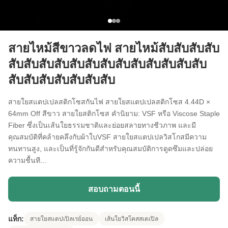
สายไหม้สีขาวลดไฟ สายไหม้สับสับสับสับ
สับสับสับสับสับสับสับสับสับสับสับสับสับ
สับสับสับสับสับสับสับ
สายใยสแตปเปลสติกโซสกันไฟ สายใยสแตปเปลสติกโซส 4.44D ×
64mm Off สีขาว สายใยสติกโซส คํานิยาม: VSF หรือ Viscose Staple
Fiber ซึ่งเป็นเส้นใยธรรมชาติและย่อยสลายทางชีวภาพ และมี
คุณสมบัติที่คล้ายคลึงกับผ้าใบVSF สายใยสแตปเปลวิสโกสมีความ
ทนทานสูง, และเป็นที่รู้จักกันดีสําหรับคุณสมบัติการดูดซึมและปล่อย
ความชื้นที...
สอบถามตอนนี้
แท็ก:
สายใยสแตปเปิลเรย์ออน
เส้นใยวิสโคสสเตเปิล