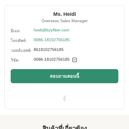
Material:
วิสโคส 100%
Ms. Heidi
Fineness:
Overseas Sales Manager
4.44ง
heidi@bzyfiber.com
อีเมล:
Grade:
A
0086-18102756185
โทรศัพท์:
Fiber Cut Length:
64มม
8618102756185
วอทส์แอพพ์:
Color:
สีขาวนวล
0086-18102756185
วีชัต:
Tenacity:
สูง
สอบถามตอนนี้
Degree Of
สูง
Polymerization:
Moisture Regain:
10% - 12%
Application:
ผ้าไม่ทอ การทอ การปั่นด้าย
Crimp:
สูง
สินค้าที่เกี่ยวข้อง