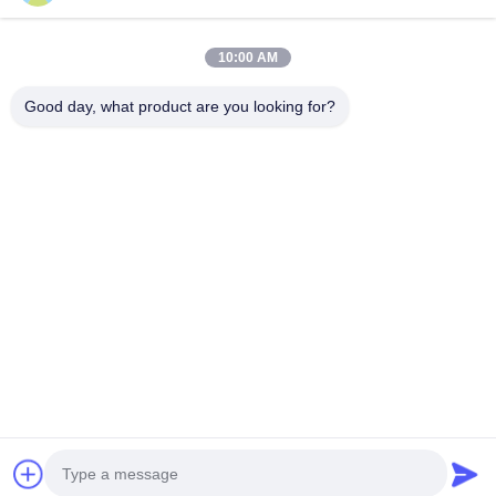
เส้นใยโพลีเอสเตอร์หลักทนไฟ
10:00 AM
สายใยพอลิเอสเตอร์ที่ละลายน้อย
เส้นใยโพลีเอสเตอร์หลักเชื่อมแบบกลวง
Good day, what product are you looking for?
สายใยสแตปเปลวิสโกส และสายใยพอลิเอสเตอร์วิสโกสที่ทนไฟ
ติดต่อเรา
โทรศัพท์: 86-18102756185
heidi@bzyfiber.com
อีเมล:
เพิ่ม ห้อง 1510-1511 ทาวเวอร์เหนือ ศูนย์การค้าและการค้าเชียจา
โอ เลขที่ 165 ถนนกลางเชียจอง เขตลิวาน เมืองกวางโจว จังหวัด
กวางดง จีน
Copyright © 2024-2026 Guangzhou Octopus Fiber Co.,Ltd.. . สงวนลิขสิทธิ์. |
แผนผังเว็บไซต์