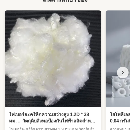
Type:
แก่น
Highlight:
เส้นใยวิสโคสสเตเปิลสีขาว 64 มม., เส้นใยวิสโค
สสเตเปิลทนไฟ
High Light:
สายใยสแตปเปิลไวสคอส
,
สายใยสเตปลสติกโซสกันเพลิง
,
สายใยพอลิเอสเตอร์ 64 มม
ไฟเบอร์อะคริลิกความสว่างสูง 1.2D * 38
ใยโพลีเอส
มม.， วัตถุดิบสิ่งทอป้องกันไฟฟ้าสถิตสำหรับ
0.04 กรัม
การปั่นเครื่องแต่งกายและผ้านอนวูฟเวน
กว่า 0.5
ไฟเบอร์อะคริลิคความสว่างสูง 1.2D*38MM วัตถุดิบสิ่ง
ความหนาแน่น