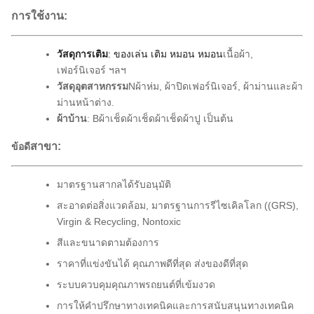
การใช้งาน:
วัสดุการเติม
: ของเล่น เติม หมอน หมอน
เนื้อผ้า,
เฟอร์นิเจอร์ ฯลฯ
วัสดุอุตสาหกรรม
N
ผ้าห่ม, ผ้าปิดเฟอร์นิเจอร์, ผ้าม่านและผ้า
ม่านหน้าต่าง
.
ผ้าบ้าน
: B
ผ้าเช็ดผ้าเช็ดผ้าเช็ดผ้าปู
เป็นต้น
สาขา:
ข้อดี
มาตรฐานสากลได้รับอนุมัติ
สะอาดต่อสิ่งแวดล้อม, มาตรฐานการรีไซเคิลโลก ((GRS),
Virgin & Recycling, Nontoxic
สีและขนาดตามต้องการ
ราคาที่แข่งขันได้ คุณภาพดีที่สุด ส่งของดีที่สุด
ระบบควบคุมคุณภาพรถยนต์ที่เข้มงวด
การให้คําปรึกษาทางเทคนิคและการสนับสนุนทางเทคนิค