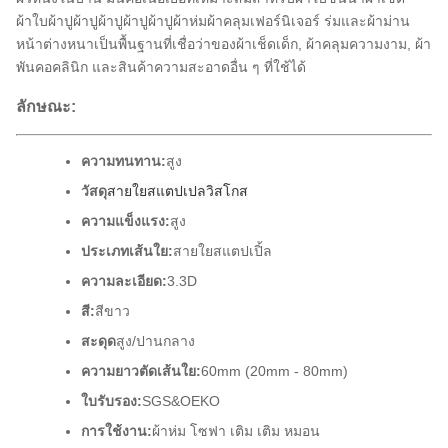
ผ้าใบผ้าปูผ้าปูผ้าปูผ้าปูผ้าปูผ้าห่มผ้าคลุมเฟอร์นิเจอร์ ร่มและผ้าม่าน
หน้าต่างหนาเป็นพื้นฐานที่เชื่อว่าของผ้าเช็ดเด็ก, ผ้าคลุมความงาม, ผ้า
พันคอคลินิก และสินค้าความสะอาดอื่น ๆ ที่ใช้ได้
ลักษณะ:
ความทนทาน:
สูง
วัสดุ
สายใยสแตปเปลวิสโกส
ความแข็งแรง:
สูง
ประเภทเส้นใย:
สายใยสแตปเปิ้ล
ความละเอียด:
3.3D
สี:
สีขาว
สะดุด
สูง/ปานกลาง
ความยาวตัดเส้นใย:
60mm (20mm - 80mm)
ใบรับรอง:
SGS&OEKO
การใช้งาน:
ผ้าห่ม โซฟา เติม เติม หมอน